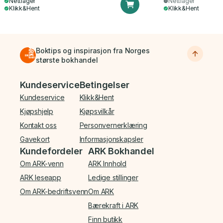
Nettlager
Nettlager
Klikk&Hent
Klikk&Hent
Boktips og inspirasjon fra Norges
største bokhandel
Bunnmeny
Kundeservice
Betingelser
Kundeservice
Klikk&Hent
Kjøpshjelp
Kjøpsvilkår
Kontakt oss
Personvernerklæring
Gavekort
Informasjonskapsler
Kundefordeler
ARK Bokhandel
Om ARK-venn
ARK Innhold
ARK leseapp
Ledige stillinger
Om ARK-bedriftsvenn
Om ARK
Bærekraft i ARK
Finn butikk