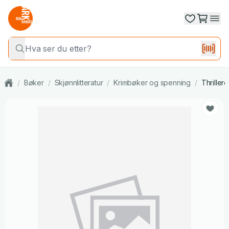
/
Bøker
/
Skjønnlitteratur
/
Krimbøker og spenning
/
Thrillere