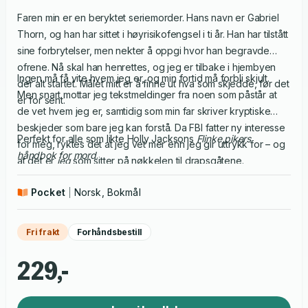
Faren min er en beryktet seriemorder. Hans navn er Gabriel
Thorn, og han har sittet i høyrisikofengsel i ti år. Han har tilstått
sine forbrytelser, men nekter å oppgi hvor han begravde
ofrene. Nå skal han henrettes, og jeg er tilbake i hjembyen
Ingen må få vite hvem jeg er, og min fortid må forbli skjult.
der alt startet. Målet mitt er å finne ut hva som skjedde, før det
Men snart mottar jeg tekstmeldinger fra noen som påstår at
er for sent.
de vet hvem jeg er, samtidig som min far skriver kryptiske
beskjeder som bare jeg kan forstå. Da FBI fatter ny interesse
Perfekt for alle som likte Holly Jacksons
Flinke pikers
for meg, ryktes det at jeg vet mer enn jeg gir uttrykk for – og
håndbok for mord
.
at det er
jeg
som sitter på nøkkelen til drapsgåtene.
Pocket
Norsk, Bokmål
Fri frakt
Forhåndsbestill
229,-