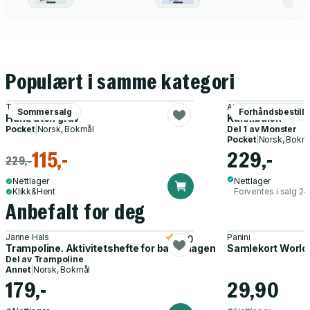
Populært i samme kategori
Torkil Damhaug
Alexandra-Therese K
Sommersalg
Forhåndsbestill
Hund uten grav
Kannibalen
Pocket
|
Norsk, Bokmål
Del 1 av
Monster
Pocket
|
Norsk, Bokm
115,-
229,-
229,-
Nettlager
Nettlager
Klikk&Hent
Forventes i salg 2
Anbefalt for deg
Janne Hals
Panini
5.0
Trampoline. Aktivitetshefte for barnehagen
Samlekort World
Del av
Trampoline
Annet
|
Norsk, Bokmål
179,-
29,90