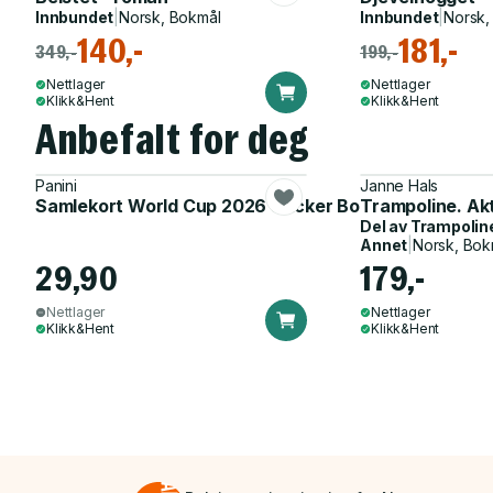
Innbundet
|
Norsk, Bokmål
Innbundet
|
Norsk,
140,-
181,-
349,-
199,-
Nettlager
Nettlager
Klikk&Hent
Klikk&Hent
Anbefalt for deg
Panini
Janne Hals
Samlekort World Cup 2026 Sticker Booster
Trampoline. Ak
Del av
Trampolin
Annet
|
Norsk, Bok
29,90
179,-
Nettlager
Nettlager
Klikk&Hent
Klikk&Hent