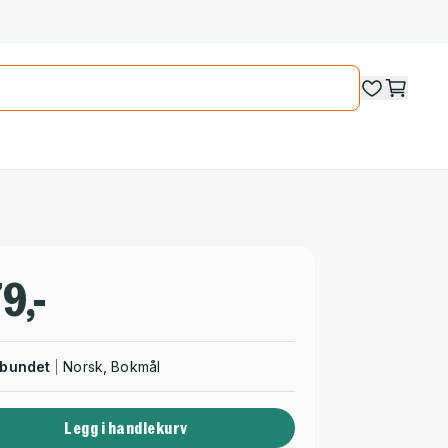
9,-
nbundet
Norsk, Bokmål
Legg i handlekurv