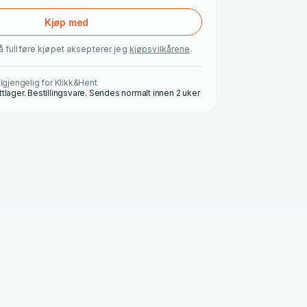
Kjøp med
å fullføre kjøpet aksepterer jeg
kjøpsvilkårene
.
ilgjengelig for Klikk&Hent
ttlager. Bestillingsvare. Sendes normalt innen 2 uker