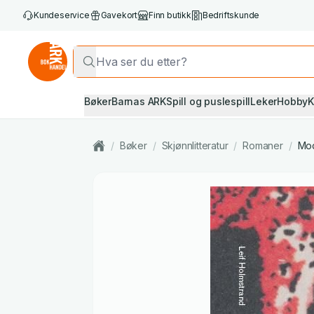
Kundeservice
Gavekort
Finn butikk
Bedriftskunde
Bøker
Barnas ARK
Spill og puslespill
Leker
Hobby
K
/
Bøker
/
Skjønnlitteratur
/
Romaner
/
Mod