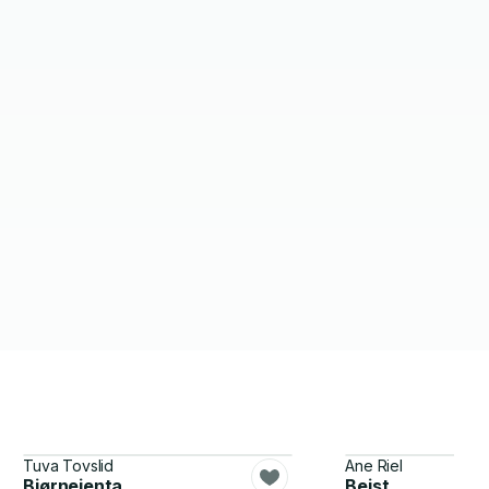
Tuva Tovslid
Ane Riel
Bjørnejenta
Beist