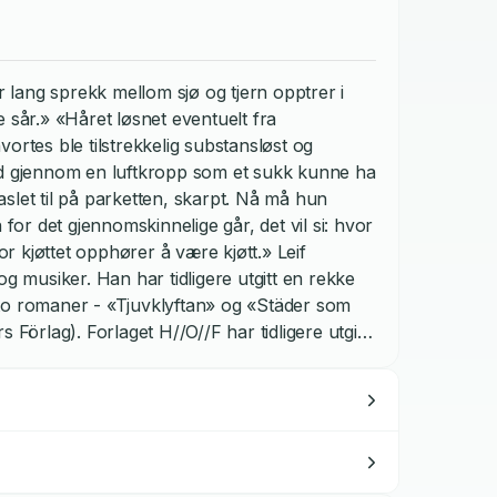
lang sprekk mellom sjø og tjern opptrer i
 sår.» «Håret løsnet eventuelt fra
ortes ble tilstrekkelig substansløst og
e ned gjennom en luftkropp som et sukk kunne ha
slet til på parketten, skarpt. Nå må hun
 for det gjennomskinnelige går, det vil si: hvor
vor kjøttet opphører å være kjøtt.» Leif
og musiker. Han har tidligere utgitt en rekke
to romaner - «Tjuvklyftan» og «Städer som
 Förlag). Forlaget H//O//F har tidligere utgitt
 KANNON: AVFALLET» "[E]n av årets mest
ska Dagladet "Det blir mer og mer tydelig at
iktigste samtidsforfattere." - Kristian
mertelig vakker, hysterisk, ubehagelig og
i har alle vår egen tjuvkløft." - Aase Berg,