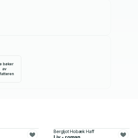
le bøker
av
fatteren
Bergljot Hobæk Haff
Liv - roman