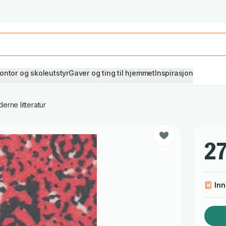
Studiestart! Alle* pensumbøker -20%
Se utvalget her
ontor og skoleutstyr
Gaver og ting til hjemmet
Inspirasjon
erne litteratur
27
In