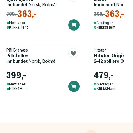
Innbundet
|
Norsk, Bokmål
Innbundet
|
Norsk, 
363,-
363,-
399,-
399,-
Nettlager
Nettlager
Klikk&Hent
Klikk&Hent
Pål Branæs
Hitster
Pillefellen
Hitster Original
Innbundet
|
Norsk, Bokmål
2–12 spillere
|
30–60
399,-
479,-
Nettlager
Nettlager
Klikk&Hent
Klikk&Hent