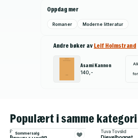
Oppdag mer
Romaner
Moderne litteratur
Andre bøker av
Leif Holmstrand
Al
Asami Kannon
140,-
for
Populært i samme kategori
Per Schreiner
Tuva Tovslid
Sommersalg
Beistet - roman
Djevelhogget