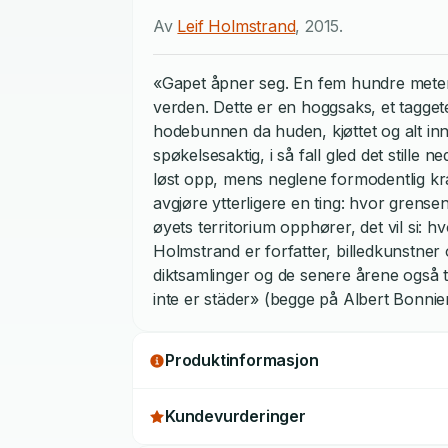
Av
Leif Holmstrand
,
2015
.
«Gapet åpner seg. En fem hundre meter 
verden. Dette er en hoggsaks, et taggete
hodebunnen da huden, kjøttet og alt innv
spøkelsesaktig, i så fall gled det still
løst opp, mens neglene formodentlig kra
avgjøre ytterligere en ting: hvor grensen
øyets territorium opphører, det vil si: h
Holmstrand er forfatter, billedkunstner 
diktsamlinger og de senere årene også 
inte er städer» (begge på Albert Bonniers
det aktivistiske hybridverket «ASAMI
originale romaner" - Annina Rabe, Sven
Produktinformasjon
Leif Holmstrand hører til blant Sveriges v
Lundberg, Helsingborgs Dagblad "[E]n s
Kundevurderinger
ikke minst forundelig morsom bok. [...] V
Dages Nyheter Formgivere: Eller med a