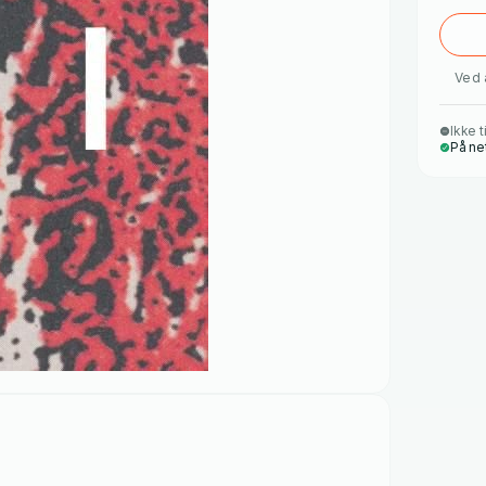
Ved 
Ikke t
På ne