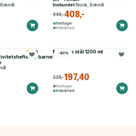
 Bokmål
Innbundet
|
Norsk, Bokmål
408,-
449,-
Nettlager
Klikk&Hent
Matboks stål 1200 ml
5.0
-40%
tivitetshefte for barnehagen
e
mål
197,40
329,-
Nettlager
Klikk&Hent