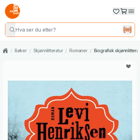
/
Bøker
/
Skjønnlitteratur
/
Romaner
/
Biografisk skjønnlittera