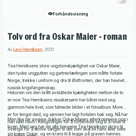
Forhåndsvisning
Tolv ord fra Oskar Maier - roman
Av
Levi Henriksen
,
2021
.
Tea Henriksens store ungdomskjærlighet var Oskar Maier,
den tyske unggutten og gartnerlærlingen som måtte forlate
Norge, trekke i uniform og dra til Østfronten, der han havnet i
russisk krigsfangenskap.
Historien om den brått avsluttede kjærligheten mellom de to
er noe Tea Henriksens musikersønn har båret med seg
gjennom hele livet, som falmede bilder i et fotoalbum. Moren
er for lengst død, og sønnen har lagt fortiden bak seg. Nå har
Men like før avreise dukker Oskar Maiers etterkommere opp i
han søkt havn i Kongsvinger for å forberede seg til å reise til
byen. Med seg har de alle brevene Tea Henriksen skrev til
Sverige for å skrive sanger til det som skal bli hans aller siste
sin kjære Oskar, og en krans til å legge på graven hennes.