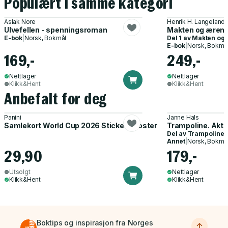
Populært i samme kategori
Aslak Nore
Henrik H. Langeland
Ulvefellen - spenningsroman
Makten og æren - 
E-bok
|
Norsk, Bokmål
Del 1 av
Makten og
E-bok
|
Norsk, Bokmå
169,-
249,-
Nettlager
Nettlager
Klikk&Hent
Klikk&Hent
Anbefalt for deg
Panini
Janne Hals
Samlekort World Cup 2026 Sticker Booster
Trampoline. Akti
Del av
Trampoline
Annet
|
Norsk, Bokmå
29,90
179,-
Utsolgt
Nettlager
Klikk&Hent
Klikk&Hent
Boktips og inspirasjon fra Norges