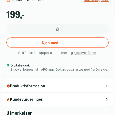
lager litteratur av.»
199,-
Kjøp med
Ved å fullføre kjøpet aksepterer jeg
kjøpsvilkårene
.
Digital e-bok
E-bøker legges i din ARK-app. De kan også lastes ned fra Din side.
Produktinformasjon
Kundevurderinger
Utmerkelser