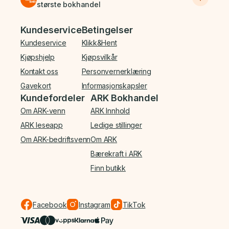
største bokhandel
Bunnmeny
Kundeservice
Betingelser
Kundeservice
Klikk&Hent
Kjøpshjelp
Kjøpsvilkår
Kontakt oss
Personvernerklæring
Gavekort
Informasjonskapsler
Kundefordeler
ARK Bokhandel
Om ARK-venn
ARK Innhold
ARK leseapp
Ledige stillinger
Om ARK-bedriftsvenn
Om ARK
Bærekraft i ARK
Finn butikk
Facebook
Instagram
TikTok