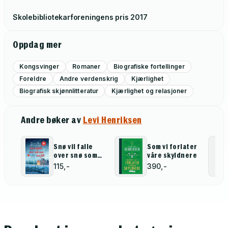
Skolebibliotekarforeningens pris
2017
Oppdag mer
Kongsvinger
Romaner
Biografiske fortellinger
Foreldre
Andre verdenskrig
Kjærlighet
Biografisk skjønnlitteratur
Kjærlighet og relasjoner
Andre bøker av
Levi Henriksen
Snø vil falle
Som vi forlater
over snø som
våre skyldnere
har falt
115,-
390,-