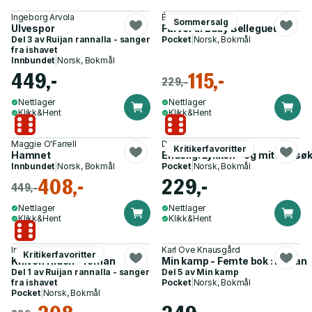
Ingeborg Arvola
Édouard Louis
Sommersalg
Ulvespor
Farvel til Eddy Bellegueule
Del 3 av
Ruijan rannalla - sanger
Pocket
|
Norsk, Bokmål
fra ishavet
Innbundet
|
Norsk, Bokmål
449,-
115,-
229,-
Nettlager
Nettlager
Klikk&Hent
Klikk&Hent
Maggie O'Farrell
Dag Solstad
Kritikerfavoritter
Hamnet
Endelig! Lykken - og mitt forsø
Innbundet
|
Norsk, Bokmål
Pocket
|
Norsk, Bokmål
408,-
229,-
449,-
Nettlager
Nettlager
Klikk&Hent
Klikk&Hent
Ingeborg Arvola
Karl Ove Knausgård
Kritikerfavoritter
Kniven i ilden - roman
Min kamp - Femte bok : roman
Del 1 av
Ruijan rannalla - sanger
Del 5 av
Min kamp
fra ishavet
Pocket
|
Norsk, Bokmål
Pocket
|
Norsk, Bokmål