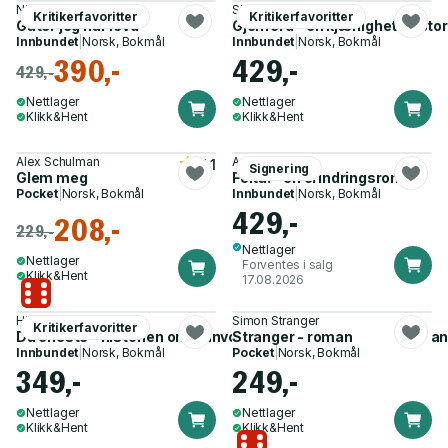
Nikolai Torgersen
Siri Hustvedt
Kritikerfavoritter
Kritikerfavoritter
Gater jeg har levd
Gjenferd - en kjærlighetshistor
Innbundet
|
Norsk, Bokmål
Innbundet
|
Norsk, Bokmål
390,-
429,-
429,-
Nettlager
Nettlager
Klikk&Hent
Klikk&Hent
Alex Schulman
Anne B. Ragde
4.1
Signering
Glem meg
Feita! - en erindringsroman
Pocket
|
Norsk, Bokmål
Innbundet
|
Norsk, Bokmål
429,-
208,-
229,-
Nettlager
Nettlager
Forventes i salg
Klikk&Hent
17.08.2026
Hilde Hagerup
Simon Stranger
Kritikerfavoritter
Du eneste - historien om Gunvor Hofmo og Ruth Maier : roma
Stranger - roman
Innbundet
|
Norsk, Bokmål
Pocket
|
Norsk, Bokmål
349,-
249,-
Nettlager
Nettlager
Klikk&Hent
Klikk&Hent