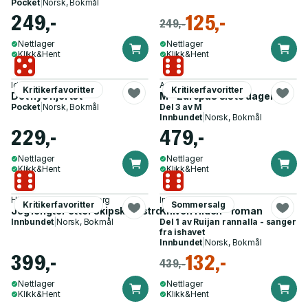
Pocket
|
Norsk, Bokmål
249,-
125,-
249,-
Nettlager
Nettlager
Klikk&Hent
Klikk&Hent
Ida Hegazi Høyer
Antonio Scurati
Kritikerfavoritter
Kritikerfavoritter
Det nye hjertet
M - Europas siste dager
Pocket
|
Norsk, Bokmål
Del 3 av
M
Innbundet
|
Norsk, Bokmål
229,-
479,-
Nettlager
Nettlager
Klikk&Hent
Klikk&Hent
Hilde Charlotte Blomberg
Ingeborg Arvola
Kritikerfavoritter
Sommersalg
Jeg lengter etter skipskatastrofer og plutselig død
Kniven i ilden - roman
Innbundet
|
Norsk, Bokmål
Del 1 av
Ruijan rannalla - sanger
fra ishavet
Innbundet
|
Norsk, Bokmål
399,-
132,-
439,-
Nettlager
Nettlager
Klikk&Hent
Klikk&Hent