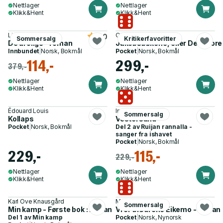
Nettlager
Nettlager
Klikk&Hent
Klikk&Hent
Linn Ullmann
Olga Tokarczuk
5.0
Sommersalg
Kritikerfavoritter
De urolige - roman
Jakobsbøkene, eller Den store 
Innbundet
|
Norsk, Bokmål
Pocket
|
Norsk, Bokmål
114,-
299,-
379,-
Nettlager
Nettlager
Klikk&Hent
Klikk&Hent
Édouard Louis
Ingeborg Arvola
Sommersalg
Kollaps
Vestersand
Pocket
|
Norsk, Bokmål
Del 2 av
Ruijan rannalla -
sanger fra ishavet
Pocket
|
Norsk, Bokmål
229,-
115,-
229,-
Nettlager
Nettlager
Klikk&Hent
Klikk&Hent
Karl Ove Knausgård
Marit Eikemo
Sommersalg
Min kamp - Første bok : roman
Vi er brødrene Eikemo - roman
Del 1 av
Min kamp
Pocket
|
Norsk, Nynorsk