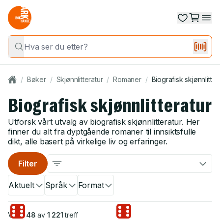
/
Bøker
/
Skjønnlitteratur
/
Romaner
/
Biografisk skjønnlitter
Biografisk skjønnlitteratur
Utforsk vårt utvalg av biografisk skjønnlitteratur. Her
finner du alt fra dyptgående romaner til innsiktsfulle
dikt, alle basert på virkelige liv og erfaringer.
Filter
Aktuelt
Språk
Format
Viser
48
av
1 221
treff