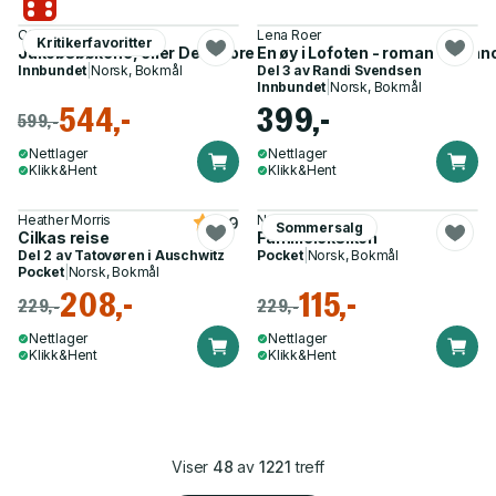
Olga Tokarczuk
Lena Roer
Kritikerfavoritter
Jakobsbøkene, eller Den store reisen over syv grenser, gjenno
En øy i Lofoten - roman
Innbundet
|
Norsk, Bokmål
Del 3 av
Randi Svendsen
Innbundet
|
Norsk, Bokmål
544,-
399,-
599,-
Nettlager
Nettlager
Klikk&Hent
Klikk&Hent
Heather Morris
Natalia Ginzburg
4.9
Sommersalg
Cilkas reise
Familieleksikon
Del 2 av
Tatovøren i Auschwitz
Pocket
|
Norsk, Bokmål
Pocket
|
Norsk, Bokmål
208,-
115,-
229,-
229,-
Nettlager
Nettlager
Klikk&Hent
Klikk&Hent
Viser
48
av
1221
treff