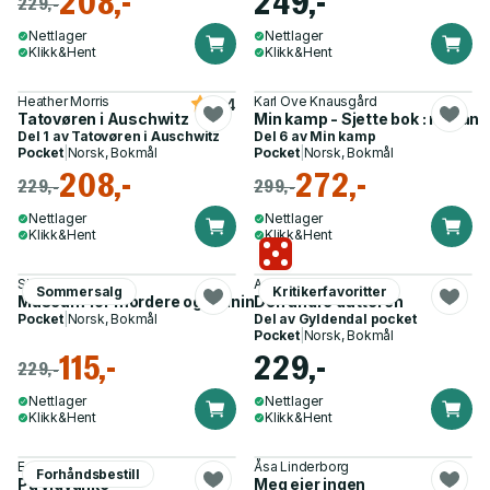
208,-
249,-
229,-
Nettlager
Nettlager
Klikk&Hent
Klikk&Hent
Heather Morris
Karl Ove Knausgård
4.4
Tatovøren i Auschwitz
Min kamp - Sjette bok : roman
Del 1 av
Tatovøren i Auschwitz
Del 6 av
Min kamp
Pocket
|
Norsk, Bokmål
Pocket
|
Norsk, Bokmål
208,-
272,-
229,-
299,-
Nettlager
Nettlager
Klikk&Hent
Klikk&Hent
Simon Stranger
Annie Ernaux
Sommersalg
Kritikerfavoritter
Museum for mordere og redningsmenn - roman
Den andre datteren
Pocket
|
Norsk, Bokmål
Del av
Gyldendal pocket
Pocket
|
Norsk, Bokmål
115,-
229,-
229,-
Nettlager
Nettlager
Klikk&Hent
Klikk&Hent
Edvard Hoem
Åsa Linderborg
Forhåndsbestill
På vidvanke
Meg eier ingen