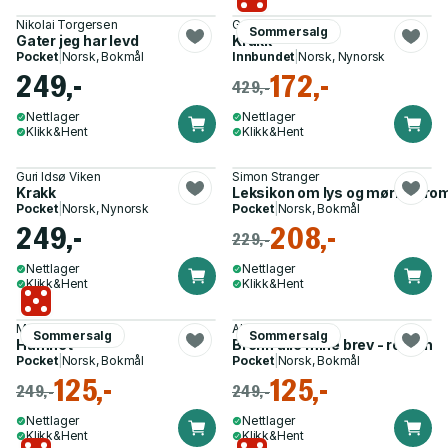
Nikolai Torgersen
Guri Idsø Viken
Sommersalg
Gater jeg har levd
Krakk
Pocket
|
Norsk, Bokmål
Innbundet
|
Norsk, Nynorsk
249,-
172,-
429,-
Nettlager
Nettlager
Klikk&Hent
Klikk&Hent
Guri Idsø Viken
Simon Stranger
Krakk
Leksikon om lys og mørke - ro
Pocket
|
Norsk, Nynorsk
Pocket
|
Norsk, Bokmål
249,-
208,-
229,-
Nettlager
Nettlager
Klikk&Hent
Klikk&Hent
Maggie O'Farrell
Alex Schulman
Sommersalg
Sommersalg
Hamnet
Brenn alle mine brev - roman
Pocket
|
Norsk, Bokmål
Pocket
|
Norsk, Bokmål
125,-
125,-
249,-
249,-
Nettlager
Nettlager
Klikk&Hent
Klikk&Hent