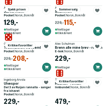
Andrev Walden
Annie Ernaux
Sjekk prisen
Sommersalg
Jævla menn
Skammen
Pocket
|
Norsk, Bokmål
Pocket
|
Norsk, Bokmål
129,-
115,-
229,-
Nettlager
Nettlager
Klikk&Hent
Klikk&Hent
Giuliano Da Empoli
Alex Schulman
Kritikerfavoritter
Trollmannen fra Kreml
Brenn alle mine brev - roman
Pocket
|
Norsk, Bokmål
E-bok
|
Norsk, Bokmål
208,-
229,-
229,-
Nettlager
Nettlager
Klikk&Hent
Ingeborg Arvola
Theis Ørntoft
Kritikerfavoritter
Ulvespor
Habitat - roman
Del 3 av
Ruijan rannalla - sanger
Innbundet
|
Norsk, Bokmål
fra ishavet
Pocket
|
Norsk, Bokmål
229,-
479,-