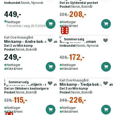
Innbundet
|
Norsk, Nynorsk
Del av
Gyldendal pocket
Pocket
|
Norsk, Bokmål
449,-
208,-
229,-
Nettlager
Nettlager
Forventes i salg 20.11.2026
Klikk&Hent
Karl Ove Knausgård
Margreth Olin
Sommersalg
Min kamp - Andre bok : roman
Song til mor - roman
Del 2 av
Min kamp
Innbundet
|
Norsk, Nynorsk
Pocket
|
Norsk, Bokmål
249,-
172,-
429,-
Nettlager
Nettlager
Klikk&Hent
Klikk&Hent
Lars Elling
Karl Ove Knausgård
Sommersalg
Fyrstene av Finntjern - roman
Min kamp - Tredje bok : roman
Del av
Oktobers bestselgere
Del 3 av
Min kamp
Pocket
|
Norsk, Bokmål
Pocket
|
Norsk, Bokmål
115,-
226,-
229,-
249,-
Nettlager
Nettlager
Klikk&Hent
Klikk&Hent