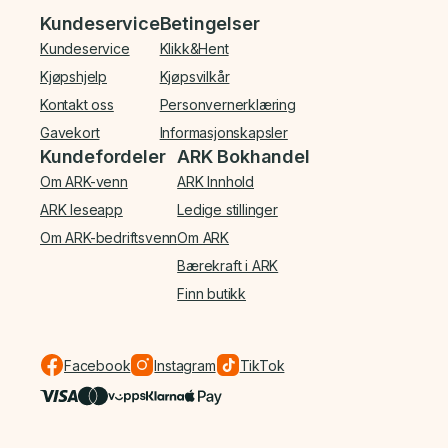
Bunnmeny
Kundeservice
Betingelser
Kundeservice
Klikk&Hent
Kjøpshjelp
Kjøpsvilkår
Kontakt oss
Personvernerklæring
Gavekort
Informasjonskapsler
Kundefordeler
ARK Bokhandel
Om ARK-venn
ARK Innhold
ARK leseapp
Ledige stillinger
Om ARK-bedriftsvenn
Om ARK
Bærekraft i ARK
Finn butikk
Facebook
Instagram
TikTok