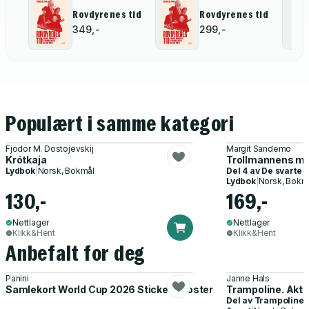
Rovdyrenes tid
Rovdyrenes tid
349,-
299,-
Populært i samme kategori
Fjodor M. Dostojevskij
Margit Sandemo
Krótkaja
Trollmannens m
Lydbok
|
Norsk, Bokmål
Del 4 av
De svarte 
Lydbok
|
Norsk, Bokm
130,-
169,-
Nettlager
Nettlager
Klikk&Hent
Klikk&Hent
Anbefalt for deg
Panini
Janne Hals
Samlekort World Cup 2026 Sticker Booster
Trampoline. Akti
Del av
Trampoline