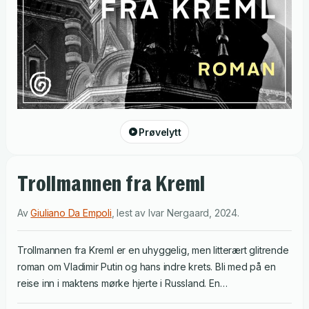
Prøvelytt
Trollmannen fra Kreml
Av
Giuliano Da Empoli
,
lest av
Ivar Nergaard
,
2024
.
Trollmannen fra Kreml er en uhyggelig, men litterært glitrende
roman om Vladimir Putin og hans indre krets. Bli med på en
reise inn i maktens mørke hjerte i Russland. En
dokumentarfilmskaper på oppdrag i Moskva blir invitert til den