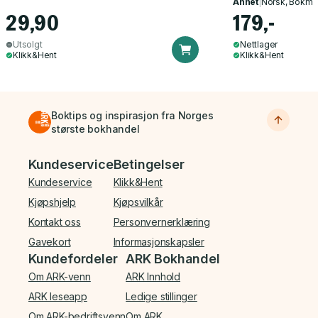
Annet
|
Norsk, Bokmå
29,90
179,-
Utsolgt
Nettlager
Klikk&Hent
Klikk&Hent
Boktips og inspirasjon fra Norges
største bokhandel
Bunnmeny
Kundeservice
Betingelser
Kundeservice
Klikk&Hent
Kjøpshjelp
Kjøpsvilkår
Kontakt oss
Personvernerklæring
Gavekort
Informasjonskapsler
Kundefordeler
ARK Bokhandel
Om ARK-venn
ARK Innhold
ARK leseapp
Ledige stillinger
Om ARK-bedriftsvenn
Om ARK