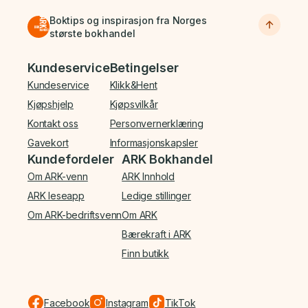
Boktips og inspirasjon fra Norges
største bokhandel
Bunnmeny
Kundeservice
Betingelser
Kundeservice
Klikk&Hent
Kjøpshjelp
Kjøpsvilkår
Kontakt oss
Personvernerklæring
Gavekort
Informasjonskapsler
Kundefordeler
ARK Bokhandel
Om ARK-venn
ARK Innhold
ARK leseapp
Ledige stillinger
Om ARK-bedriftsvenn
Om ARK
Bærekraft i ARK
Finn butikk
Facebook
Instagram
TikTok