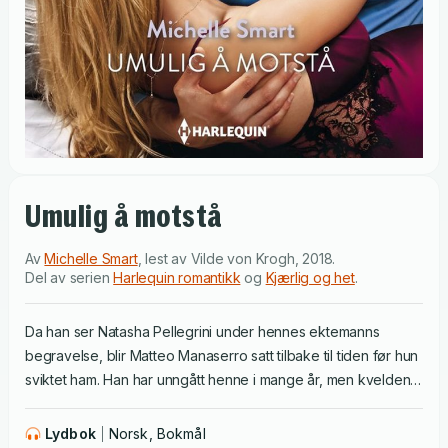
Umulig å motstå
Av
Michelle Smart
,
lest av
Vilde von Krogh
,
2018
.
Del av serien
Harlequin romantikk
og
Kjærlig og het
.
Da han ser Natasha Pellegrini under hennes ektemanns
begravelse, blir Matteo Manaserro satt tilbake til tiden før hun
sviktet ham. Han har unngått henne i mange år, men kvelden
etter begravelsen står han utenfor døren hennes.
Lidenskapen de så lenge har fornektet, lar seg ikke stanse,
Lydbok
Norsk, Bokmål