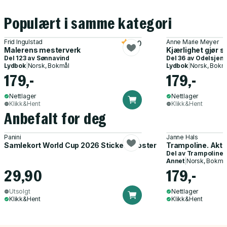
Populært i samme kategori
Frid Ingulstad
Anne Marie Meyer
5.0
Malerens mesterverk
Kjærlighet gjør s
Del 123 av
Sønnavind
Del 36 av
Odelsjent
Lydbok
|
Norsk, Bokmål
Lydbok
|
Norsk, Bokm
179,-
179,-
Nettlager
Nettlager
Klikk&Hent
Klikk&Hent
Anbefalt for deg
Panini
Janne Hals
Samlekort World Cup 2026 Sticker Booster
Trampoline. Akti
Del av
Trampoline
Annet
|
Norsk, Bokmå
29,90
179,-
Utsolgt
Nettlager
Klikk&Hent
Klikk&Hent