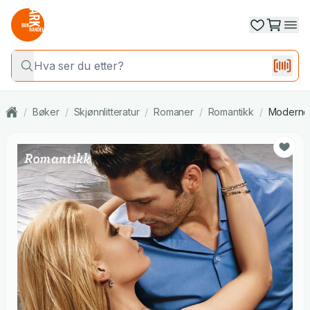
/
Bøker
/
Skjønnlitteratur
/
Romaner
/
Romantikk
/
Moderne 