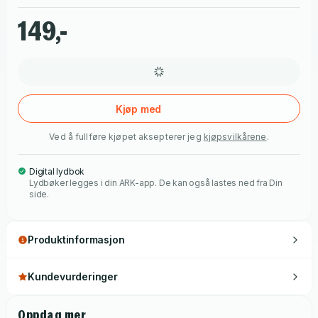
og de søker desperat trøst i hverandres armer. Natasha har
lovet den avdøde ektemannen at hun aldri skal røpe
149,-
hemmeligheten hans, og hun forteller ingenting om det
kjærlighetsløse ekteskapet sitt. Da Matteo en stund senere
oppdager at Natasha er med barn, må imidlertid sannheten
frem.
Kjøp med
Ved å fullføre kjøpet aksepterer jeg
kjøpsvilkårene
.
Digital lydbok
Lydbøker legges i din ARK-app. De kan også lastes ned fra Din
side.
Produktinformasjon
Kundevurderinger
Oppdag mer