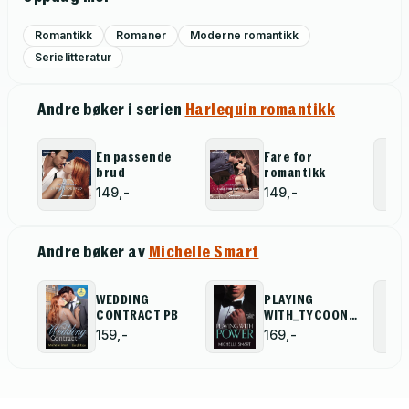
Romantikk
Romaner
Moderne romantikk
Serielitteratur
Andre bøker i serien
Harlequin romantikk
En passende
Fare for
brud
romantikk
149,-
149,-
Andre bøker av
Michelle Smart
WEDDING
PLAYING
CONTRACT PB
WITH_TYCOONS
AFFAI5 PB
159,-
169,-