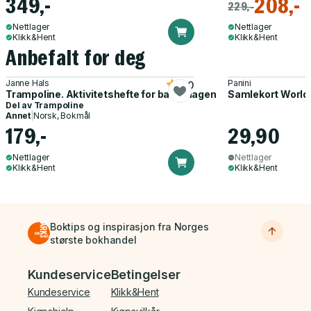
349,-
208,-
229,-
Nettlager
Nettlager
Klikk&Hent
Klikk&Hent
Anbefalt for deg
Janne Hals
Panini
5.0
Trampoline. Aktivitetshefte for barnehagen
Samlekort World
Del av
Trampoline
Annet
|
Norsk, Bokmål
179,-
29,90
Nettlager
Nettlager
Klikk&Hent
Klikk&Hent
Boktips og inspirasjon fra Norges
største bokhandel
Bunnmeny
Kundeservice
Betingelser
Kundeservice
Klikk&Hent