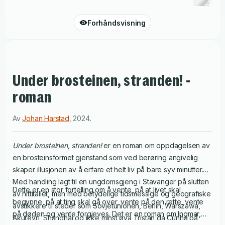
Forhåndsvisning
Under brosteinen, stranden! -
roman
Av
Johan Harstad
,
2024
.
Under brosteinen, stranden!
er en roman om oppdagelsen av
en brosteinsformet gjenstand som ved berøring angivelig
skaper illusjonen av å erfare et helt liv på bare syv minutter.
Med handling lagt til en ungdomsgjeng i Stavanger på slutten
Dette er en stor fortelling om å vente, på at livet skal
av nittitallet, men med betydelige tidsmessige og geografiske
begynne, på at ting skal gå over, vente på den rette, vente
avstikkere til steder som Sovjetunionen, Berlin, Warszawa,
på døden og vente forgjeves. Det er en roman om Ingmar,
Akureyri, Shanghai og ikke minst øya Tristan da Cunha på