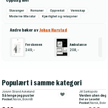
Oppdag mer
Stavanger
Romaner
Oppvekst
Vennskap
Moderne litteratur
Kjærlighet og relasjoner
Andre bøker av
Johan Harstad
Ferskenen
Ambulanse
249,-
208,-
Populært i samme kategori
Jorunn Strand Askeland
Jill Santopolo
Så lenge jeg puster
Verden uten deg
Pocket
|
Norsk, Bokmål
Del av
Lesetid
Pocket
|
Norsk, Bokm