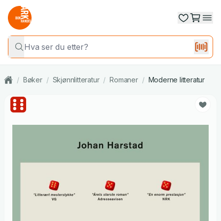
/
Bøker
/
Skjønnlitteratur
/
Romaner
/
Moderne litteratur