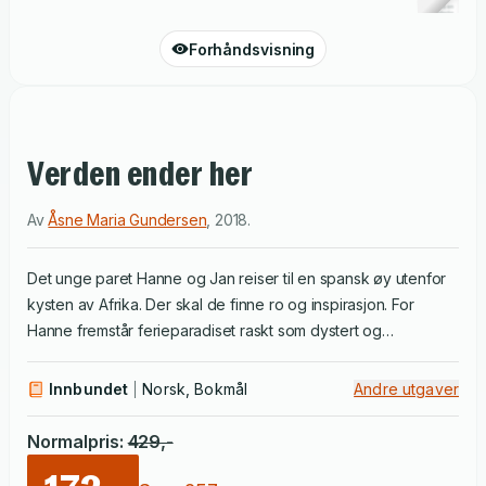
Forhåndsvisning
Verden ender her
Av
Åsne Maria Gundersen
,
2018
.
Det unge paret Hanne og Jan reiser til en spansk øy utenfor
kysten av Afrika. Der skal de finne ro og inspirasjon. For
Hanne fremstår ferieparadiset raskt som dystert og
urovekkende.
Verden ender her
er en intens skildring av et
urolig og destruktivt sinn. Åsne Maria Gundersen debuterer
Innbundet
Norsk, Bokmål
Andre utgaver
med en roman om angsten for å ikke ha kontroll, for at livet
og verden når som helst kan gå i oppløsning
Normalpris
:
429
,-