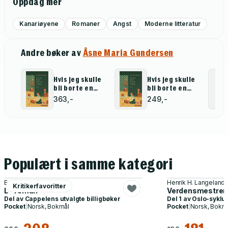
Oppdag mer
Kanariøyene
Romaner
Angst
Moderne litteratur
Andre bøker av
Åsne Maria Gundersen
Hvis jeg skulle
Hvis jeg skulle
bli borte en
bli borte en
gang
gang
363,-
249,-
Populært i samme kategori
Erlend Loe
Henrik H. Langeland
Kritikerfavoritter
L - roman
Verdensmestren
Del av
Cappelens utvalgte billigbøker
Del 1 av
Oslo-syklu
Pocket
|
Norsk, Bokmål
Pocket
|
Norsk, Bokm