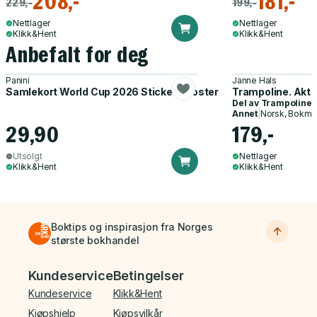
208,-
181,-
229,-
199,-
Nettlager
Nettlager
Klikk&Hent
Klikk&Hent
Anbefalt for deg
Panini
Janne Hals
Samlekort World Cup 2026 Sticker Booster
Trampoline. Akti
Del av
Trampoline
Annet
|
Norsk, Bokmå
29,90
179,-
Utsolgt
Nettlager
Klikk&Hent
Klikk&Hent
Boktips og inspirasjon fra Norges
største bokhandel
Bunnmeny
Kundeservice
Betingelser
Kundeservice
Klikk&Hent
Kjøpshjelp
Kjøpsvilkår