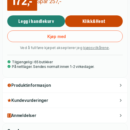
172,-
Spar
257
,-
Legg i handlekurv
Klikk&Hent
Kjøp med
Ved å fullføre kjøpet aksepterer jeg
kjøpsvilkårene
.
Tilgjengelig i 65 butikker
På nettlager. Sendes normalt innen 1-2 virkedager.
Produktinformasjon
Kundevurderinger
Anmeldelser