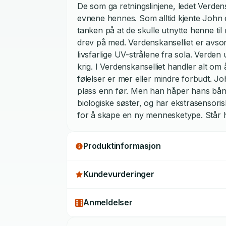
De som ga retningslinjene, ledet Verden
evnene hennes. Som alltid kjente John
tanken på at de skulle utnytte henne til
drev på med. Verdenskanselliet er avso
livsfarlige UV-strålene fra sola. Verde
krig. I Verdenskanselliet handler alt o
følelser er mer eller mindre forbudt. Jo
plass enn før. Men han håper hans bånd
biologiske søster, og har ekstrasensori
for å skape en ny mennesketype. Står ha
Produktinformasjon
Kundevurderinger
Anmeldelser