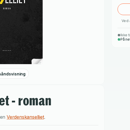
Ved 
Ikke t
På ne
håndsvisning
et - roman
rien
Verdenskanselliet
.