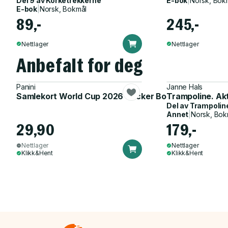
Del 9 av
Korketrekkerne
E-bok
|
Norsk, Bok
E-bok
|
Norsk, Bokmål
89,-
245,-
Nettlager
Nettlager
Anbefalt for deg
Panini
Janne Hals
Samlekort World Cup 2026 Sticker Booster
Trampoline. Ak
Del av
Trampolin
Annet
|
Norsk, Bok
29,90
179,-
Nettlager
Nettlager
Klikk&Hent
Klikk&Hent