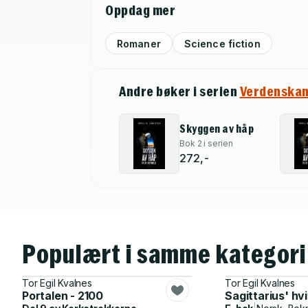
Oppdag mer
Romaner
Science fiction
Andre bøker i serien
Verdenskan
Skyggen av håp
Bok 2 i serien
272,-
Populært i samme kategori
Tor Egil Kvalnes
Tor Egil Kvalnes
Portalen - 2100
Sagittarius' hv