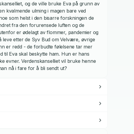
skanselliet, og de ville bruke Eva på grunn av
 en kvalmende ulming i magen bare ved
 noe som helst i den bisarre forskningen de
ndret fra den forurensede luften og de
n utenfor er ødelagt av flommer, pandemier og
m å leve etter de Syv Bud om Velvære, øvrige
hn er redd - de forbudte følelsene tar mer
 til Eva skal beskytte ham. Hun er hans
ske evner. Verdenskanselliet vil bruke henne
n nå i fare for å bli sendt ut?