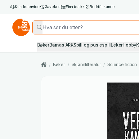
Kundeservice
Gavekort
Finn butikk
Bedriftskunde
Bøker
Barnas ARK
Spill og puslespill
Leker
Hobby
K
/
Bøker
/
Skjønnlitteratur
/
Science fiction