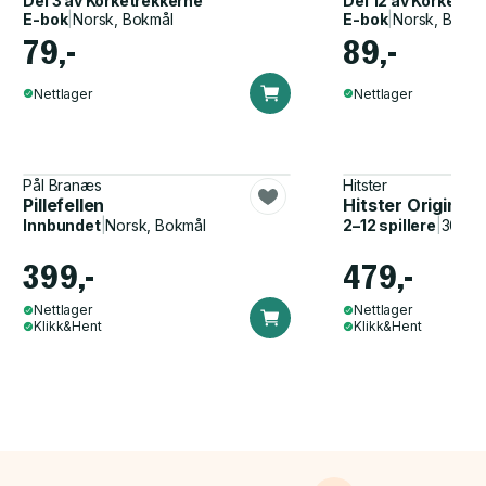
Del 3 av
Korketrekkerne
Del 12 av
Korketre
E-bok
|
Norsk, Bokmål
E-bok
|
Norsk, Bokmå
79,-
89,-
Nettlager
Nettlager
Pål Branæs
Hitster
Pillefellen
Hitster Original
Innbundet
|
Norsk, Bokmål
2–12 spillere
|
30–60
399,-
479,-
Nettlager
Nettlager
Klikk&Hent
Klikk&Hent