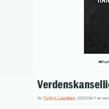
For
Verdenskanselli
Av
Torill H. Lauritsen
,
2023
.
Del 1 av se