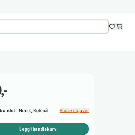
,-
nbundet
Norsk, Bokmål
Andre utgaver
Legg i handlekurv