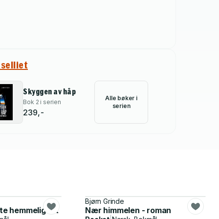
selliet
Skyggen av håp
Alle bøker i
Bok 2 i serien
serien
239,-
Bjørn Grinde
ite hemmelighet
Nær himmelen - roman