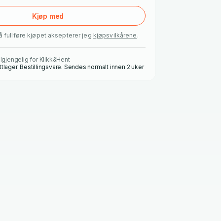
Kjøp med
å fullføre kjøpet aksepterer jeg
kjøpsvilkårene
.
ilgjengelig for Klikk&Hent
ttlager. Bestillingsvare. Sendes normalt innen 2 uker