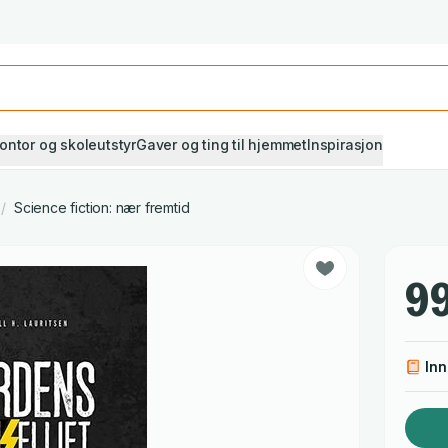
Studiestart! Alle* pensumbøker -20%
Se utvalget her
ontor og skoleutstyr
Gaver og ting til hjemmet
Inspirasjon
/
Science fiction: nær fremtid
99
In