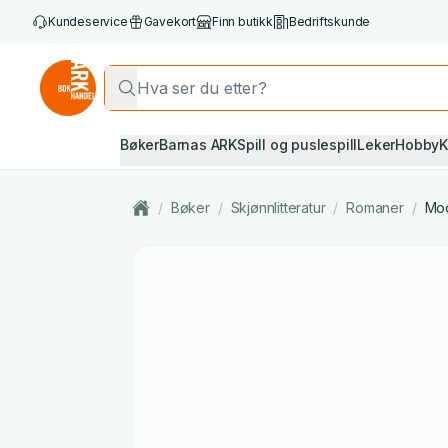
Kundeservice
Gavekort
Finn butikk
Bedriftskunde
Bøker
Barnas ARK
Spill og puslespill
Leker
Hobby
K
/
Bøker
/
Skjønnlitteratur
/
Romaner
/
Mod