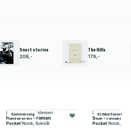
Snort stories
The Hills
208,-
179,-
Lars Saabye Christensen
Lars Saabye Christ
Sommersalg
Kritikerfavoritter
Halvbroren - roman
Sluk - roman
Pocket
|
Norsk, Bokmål
Pocket
|
Norsk, Bok