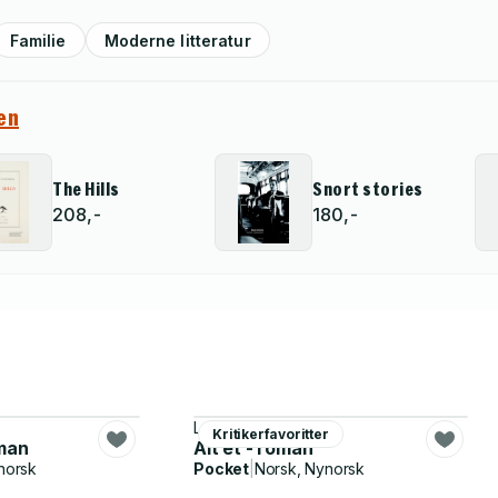
Familie
Moderne litteratur
en
The Hills
Snort stories
208,-
180,-
Leander Djønne
Kritikerfavoritter
oman
Alt et - roman
norsk
Pocket
|
Norsk, Nynorsk