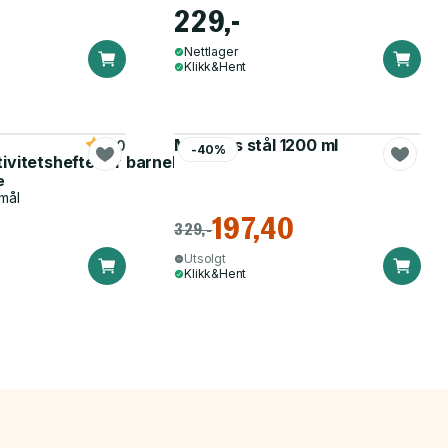
229,-
Nettlager
Klikk&Hent
Matboks stål 1200 ml
5.0
-40%
tivitetshefte for barnehagen
e
mål
197,40
329,-
Utsolgt
Klikk&Hent