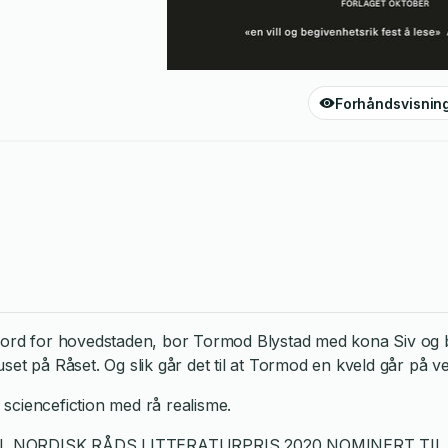
Forhåndsvisnin
 nord for hovedstaden, bor Tormod Blystad med kona Siv og b
et på Råset. Og slik går det til at Tormod en kveld går på v
sciencefiction med rå realisme.
IL NORDISK RÅDS LITTERATURPRIS 2020 NOMINERT TI