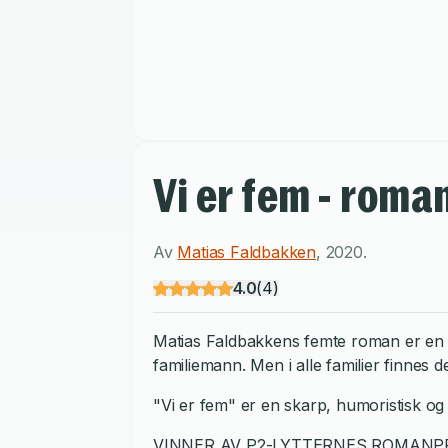
Vi er fem - roma
Av
Matias Faldbakken
,
2020
.
4.0
(
4
)
Matias Faldbakkens femte roman er en b
familiemann. Men i alle familier finnes
"Vi er fem" er en skarp, humoristisk og
VINNER AV P2-LYTTERNES ROMANPRI