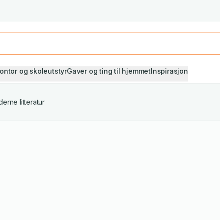
Studiestart! Alle* pensumbøker -20%
Se utvalget her
ontor og skoleutstyr
Gaver og ting til hjemmet
Inspirasjon
erne litteratur