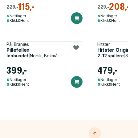
115,-
208,-
229,-
229,-
Nettlager
Nettlager
Klikk&Hent
Klikk&Hent
Pål Branæs
Hitster
Pillefellen
Hitster Original
Innbundet
|
Norsk, Bokmål
2–12 spillere
|
30–60
399,-
479,-
Nettlager
Nettlager
Klikk&Hent
Klikk&Hent