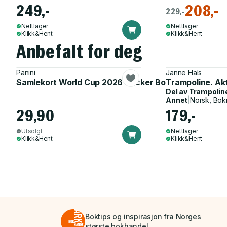
249,-
208,-
229,-
Nettlager
Nettlager
Klikk&Hent
Klikk&Hent
Anbefalt for deg
Panini
Janne Hals
Samlekort World Cup 2026 Sticker Booster
Trampoline. Ak
Del av
Trampolin
Annet
|
Norsk, Bok
29,90
179,-
Utsolgt
Nettlager
Klikk&Hent
Klikk&Hent
Boktips og inspirasjon fra Norges
største bokhandel