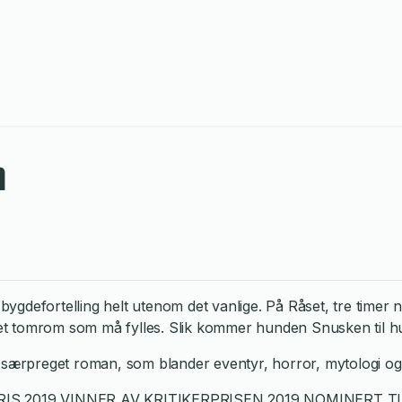
n
ygdefortelling helt utenom det vanlige. På Råset, tre timer
 det tomrom som må fylles. Slik kommer hunden Snusken til hus
 særpreget roman, som blander eventyr, horror, mytologi og 
S 2019 VINNER AV KRITIKERPRISEN 2019 NOMINERT T