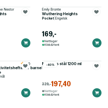
ine Nestor
Emily Bronte
ghts
Wuthering Heights
Pocket
|
Engelsk
169,-
Nettlager
Klikk&Hent
Matboks stål 1200 ml
5.0
-40%
tivitetshefte for barnehagen
e
mål
197,40
329,-
Nettlager
Klikk&Hent