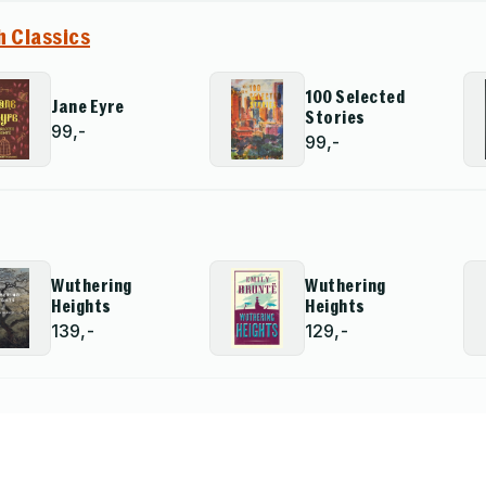
 Classics
100 Selected
Jane Eyre
Stories
99,-
99,-
Wuthering
Wuthering
Heights
Heights
139,-
129,-