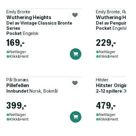
Emily Bronte
Emily Bronte, Ruben
Wuthering Heights
Wuthering Heigh
Del av
Vintage Classics Bronte
Del av
Penguin cla
Series
Pocket
|
Engelsk
Pocket
|
Engelsk
169,-
229,-
Nettlager
Nettlager
Klikk&Hent
Klikk&Hent
Pål Branæs
Hitster
Pillefellen
Hitster Original
Innbundet
|
Norsk, Bokmål
2–12 spillere
|
30–60
399,-
479,-
Nettlager
Nettlager
Klikk&Hent
Klikk&Hent