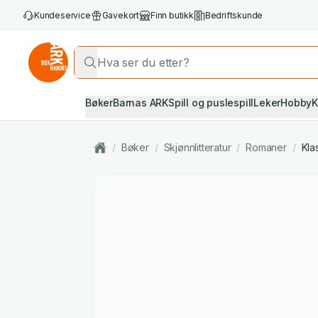
Kundeservice
Gavekort
Finn butikk
Bedriftskunde
Bøker
Barnas ARK
Spill og puslespill
Leker
Hobby
K
/
Bøker
/
Skjønnlitteratur
/
Romaner
/
Klas