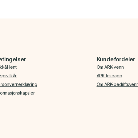
etingelser
Kundefordeler
ikk&Hent
Om ARK-venn
øpsvilkår
ARK leseapp
rsonvernerklæring
Om ARK-bedriftsven
formasjonskapsler