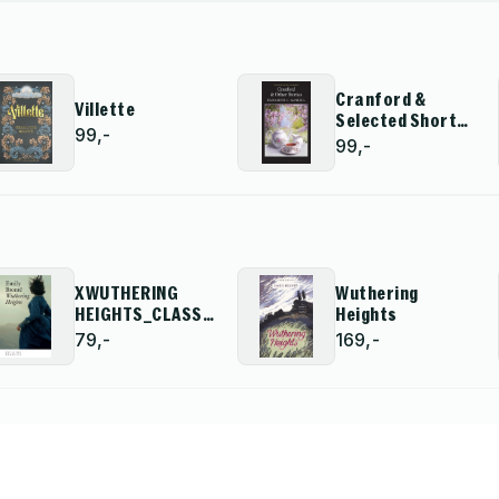
Cranford &
Villette
Selected Short
99,-
Stories
99,-
XWUTHERING
Wuthering
HEIGHTS_CLASSICS
Heights
PB
79,-
169,-