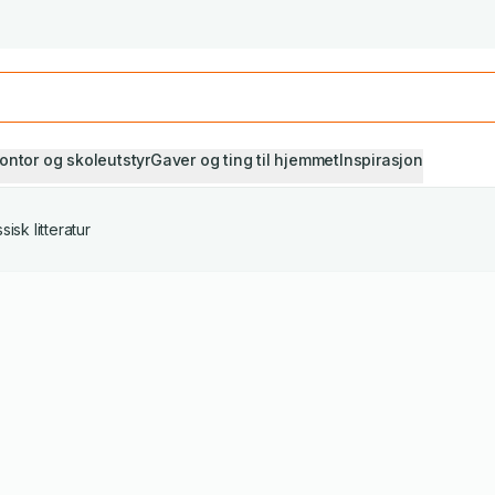
Studiestart! Alle* pensumbøker -20%
Se utvalget her
ontor og skoleutstyr
Gaver og ting til hjemmet
Inspirasjon
sisk litteratur