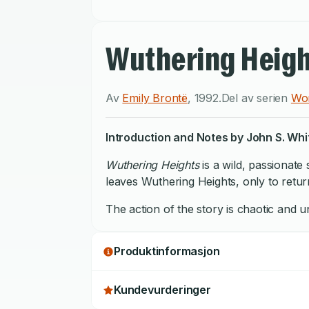
Wuthering Heig
Av
Emily Brontë
,
1992
.
Del av serien
Wor
Introduction and Notes by John S. Whit
Wuthering Heights
is a wild, passionate
leaves Wuthering Heights, only to retur
The action of the story is chaotic and u
Produktinformasjon
Kundevurderinger