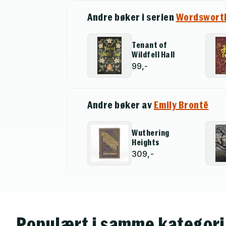
Andre bøker i serien
Wordsworth
Tenant of
Wildfell Hall
99,-
Andre bøker av
Emily Brontë
Wuthering
Heights
309,-
Populært i samme kategori