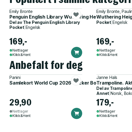
Emily Bronte
Emily Bronte, Paul
Penguin English Library Wuthering Heights
Wuthering Hei
Del av
The Penguin English Library
Pocket
|
Engelsk
Pocket
|
Engelsk
169,-
169,-
Nettlager
Nettlager
Klikk&Hent
Klikk&Hent
Anbefalt for deg
Panini
Janne Hals
Samlekort World Cup 2026 Sticker Booster
Trampoline. Ak
Del av
Trampolin
Annet
|
Norsk, Bok
29,90
179,-
Nettlager
Nettlager
Klikk&Hent
Klikk&Hent