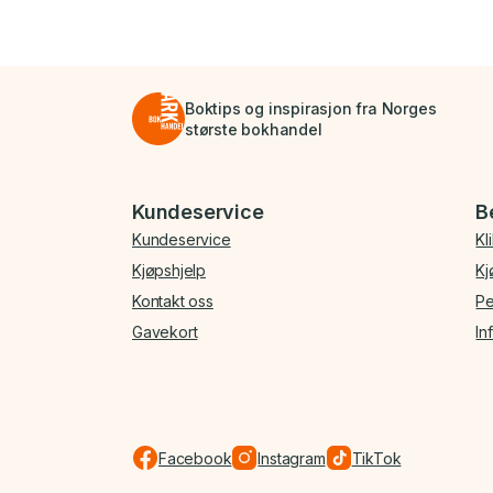
Boktips og inspirasjon fra Norges
største bokhandel
Bunnmeny
Kundeservice
B
Kundeservice
Kl
Kjøpshjelp
Kj
Kontakt oss
Pe
Gavekort
In
Facebook
Instagram
TikTok