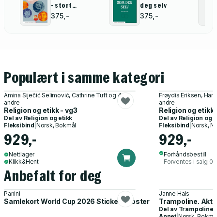
- stort
deg selv
mangfold
375,-
375,-
Populært i samme kategori
Amina Siječić Selimović, Cathrine Tuft og 4
Frøydis Eriksen, Han
andre
andre
Religion og etikk - vg3
Religion og etikk
Del av
Religion og etikk
Del av
Religion og e
Fleksibind
|
Norsk, Bokmål
Fleksibind
|
Norsk, N
929,-
929,-
Nettlager
Forhåndsbestill
Klikk&Hent
Forventes i salg 01
Anbefalt for deg
Panini
Janne Hals
Samlekort World Cup 2026 Sticker Booster
Trampoline. Akti
Del av
Trampoline
Annet
|
Norsk, Bokmå