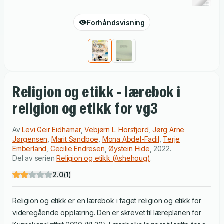
Forhåndsvisning
Religion og etikk - lærebok i
religion og etikk for vg3
Av
Levi Geir Eidhamar
,
Vebjørn L. Horsfjord
,
Jørg Arne
Jørgensen
,
Marit Sandboe
,
Mona Abdel-Fadil
,
Terje
Emberland
,
Cecilie Endresen
,
Øystein Hide
,
2022
.
Del av serien
Religion og etikk (Ashehoug)
.
2.0
(
1
)
Religion og etikk er en lærebok i faget religion og etikk for
videregående opplæring. Den er skrevet til læreplanen for