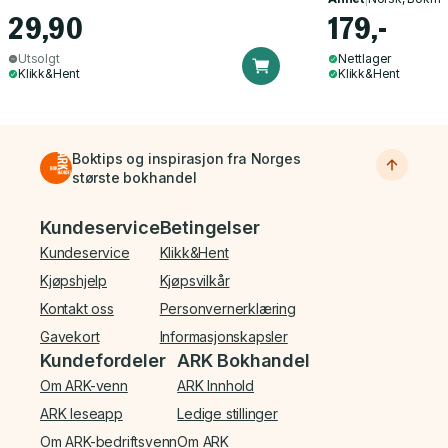
29,90
179,-
Utsolgt
Nettlager
Klikk&Hent
Klikk&Hent
Boktips og inspirasjon fra Norges
største bokhandel
Bunnmeny
Kundeservice
Betingelser
Kundeservice
Klikk&Hent
Kjøpshjelp
Kjøpsvilkår
Kontakt oss
Personvernerklæring
Gavekort
Informasjonskapsler
Kundefordeler
ARK Bokhandel
Om ARK-venn
ARK Innhold
ARK leseapp
Ledige stillinger
Om ARK-bedriftsvenn
Om ARK