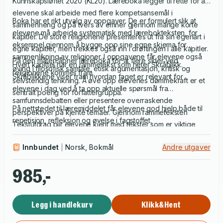
Kunnskapsløftet 2020 (KL20). Læreboka legger til rette for at
elevene skal arbeide med flere kompetsansemål i
Boka har et rikt utvalg av oppgaver. De er formulert slik at
sammenheng og på tvers av emner gjennom mange korte
elevene må arbeide systematisk med lærebokteksten, for
kapitler. De store religionene presenteres ut fra sin egenart i
eksempel gjennom å bygge opp sine egne skjema for
egne kapitler, men trekkes også inn i drøftingen i alle kapitler.
sammenlikning av religioner. I oppgavene får elevene også
På den måten åpner læreboka for at flere sider ved
Hvert kapittel har en rammetekst som heter Skråblikk.
øving i filosofisk samtale, etisk argumentasjon, kritisk og
religionene kommer fram.
Skråblikkene viser fram hvordan faget er relevant for
selvstendig tenkning. Å øve opp elevenes dømmekraft er et
elevene i dag ved å ta opp aktuelle spørsmål fra
sentralt poeng for forfattergruppa.
samfunnsdebatten eller presentere overraskende
På nettstedet til læremiddelet får elevene god hjelp både til
perspektiver på kjente temaer. Gjennom rammeteksten
repetisjon, refleksjon og øvelse i fagstoffet.
Tekstutdrag blir elevene kjent med tekster som er viktige
kilder til religiøse og filosofiske tanker og forestillinger.
Innbundet
Norsk, Bokmål
Andre utgaver
985,-
Legg i handlekurv
Klikk&Hent