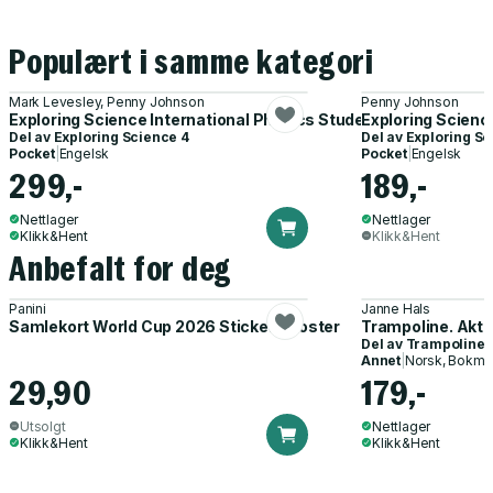
Populært i samme kategori
Mark Levesley, Penny Johnson
Penny Johnson
Exploring Science International Physics Student Book
Exploring Scienc
Del av
Exploring Science 4
Del av
Exploring Sc
Pocket
|
Engelsk
Pocket
|
Engelsk
299,-
189,-
Nettlager
Nettlager
Klikk&Hent
Klikk&Hent
Anbefalt for deg
Panini
Janne Hals
Samlekort World Cup 2026 Sticker Booster
Trampoline. Akti
Del av
Trampoline
Annet
|
Norsk, Bokmå
29,90
179,-
Utsolgt
Nettlager
Klikk&Hent
Klikk&Hent