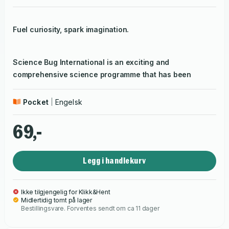
Fuel curiosity, spark imagination.
Science Bug International is an exciting and
comprehensive science programme that has been
designed to make sure your children never stop asking
questions about their world!
Pocket
Engelsk
69,-
This Workbook contains questions from the Topic Book
plus additional questions to reinforce and extend
learning.
Legg i handlekurv
With full and comprehensive coverage of the skills and
Ikke tilgjengelig for Klikk&Hent
Midlertidig tomt på lager
knowledge required for curriculum attainment, Science
Bestillingsvare. Forventes sendt om ca 11 dager
Bug International will help you to nurture and inspire
your young scientist.