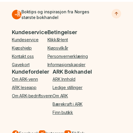
Boktips og inspirasjon fra Norges
største bokhandel
Bunnmeny
Kundeservice
Betingelser
Kundeservice
Klikk&Hent
Kjøpshjelp
Kjøpsvilkår
Kontakt oss
Personvernerklæring
Gavekort
Informasjonskapsler
Kundefordeler
ARK Bokhandel
Om ARK-venn
ARK Innhold
ARK leseapp
Ledige stillinger
Om ARK-bedriftsvenn
Om ARK
Bærekraft i ARK
Finn butikk