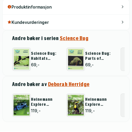
Produktinformasjon
Kundevurderinger
Andre bøker i serien
Science Bug
Science Bug:
Science Bug:
Habitats
Parts of
Workbook
animals
69,-
69,-
Workbook
Andre bøker av
Deborah Herridge
Heinemann
Heinemann
Explore
Explore
Science 2nd
Science 2nd
119,-
119,-
International
International
Edition
Edition
Workbook 1
Workbook 5