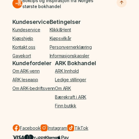
Boktips og inspirasjon fra Norges
største bokhandel
Bunnmeny
Kundeservice
Betingelser
Kundeservice
Klikk&Hent
Kjøpshjelp
Kjøpsvilkår
Kontakt oss
Personvernerklæring
Gavekort
Informasjonskapsler
Kundefordeler
ARK Bokhandel
Om ARK-venn
ARK Innhold
ARK leseapp
Ledige stillinger
Om ARK-bedriftsvenn
Om ARK
Bærekraft i ARK
Finn butikk
Facebook
Instagram
TikTok