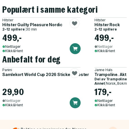
Populært i samme kategori
Hitster
Hitster
Hitster Guilty Pleasure Nordic
Hitster Rock
2–12 spillere
|
30 min
2–12 spillere
499,-
499,-
Nettlager
Nettlager
Klikk&Hent
Klikk&Hent
Anbefalt for deg
Panini
Janne Hals
Samlekort World Cup 2026 Sticker Booster
Trampoline. Akti
Del av
Trampoline
Annet
|
Norsk, Bokmå
29,90
179,-
Nettlager
Nettlager
Klikk&Hent
Klikk&Hent