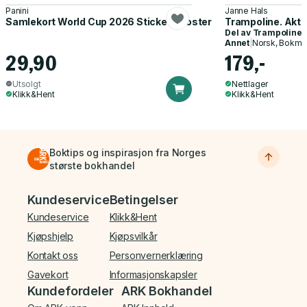
Panini
Janne Hals
Samlekort World Cup 2026 Sticker Booster
Trampoline. Akti
Del av
Trampoline
Annet
|
Norsk, Bokmå
29,90
179,-
Utsolgt
Nettlager
Klikk&Hent
Klikk&Hent
Boktips og inspirasjon fra Norges
største bokhandel
Bunnmeny
Kundeservice
Betingelser
Kundeservice
Klikk&Hent
Kjøpshjelp
Kjøpsvilkår
Kontakt oss
Personvernerklæring
Gavekort
Informasjonskapsler
Kundefordeler
ARK Bokhandel