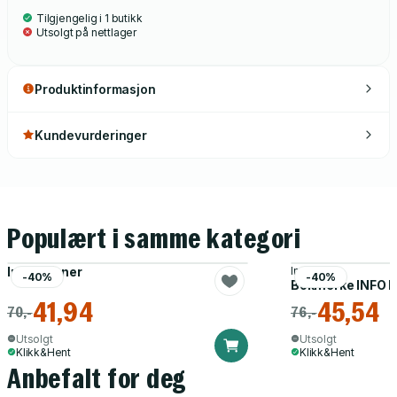
Tilgjengelig i 1 butikk
Utsolgt på nettlager
Produktinformasjon
Kundevurderinger
Populært i samme kategori
Indeksfaner
Info
-40%
-40%
Bokmerke INFO Ne
41,94
45,54
70,-
76,-
Utsolgt
Utsolgt
Klikk&Hent
Klikk&Hent
Anbefalt for deg