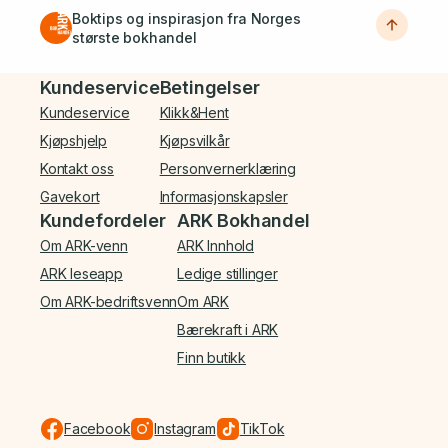
Boktips og inspirasjon fra Norges
største bokhandel
Bunnmeny
Kundeservice
Betingelser
Kundeservice
Klikk&Hent
Kjøpshjelp
Kjøpsvilkår
Kontakt oss
Personvernerklæring
Gavekort
Informasjonskapsler
Kundefordeler
ARK Bokhandel
Om ARK-venn
ARK Innhold
ARK leseapp
Ledige stillinger
Om ARK-bedriftsvenn
Om ARK
Bærekraft i ARK
Finn butikk
Facebook
Instagram
TikTok