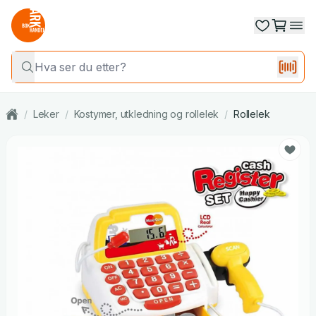
/
Leker
/
Kostymer, utkledning og rollelek
/
Rollelek