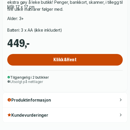
ekstra gøy å leke butikk! Penger, bankkort, skanner, i tillegg til
Mål: 17 x 17 cm
fire ulike matvarer følger med.
Alder: 3+
Batteri: 3 x AA (ikke inkludert)
449,-
Klikk&Hent
Tilgjengelig i 2 butikker
Utsolgt på nettlager
Produktinformasjon
Kundevurderinger