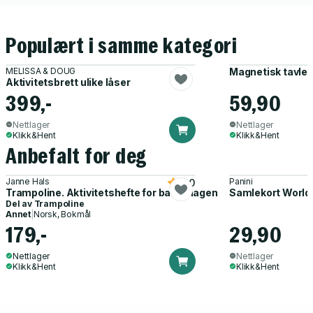
Populært i samme kategori
MELISSA & DOUG
Magnetisk tavle l
Aktivitetsbrett ulike låser
399,-
59,90
Nettlager
Nettlager
Klikk&Hent
Klikk&Hent
Anbefalt for deg
Janne Hals
Panini
5.0
Trampoline. Aktivitetshefte for barnehagen
Samlekort World
Del av
Trampoline
Annet
|
Norsk, Bokmål
179,-
29,90
Nettlager
Nettlager
Klikk&Hent
Klikk&Hent