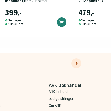
Innbundet
|
Norsk, Bokmål
2–12 spillere
|
30–60
399,-
479,-
Nettlager
Nettlager
Klikk&Hent
Klikk&Hent
ARK Bokhandel
ARK Innhold
Ledige stillinger
n
Om ARK