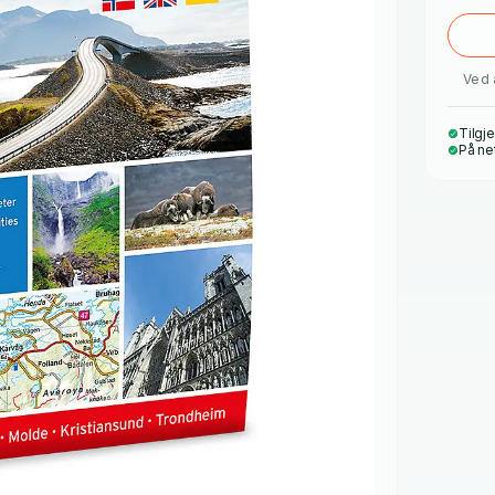
Ved 
Tilgje
På ne