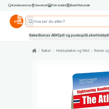
Kundeservice
Gavekort
Finn butikk
Bedriftskunde
Bøker
Barnas ARK
Spill og puslespill
Leker
Hobby
K
/
Bøker
/
Hobbybøker og fritid
/
Reiser og