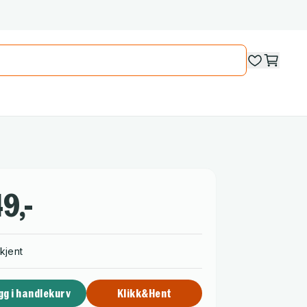
9,-
kjent
gg i handlekurv
Klikk&Hent