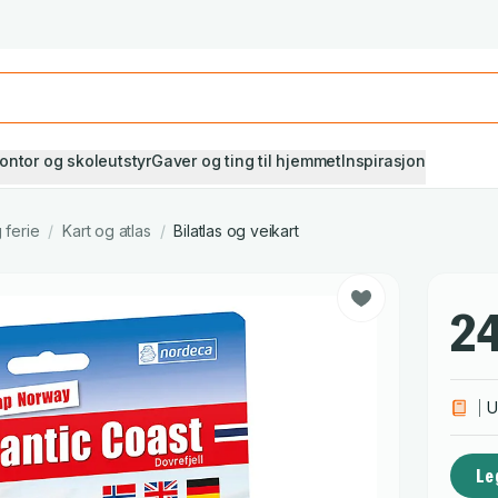
Studiestart! Alle* pensumbøker -20%
Se utvalget her
ontor og skoleutstyr
Gaver og ting til hjemmet
Inspirasjon
 ferie
/
Kart og atlas
/
Bilatlas og veikart
24
U
Le