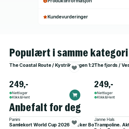
Produktinformasjon
Kundevurderinger
Populært i samme kategori
The Coastal Route / Kystriksvegen 1:250 000 Opplev
The fjords / V
249,-
249,-
Nettlager
Nettlager
Klikk&Hent
Klikk&Hent
Anbefalt for deg
Panini
Janne Hals
Samlekort World Cup 2026 Sticker Booster
Trampoline. Ak