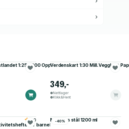
elsesguide
estlandet 1:250 000 Opplevelsesguide
Verdenskart 1:30 Mill.Veggkart Pap
349,-
Nettlager
Klikk&Hent
Matboks stål 1200 ml
5.0
-40%
tivitetshefte for barnehagen