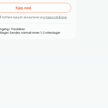
Kjøp med
å fullføre kjøpet aksepterer jeg
kjøpsvilkårene
.
ngelig i 11 butikker
ttlager. Sendes normalt innen 1-2 virkedager