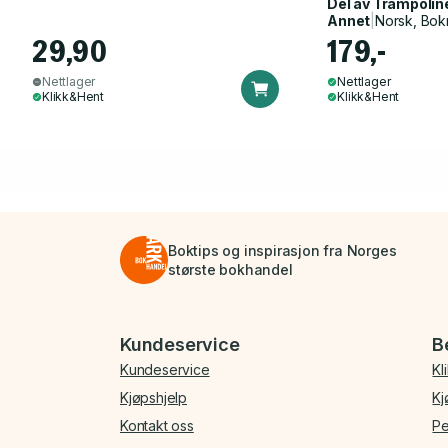
Del av
Trampolin
Annet
|
Norsk, Bok
29,90
179,-
Nettlager
Nettlager
Klikk&Hent
Klikk&Hent
Boktips og inspirasjon fra Norges
største bokhandel
Bunnmeny
Kundeservice
B
Kundeservice
Kl
Kjøpshjelp
Kj
Kontakt oss
Pe