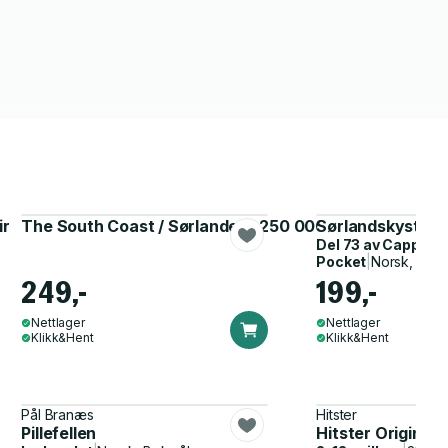
ir
The South Coast / Sørlandet 1:250 000 Opplevelsesgu
Sørlandskysten 
Del 73 av
Cappelen
Pocket
|
Norsk, Bok
249,-
199,-
Nettlager
Nettlager
Klikk&Hent
Klikk&Hent
Pål Branæs
Hitster
Pillefellen
Hitster Original