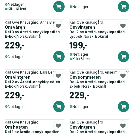
Nettlager
Nettlager
Klikk&Hent
Karl Ove Knausgård, Anna Bjerger
Karl Ove Knausgård
Om våren
Om vinteren
Del 3 av
Årstid-encyklopedien
Del 2 av
Årstid-encyklopedien
E-bok
|
Norsk, Bokmål
Lydbok
|
Norsk, Bokmål
229,-
199,-
Nettlager
Nettlager
Klikk&Hent
Karl Ove Knausgård, Lars Lerin
Karl Ove Knausgård, Anselm Kiefer
Om vinteren
Om sommeren
Del 2 av
Årstid-encyklopedien
Del 4 av
Årstid-encyklopedien
E-bok
|
Norsk, Bokmål
E-bok
|
Norsk, Bokmål
229,-
229,-
Nettlager
Nettlager
Karl Ove Knausgård
Karl Ove Knausgård
Om høsten
Om vinteren
Del 1 av
Årstid-encyklopedien
Del 2 av
Årstid-encyklopedien