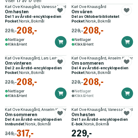
Viser
17
av
17
treff
Karl Ove Knausgård, Vanessa Baird
Karl Ove Knausgård
Om høsten
Om våren
Del 1 av
Årstid-encyklopedien
Del av
Oktoberbiblioteket
Pocket
|
Norsk, Bokmål
Pocket
|
Norsk, Bokmål
208,-
208,-
229,-
229,-
Nettlager
Nettlager
Klikk&Hent
Klikk&Hent
Karl Ove Knausgård, Lars Lerin
Karl Ove Knausgård, Anselm Kiefer
Om vinteren
Om sommeren
Del 2 av
Årstid-encyklopedien
Del 4 av
Årstid-encyklopedien
Pocket
|
Norsk, Bokmål
Pocket
|
Norsk, Bokmål
208,-
208,-
229,-
229,-
Nettlager
Nettlager
Klikk&Hent
Klikk&Hent
Karl Ove Knausgård, Anselm Kiefer
Karl Ove Knausgård, Vanessa Baird
Om sommeren
Om høsten
Del 4 av
Årstid-encyklopedien
Del 1 av
Årstid-encyklopedien
Innbundet
|
Norsk, Bokmål
E-bok
|
Norsk, Bokmål
317,-
229,-
349,-