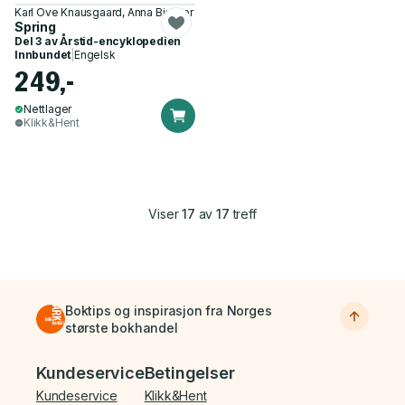
Karl Ove Knausgaard, Anna Bjerger
Spring
Del 3 av
Årstid-encyklopedien
Innbundet
|
Engelsk
249,-
Nettlager
Klikk&Hent
Viser
17
av
17
treff
Boktips og inspirasjon fra Norges
største bokhandel
Bunnmeny
Kundeservice
Betingelser
Kundeservice
Klikk&Hent