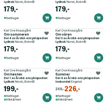
Lydbok
|
Norsk, Bokmål
Lydbok
|
Norsk, Bokmål
179,-
179,-
Nettlager
Nettlager
Karl Ove Knausgård
Karl Ove Knausgård
Om sommeren
Om våren
Del 4 av
Årstid-encyklopedien
Del 3 av
Årstid-encyklopedien
Lydbok
|
Norsk, Bokmål
Lydbok
|
Norsk, Bokmål
179,-
179,-
Nettlager
Nettlager
Karl Ove Knausgård
Karl Ove Knausgård
Om høsten
Summer
Del 1 av
Årstid-encyklopedien
Del 4 av
Årstid-encyklopedien
Lydbok
|
Norsk, Bokmål
Innbundet
|
Engelsk
199,-
226,-
249,-
Nettlager
Nettlager
Klikk&Hent
Klikk&Hent