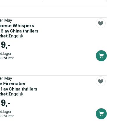
er May
inese Whispers
 6 av
China thrillers
cket
|
Engelsk
9,-
ttlager
ikk&Hent
er May
e Firemaker
 1 av
China thrillers
cket
|
Engelsk
9,-
ttlager
ikk&Hent