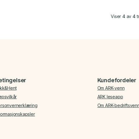
Viser
4
av
4
t
etingelser
Kundefordeler
ikk&Hent
Om ARK-venn
øpsvilkår
ARK leseapp
rsonvernerklæring
Om ARK-bedriftsven
formasjonskapsler