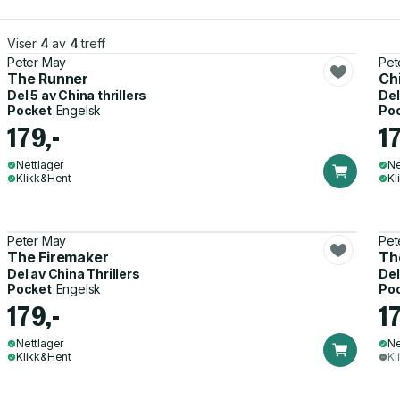
Viser
4
av
4
treff
Peter May
Pet
The Runner
Ch
Del 5 av
China thrillers
Del
Pocket
|
Engelsk
Po
179,-
17
Nettlager
Ne
Klikk&Hent
Kl
Peter May
Pet
The Firemaker
Th
Del av
China Thrillers
Del
Pocket
|
Engelsk
Po
179,-
17
Nettlager
Ne
Klikk&Hent
Kl