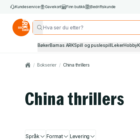
Kundeservice
Gavekort
Finn butikk
Bedriftskunde
Bøker
Barnas ARK
Spill og puslespill
Leker
Hobby
K
/
Bokserier
/
China thrillers
China thrillers
Språk
Format
Levering