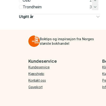
Oslo
1
Trondheim
3
Utgitt år
Boktips og inspirasjon fra Norges
største bokhandel
Bunnmeny
Kundeservice
B
Kundeservice
Kl
Kjøpshjelp
Kj
Kontakt oss
Pe
Gavekort
In