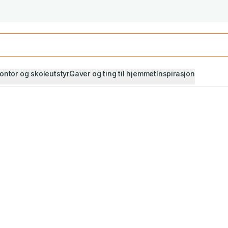
Studiestart! Alle* pensumbøker -20%
Se utvalget her
ontor og skoleutstyr
Gaver og ting til hjemmet
Inspirasjon