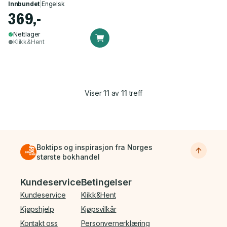
Innbundet
|
Engelsk
369,-
Nettlager
Klikk&Hent
Viser
11
av
11
treff
Boktips og inspirasjon fra Norges
største bokhandel
Bunnmeny
Kundeservice
Betingelser
Kundeservice
Klikk&Hent
Kjøpshjelp
Kjøpsvilkår
Kontakt oss
Personvernerklæring