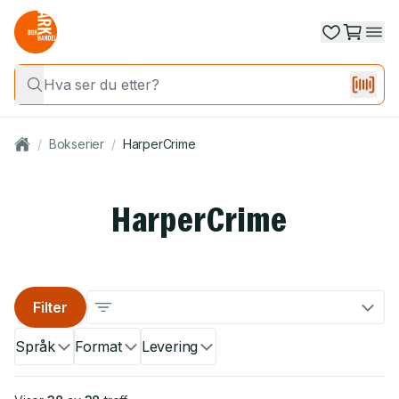
/
Bokserier
/
HarperCrime
HarperCrime
Filter
Språk
Format
Levering