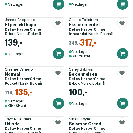
Nettlager
Nettlager
James Grippando
Catrine Tollström
Et perfekt kupp
Eksperimentet
Del av
HarperCrime
Del av
HarperCrime
E-bok
|
Norsk, Bokmål
Innbundet
|
Norsk, Bokmål
139,-
317,-
349,-
Nettlager
Nettlager
Klikk&Hent
Graeme Cameron
Carey Baldwin
Normal
Bekjennelsen
Del av
HarperCrime
Del av
HarperCrime
Pocket
|
Norsk, Bokmål
E-bok
|
Norsk, Bokmål
135,-
100,-
149,-
Nettlager
Nettlager
Klikk&Hent
Faye Kellerman
Simon Toyne
I blinde
Solomon Creed
Del av
HarperCrime
Del av
HarperCrime
E-bok
|
Norsk, Bokmål
E-bok
|
Norsk, Bokmål