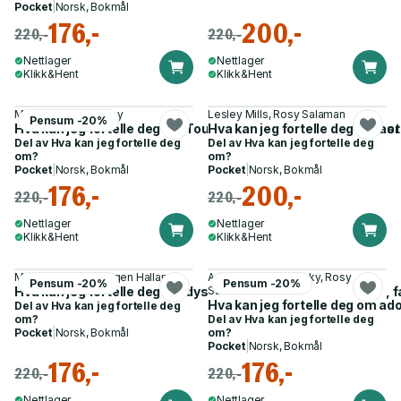
Pocket
|
Norsk, Bokmål
176,-
200,-
220,-
220,-
Nettlager
Nettlager
Klikk&Hent
Klikk&Hent
Mal Leicester, Apsley
Lesley Mills, Rosy Salaman
Pensum -20%
Hva kan jeg fortelle deg om Tourettes syndrom? - en guide for
Hva kan jeg fortelle deg om as
Del av
Hva kan jeg fortelle deg
Del av
Hva kan jeg fortelle deg
om?
om?
Pocket
|
Norsk, Bokmål
Pocket
|
Norsk, Bokmål
176,-
200,-
220,-
220,-
Nettlager
Nettlager
Klikk&Hent
Klikk&Hent
Maureen Boon, Imogen Hallam
Anne Braff Brodzinsky, Rosy
Pensum -20%
Pensum -20%
Hva kan jeg fortelle deg om dyspraksi? - en guide for venner, 
Salaman
Hva kan jeg fortelle deg om ad
Del av
Hva kan jeg fortelle deg
om?
Del av
Hva kan jeg fortelle deg
Pocket
|
Norsk, Bokmål
om?
Pocket
|
Norsk, Bokmål
176,-
176,-
220,-
220,-
Nettlager
Nettlager