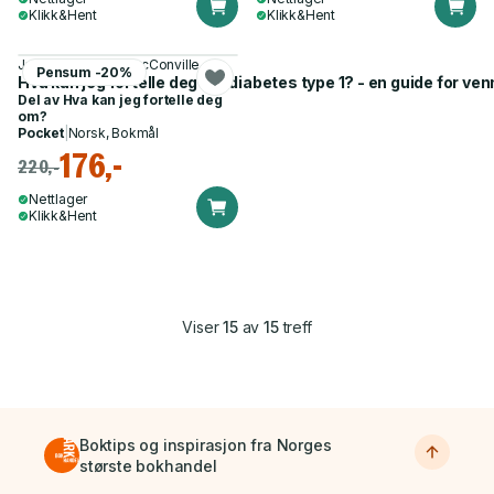
Klikk&Hent
Klikk&Hent
Julie Edge, Julia MacConville
Pensum -20%
Hva kan jeg fortelle deg om diabetes type 1? - en guide for ve
Del av
Hva kan jeg fortelle deg
om?
Pocket
|
Norsk, Bokmål
176,-
220,-
Nettlager
Klikk&Hent
Viser
15
av
15
treff
Boktips og inspirasjon fra Norges
største bokhandel