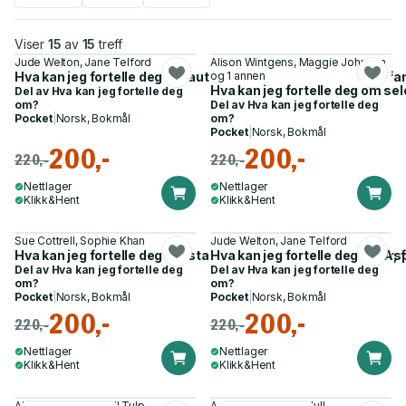
Viser
15
av
15
treff
Jude Welton, Jane Telford
Alison Wintgens, Maggie Johnson
Hva kan jeg fortelle deg om autisme? - en guide for venner, f
og 1 annen
Hva kan jeg fortelle deg om se
Del av
Hva kan jeg fortelle deg
om?
Del av
Hva kan jeg fortelle deg
Pocket
|
Norsk, Bokmål
om?
Pocket
|
Norsk, Bokmål
200,-
200,-
220,-
220,-
Nettlager
Nettlager
Klikk&Hent
Klikk&Hent
Sue Cottrell, Sophie Khan
Jude Welton, Jane Telford
Hva kan jeg fortelle deg om stamming? - en guide for venner, 
Hva kan jeg fortelle deg om As
Del av
Hva kan jeg fortelle deg
Del av
Hva kan jeg fortelle deg
om?
om?
Pocket
|
Norsk, Bokmål
Pocket
|
Norsk, Bokmål
200,-
200,-
220,-
220,-
Nettlager
Nettlager
Klikk&Hent
Klikk&Hent
Alan M. Hultquist, Bill Tulp
Amita Jassi, Sarah Hull