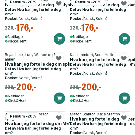
Pensum -20%
Pensum -20%
Hva kan jeg fortelle deg om dysleksi? - en guide for venner, f
Hva kan jeg fortelle deg om tva
Del av
Hva kan jeg fortelle deg
Del av
Hva kan jeg fortelle deg
om?
om?
Pocket
|
Norsk, Bokmål
Pocket
|
Norsk, Bokmål
176,-
176,-
220,-
220,-
Nettlager
Nettlager
Klikk&Hent
Klikk&Hent
Bryan Lask, Lucy Watson og 1
Kate Lambert, Scott Hellier
annen
Hva kan jeg fortelle deg om epi
Hva kan jeg fortelle deg om spiseforstyrrelser? - en guide for
Del av
Hva kan jeg fortelle deg
Del av
Hva kan jeg fortelle deg
om?
om?
Pocket
|
Norsk, Bokmål
Pocket
|
Norsk, Bokmål
200,-
200,-
220,-
220,-
Nettlager
Nettlager
Klikk&Hent
Klikk&Hent
Jacqueline Rayner, Jason
Marion Stanton, Katie Stanton
Pensum -20%
Lythgoe-Hay
Hva kan jeg fortelle deg om cer
Hva kan jeg fortelle deg om ME? - en guide for venner, familie
Del av
Hva kan jeg fortelle deg
Del av
Hva kan jeg fortelle deg
om?
om?
Pocket
|
Norsk, Bokmål