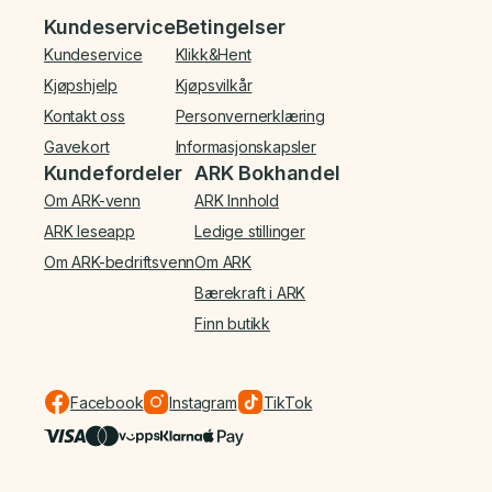
Bunnmeny
Kundeservice
Betingelser
Kundeservice
Klikk&Hent
Kjøpshjelp
Kjøpsvilkår
Kontakt oss
Personvernerklæring
Gavekort
Informasjonskapsler
Kundefordeler
ARK Bokhandel
Om ARK-venn
ARK Innhold
ARK leseapp
Ledige stillinger
Om ARK-bedriftsvenn
Om ARK
Bærekraft i ARK
Finn butikk
Facebook
Instagram
TikTok