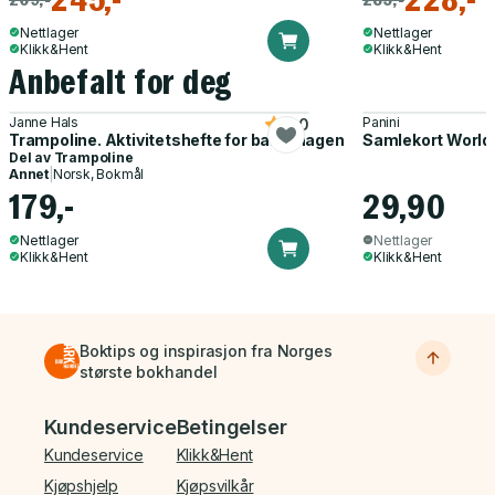
Nettlager
Nettlager
Klikk&Hent
Klikk&Hent
Anbefalt for deg
Janne Hals
Panini
5.0
Trampoline. Aktivitetshefte for barnehagen
Samlekort World
Del av
Trampoline
Annet
|
Norsk, Bokmål
179,-
29,90
Nettlager
Nettlager
Klikk&Hent
Klikk&Hent
Boktips og inspirasjon fra Norges
største bokhandel
Bunnmeny
Kundeservice
Betingelser
Kundeservice
Klikk&Hent
Kjøpshjelp
Kjøpsvilkår