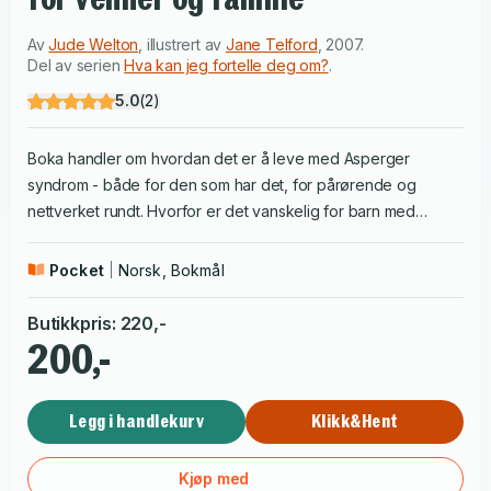
Av
Jude Welton
,
illustrert av
Jane Telford
,
2007
.
Del av serien
Hva kan jeg fortelle deg om?
.
5.0
(
2
)
Boka handler om hvordan det er å leve med Asperger
syndrom - både for den som har det, for pårørende og
nettverket rundt. Hvorfor er det vanskelig for barn med
Aspberger syndrom å utvikle vennskap? Og hvorfor kan det
være utfordrende for en med Aspberger syndrom å være
Pocket
Norsk, Bokmål
sammen med flere i en gruppe? Hvorfor skal du tenke over
hvordan du bruker billedlige uttrykk og ironiske
Butikkpris
:
220
,-
bemerkninger når du snakker med en som har Aspberger
200,-
syndrom? Disse er blant spørsmålene du får svar på i denne
boken. Boka er lett å lese og av høy faglig kvalitet. Den kan
Legg i handlekurv
Klikk&Hent
brukes som en fellesskapsbok for voksne og barn. Teksten
er enkel nok til at barn fra 7 til 15 år også kan lese den på
egen hånd. Alle som jobber med barn i ulike sammenhenger
Kjøp med