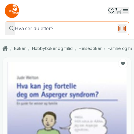
/
Bøker
/
Hobbybøker og fritid
/
Helsebøker
/
Familie og he