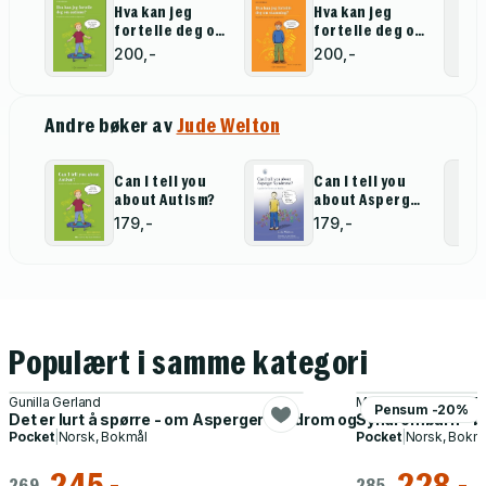
Hva kan jeg
Hva kan jeg
fortelle deg om
fortelle deg om
autisme?
stamming?
200,-
200,-
Andre bøker av
Jude Welton
Can I tell you
Can I tell you
about Autism?
about Asperger
Syndrome?
179,-
179,-
Populært i samme kategori
Gunilla Gerland
Martin L. Kutscher, 
Pensum -20%
Det er lurt å spørre - om Asperger syndrom og høytfungerende
Syndrombarn - ba
Pocket
|
Norsk, Bokmål
Pocket
|
Norsk, Bokm
245,-
228,-
269,-
285,-