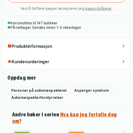
vil ha stor nytte av boka.
Ved å fullføre kjøpet aksepterer jeg
kjøpsvilkårene
.
Kan bestilles til 147 butikker
På nettlager. Sendes innen 1-3 virkedager
Produktinformasjon
Kundevurderinger
Oppdag mer
Personer på autismespekteret
Asperger syndrom
Autismespekterforstyrrelser
Andre bøker i serien
Hva kan jeg fortelle deg
om?