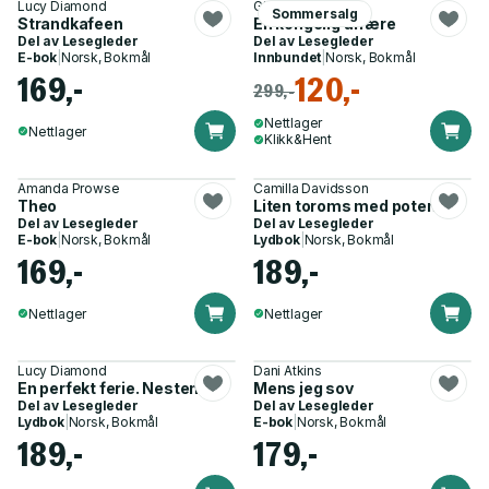
Lucy Diamond
Gill Paul
Sommersalg
Strandkafeen
En kongelig affære
Del av
Lesegleder
Del av
Lesegleder
E-bok
|
Norsk, Bokmål
Innbundet
|
Norsk, Bokmål
169,-
120,-
299,-
Nettlager
Nettlager
Klikk&Hent
Amanda Prowse
Camilla Davidsson
Theo
Liten toroms med potensial
Del av
Lesegleder
Del av
Lesegleder
E-bok
|
Norsk, Bokmål
Lydbok
|
Norsk, Bokmål
169,-
189,-
Nettlager
Nettlager
Lucy Diamond
Dani Atkins
En perfekt ferie. Nesten
Mens jeg sov
Del av
Lesegleder
Del av
Lesegleder
Lydbok
|
Norsk, Bokmål
E-bok
|
Norsk, Bokmål
189,-
179,-