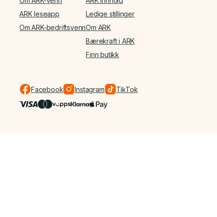
Om ARK-venn
ARK Innhold
ARK leseapp
Ledige stillinger
Om ARK-bedriftsvenn
Om ARK
Bærekraft i ARK
Finn butikk
Facebook
Instagram
TikTok