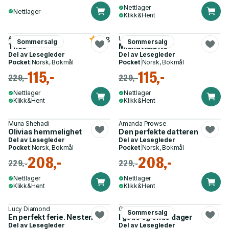
Nettlager
Nettlager
Klikk&Hent
Amanda Prowse
Lucy Diamond
4.8
Sommersalg
Sommersalg
Theo
Midnattsløfte
Del av
Lesegleder
Del av
Lesegleder
Pocket
|
Norsk, Bokmål
Pocket
|
Norsk, Bokmål
115,-
115,-
229,-
229,-
Nettlager
Nettlager
Klikk&Hent
Klikk&Hent
Muna Shehadi
Amanda Prowse
Olivias hemmelighet
Den perfekte datteren
Del av
Lesegleder
Del av
Lesegleder
Pocket
|
Norsk, Bokmål
Pocket
|
Norsk, Bokmål
208,-
208,-
229,-
229,-
Nettlager
Nettlager
Klikk&Hent
Klikk&Hent
Lucy Diamond
Gill Paul
Sommersalg
En perfekt ferie. Nesten
I gode og onde dager
Del av
Lesegleder
Del av
Lesegleder