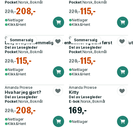
Pocket
|
Norsk, Bokmål
Pocket
|
Norsk, Bokmål
208,-
115,-
229,-
229,-
Nettlager
Nettlager
Klikk&Hent
Klikk&Hent
Gill Paul
Gill Paul
Sommersalg
Sommersalg
Lady Evelyns hemmelighet - en roman om oppdagelsen av T
Kvinner og barn først
Del av
Lesegleder
Del av
Lesegleder
Pocket
|
Norsk, Bokmål
Pocket
|
Norsk, Bokmål
115,-
115,-
229,-
229,-
Nettlager
Nettlager
Klikk&Hent
Klikk&Hent
Amanda Prowse
Amanda Prowse
Hva har jeg gjort?
Kitty
Del av
Lesegleder
Del av
Lesegleder
Pocket
|
Norsk, Bokmål
E-bok
|
Norsk, Bokmål
208,-
169,-
229,-
Nettlager
Nettlager
Klikk&Hent