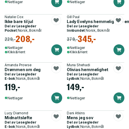
Nettlager
Nettlager
Natalie Cox
Gill Paul
Ikke bare til jul
Lady Evelyns hemmelighet - 
Del av
Lesegleder
Del av
Lesegleder
Pocket
|
Norsk, Bokmål
Innbundet
|
Norsk, Bokmål
208,-
345,-
229,-
379,-
Nettlager
Nettlager
Klikk&Hent
Klikk&Hent
Amanda Prowse
Muna Shehadi
Drømmen om deg
Olivias hemmelighet
Del av
Lesegleder
Del av
Lesegleder
E-bok
|
Norsk, Bokmål
Lydbok
|
Norsk, Bokmål
119,-
149,-
Nettlager
Nettlager
Lucy Diamond
Dani Atkins
Midnattsløfte
Mens jeg sov
Del av
Lesegleder
Del av
Lesegleder
E-bok
|
Norsk, Bokmål
Lydbok
|
Norsk, Bokmål