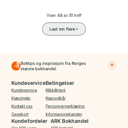
Viser
48
av
51
treff
Last inn flere
Boktips og inspirasjon fra Norges
største bokhandel
Bunnmeny
Kundeservice
Betingelser
Kundeservice
Klikk&Hent
Kjøpshjelp
Kjøpsvilkår
Kontakt oss
Personvernerklæring
Gavekort
Informasjonskapsler
Kundefordeler
ARK Bokhandel