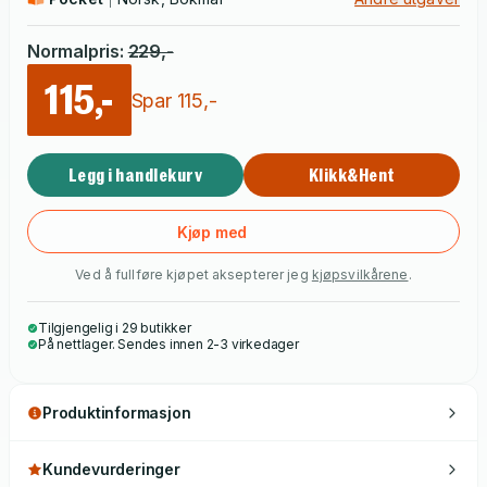
får hun kjennskap til en hemmelig sammenheng mellom Wallis
og Diana. En sannhet bak skandalen som skaket verden.
Normalpris
:
229
,-
115,-
Spar
115
,-
Legg i handlekurv
Klikk&Hent
Kjøp med
Ved å fullføre kjøpet aksepterer jeg
kjøpsvilkårene
.
Tilgjengelig i 29 butikker
På nettlager. Sendes innen 2-3 virkedager
Produktinformasjon
Kundevurderinger