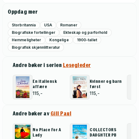
Oppdag mer
Storbritannia
USA
Romaner
Biografiske fortellinger
Ekteskap og parforhold
Hemmeligheter
Kongelige
1900-tallet
Biografisk skjønnlitteratur
Andre bøker i serien
Lesegleder
En italiensk
Kvinner og barn
affære
først
115,-
115,-
Andre bøker av
Gill Paul
No Place For A
COLLECTORS
Lady
DAUGHTER PB