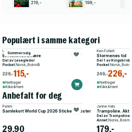
219,-
199,-
Populært i samme kategori
Lucy Diamond
Ken Follett
Sommersalg
En italiensk affære
Stormenes tid
Del av
Lesegleder
Del 1 av
Kingsbridg
Pocket
|
Norsk, Bokmål
Pocket
|
Norsk, Bokm
115,-
226,-
229,-
249,-
Nettlager
Nettlager
Klikk&Hent
Klikk&Hent
Anbefalt for deg
Panini
Janne Hals
Samlekort World Cup 2026 Sticker Booster
Trampoline. Akti
Del av
Trampoline
Annet
|
Norsk, Bokmå
29,90
179,-