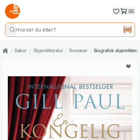
/
Bøker
/
Skjønnlitteratur
/
Romaner
/
Biografisk skjønnlittera