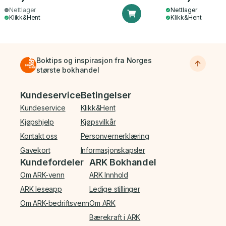
Nettlager
Nettlager
Klikk&Hent
Klikk&Hent
Boktips og inspirasjon fra Norges
største bokhandel
Bunnmeny
Kundeservice
Betingelser
Kundeservice
Klikk&Hent
Kjøpshjelp
Kjøpsvilkår
Kontakt oss
Personvernerklæring
Gavekort
Informasjonskapsler
Kundefordeler
ARK Bokhandel
Om ARK-venn
ARK Innhold
ARK leseapp
Ledige stillinger
Om ARK-bedriftsvenn
Om ARK
Bærekraft i ARK