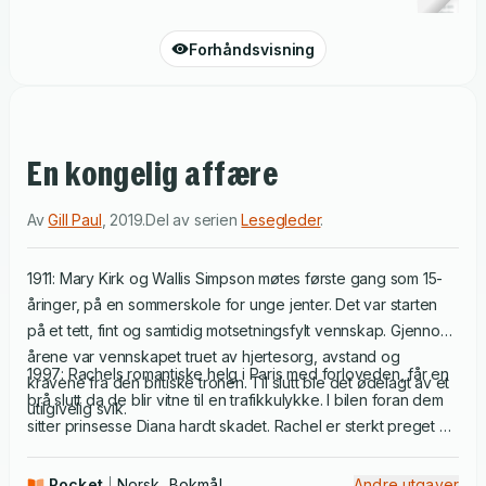
Forhåndsvisning
En kongelig affære
Av
Gill Paul
,
2019
.
Del av serien
Lesegleder
.
1911: Mary Kirk og Wallis Simpson møtes første gang som 15-
åringer, på en sommerskole for unge jenter. Det var starten
på et tett, fint og samtidig motsetningsfylt vennskap. Gjennom
årene var vennskapet truet av hjertesorg, avstand og
1997: Rachels romantiske helg i Paris med forloveden, får en
kravene fra den britiske tronen. Til slutt ble det ødelagt av et
brå slutt da de blir vitne til en trafikkulykke. I bilen foran dem
utilgivelig svik.
sitter prinsesse Diana hardt skadet. Rachel er sterkt preget av
hendelsen. Så oppdager hun at prinsessen hadde besøkt
Wallis Simpsons hjem i Paris bare timer før ulykken. Etter hvert
Pocket
Norsk, Bokmål
Andre utgaver