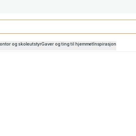
Studiestart! Alle* pensumbøker -20%
Se utvalget her
ontor og skoleutstyr
Gaver og ting til hjemmet
Inspirasjon