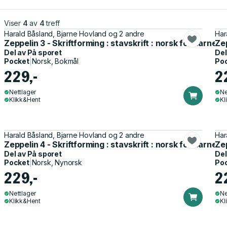
Viser
4
av
4
treff
Harald Båsland, Bjarne Hovland og 2 andre
Har
Zeppelin 3 - Skriftforming : stavskrift : norsk for barnetr
Zep
Del av
På sporet
Del
Pocket
|
Norsk, Bokmål
Po
229,-
2
Nettlager
Ne
Klikk&Hent
Kl
Harald Båsland, Bjarne Hovland og 2 andre
Har
Zeppelin 4 - Skriftforming : stavskrift : norsk for barnetr
Zep
Del av
På sporet
Del
Pocket
|
Norsk, Nynorsk
Po
229,-
2
Nettlager
Ne
Klikk&Hent
Kl