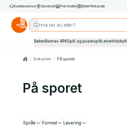
Kundeservice
Gavekort
Finn butikk
Bedriftskunde
Bøker
Barnas ARK
Spill og puslespill
Leker
Hobby
K
/
Bokserier
/
På sporet
På sporet
Språk
Format
Levering