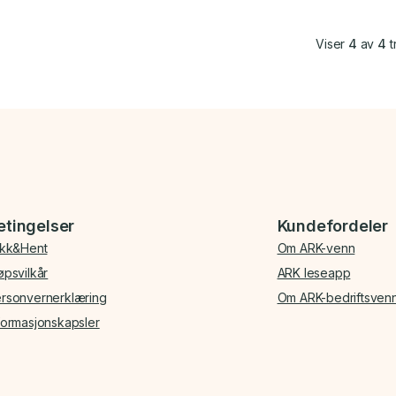
Viser
4
av
4
t
etingelser
Kundefordeler
ikk&Hent
Om ARK-venn
øpsvilkår
ARK leseapp
rsonvernerklæring
Om ARK-bedriftsven
formasjonskapsler