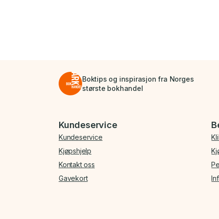
Boktips og inspirasjon fra Norges
største bokhandel
Bunnmeny
Kundeservice
B
Kundeservice
Kl
Kjøpshjelp
Kj
Kontakt oss
Pe
Gavekort
In