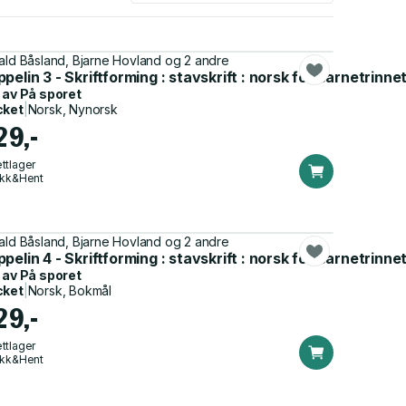
ald Båsland, Bjarne Hovland og 2 andre
innet
pelin 3 - Skriftforming : stavskrift : norsk for barnetrinne
 av
På sporet
cket
|
Norsk, Nynorsk
29,-
ttlager
ikk&Hent
ald Båsland, Bjarne Hovland og 2 andre
innet
pelin 4 - Skriftforming : stavskrift : norsk for barnetrinne
 av
På sporet
cket
|
Norsk, Bokmål
29,-
ttlager
ikk&Hent