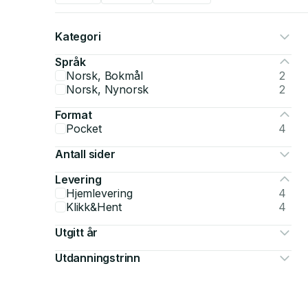
Kategori
Språk
Norsk, Bokmål
2
Norsk, Nynorsk
2
Format
Pocket
4
Antall sider
Levering
Hjemlevering
4
Klikk&Hent
4
Utgitt år
Utdanningstrinn