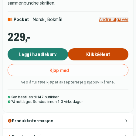
sammenbundne skriften.
Pocket
Norsk, Bokmål
Andre utgaver
229,-
Legg i handlekurv
Klikk&Hent
Kjøp med
Ved å fullføre kjøpet aksepterer jeg
kjøpsvilkårene
.
Kan bestilles til 147 butikker
På nettlager. Sendes innen 1-3 virkedager
Produktinformasjon