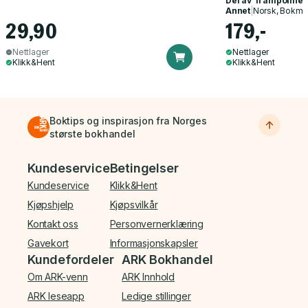
Del av
Trampoline
Annet
|
Norsk, Bokmå
29,90
179,-
Nettlager
Nettlager
Klikk&Hent
Klikk&Hent
Boktips og inspirasjon fra Norges
største bokhandel
Bunnmeny
Kundeservice
Betingelser
Kundeservice
Klikk&Hent
Kjøpshjelp
Kjøpsvilkår
Kontakt oss
Personvernerklæring
Gavekort
Informasjonskapsler
Kundefordeler
ARK Bokhandel
Om ARK-venn
ARK Innhold
ARK leseapp
Ledige stillinger