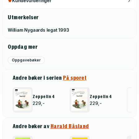
Kundevurderinger
Utmerkelser
William Nygaards legat
1993
Oppdag mer
Oppgavebøker
Andre bøker i serien
På sporet
Zeppelin 4
Zeppelin 4
All
229,-
229,-
Andre bøker av
Harald Båsland