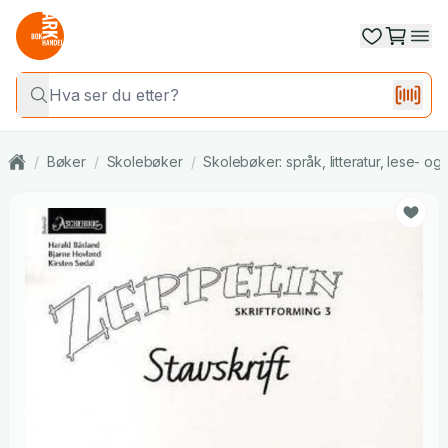
/
Bøker
/
Skolebøker
/
Skolebøker: språk, litteratur, lese- o