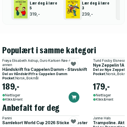
Lær deg å lære
Lær deg å lære
5
3
319,-
239,-
Populært i samme kategori
Frøya Elisabeth Astrup, Guro Karlsen Røe og 1
Turid Fosby Elsness,
annen
Nye Zeppelin 1A -
Håndskrift fra Cappelen Damm - Stavskrift
Del av
Nye Zeppeli
Del av
Håndskrift fra Cappelen Damm
Pocket
|
Norsk, Bokm
Pocket
|
Norsk, Bokmål
189,-
179,-
Nettlager
Nettlager
Klikk&Hent
Klikk&Hent
Anbefalt for deg
Panini
Janne Hals
Samlekort World Cup 2026 Sticker Booster
Trampoline. Akti