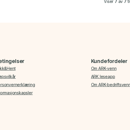
Viser
7
av
7
tr
etingelser
Kundefordeler
ikk&Hent
Om ARK-venn
øpsvilkår
ARK leseapp
rsonvernerklæring
Om ARK-bedriftsven
formasjonskapsler