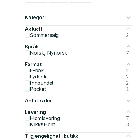
Kategori
Aktuelt
Sommersalg
2
Språk
Norsk, Nynorsk
7
Format
E-bok
2
Lydbok
2
Innbundet
2
Pocket
1
Antall sider
Levering
Hjemlevering
7
Klikk&Hent
3
Tilgjengelighet i butikk