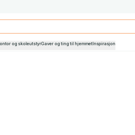
Studiestart! Alle* pensumbøker -20%
Se utvalget her
ontor og skoleutstyr
Gaver og ting til hjemmet
Inspirasjon