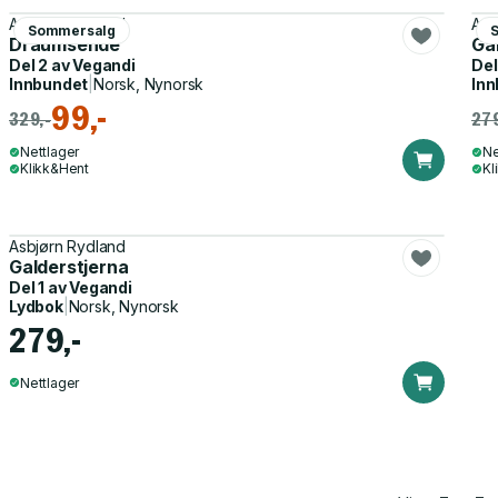
Asbjørn Rydland
Asb
Sommersalg
Draumsende
Ga
Del 2 av
Vegandi
Del
Innbundet
|
Norsk, Nynorsk
Inn
99,-
329,-
279
Nettlager
Ne
Klikk&Hent
Kl
Asbjørn Rydland
Galderstjerna
Del 1 av
Vegandi
Lydbok
|
Norsk, Nynorsk
279,-
Nettlager