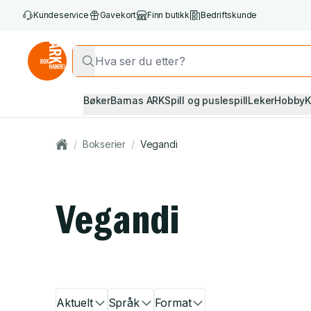
Kundeservice
Gavekort
Finn butikk
Bedriftskunde
Bøker
Barnas ARK
Spill og puslespill
Leker
Hobby
K
/
Bokserier
/
Vegandi
Vegandi
Aktuelt
Språk
Format