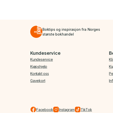
Boktips og inspirasjon fra Norges
største bokhandel
Bunnmeny
Kundeservice
B
Kundeservice
Kl
Kjøpshjelp
Kj
Kontakt oss
Pe
Gavekort
In
Facebook
Instagram
TikTok