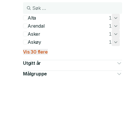
Alta
1
Arendal
1
Asker
1
Askøy
1
Vis 30 flere
Utgitt år
Målgruppe