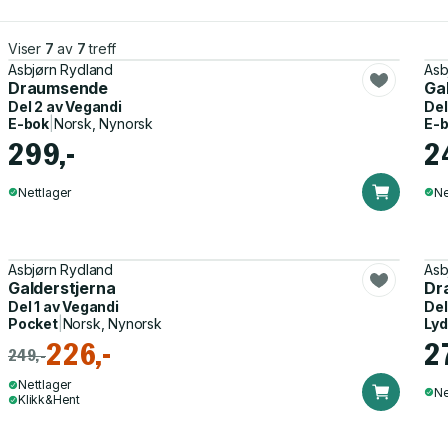
Viser
7
av
7
treff
Asbjørn Rydland
Asb
Draumsende
Ga
Del 2 av
Vegandi
Del
E-bok
|
Norsk, Nynorsk
E-
299,-
2
Nettlager
Ne
Asbjørn Rydland
Asb
Galderstjerna
Dr
Del 1 av
Vegandi
Del
Pocket
|
Norsk, Nynorsk
Ly
226,-
2
249,-
Nettlager
Ne
Klikk&Hent