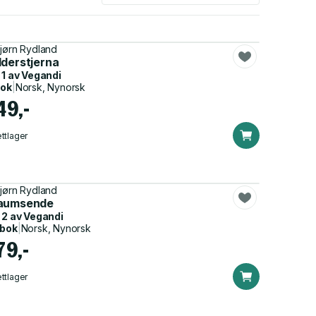
jørn Rydland
lderstjerna
 1 av
Vegandi
bok
|
Norsk, Nynorsk
49,-
ttlager
jørn Rydland
aumsende
 2 av
Vegandi
dbok
|
Norsk, Nynorsk
79,-
ttlager