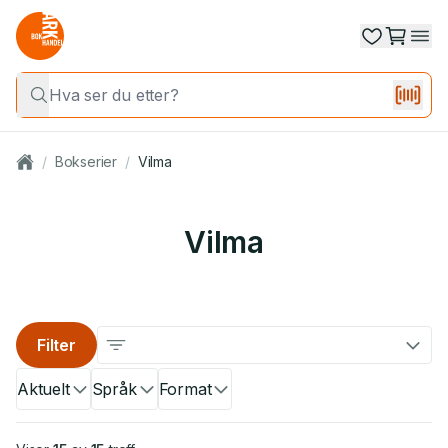
/
Bokserier
/
Vilma
Vilma
Filter
Aktuelt
Språk
Format