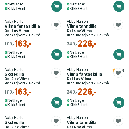
Nettlager
Nettlager
Klikk&Hent
Klikk&Hent
Abby Hanlon
Abby Hanlon
Vilma fantasidilla
Vilma tanndilla
Del 1 av
Vilma
Del 4 av
Vilma
Pocket
|
Norsk, Bokmål
Innbundet
|
Norsk, Bokmål
163,-
226,-
179,-
249,-
Nettlager
Nettlager
Klikk&Hent
Klikk&Hent
Abby Hanlon
Abby Hanlon
4.8
Skoledilla
Vilma fantasidilla
Del 2 av
Vilma
Del 1 av
Vilma
Pocket
|
Norsk, Bokmål
Innbundet
|
Norsk, Bokmål
163,-
226,-
179,-
249,-
Nettlager
Nettlager
Klikk&Hent
Klikk&Hent
Abby Hanlon
Abby Hanlon
Skoledilla
Vilma tanndilla
Del 2 av
Vilma
Del 4 av
Vilma