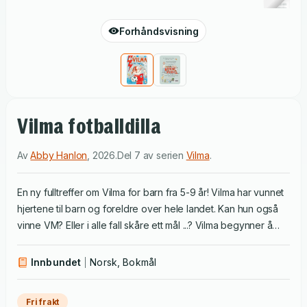
Forhåndsvisning
Vilma fotballdilla
Av
Abby Hanlon
,
2026
.
Del 7 av serien
Vilma
.
En ny fulltreffer om Vilma for barn fra 5-9 år! Vilma har vunnet
hjertene til barn og foreldre over hele landet. Kan hun også
vinne VM? Eller i alle fall skåre ett mål ...? Vilma begynner å
spille fotball, og er klar for å score en milliard mål. Alt går ikke
helt etter planen .... Men Vilma gir seg ikke uten kamp! En
Innbundet
Norsk, Bokmål
sikker favoritt på sengekanten, eller en bok ferske lesere
kan kose seg med på egen hånd. Lett å lese og med
Fri frakt