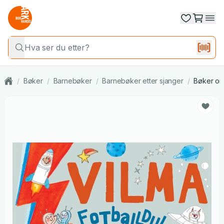
/
Bøker
/
Barnebøker
/
Barnebøker etter sjanger
/
Bøker om 