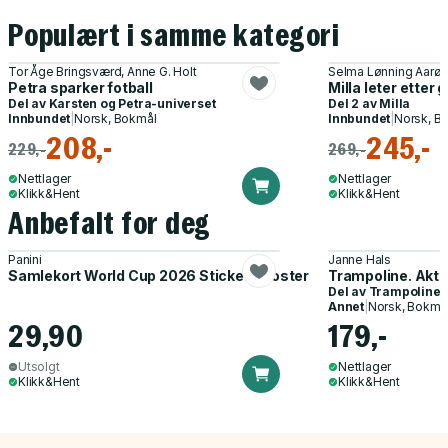
Populært i samme kategori
Tor Åge Bringsværd, Anne G. Holt
Selma Lønning Aarø, T
Petra sparker fotball
Milla leter etter g
Del av
Karsten og Petra-universet
Del 2 av
Milla
Innbundet
|
Norsk, Bokmål
Innbundet
|
Norsk, B
208,-
245,-
229,-
269,-
Nettlager
Nettlager
Klikk&Hent
Klikk&Hent
Anbefalt for deg
Panini
Janne Hals
Samlekort World Cup 2026 Sticker Booster
Trampoline. Akti
Del av
Trampoline
Annet
|
Norsk, Bokmå
29,90
179,-
Utsolgt
Nettlager
Klikk&Hent
Klikk&Hent