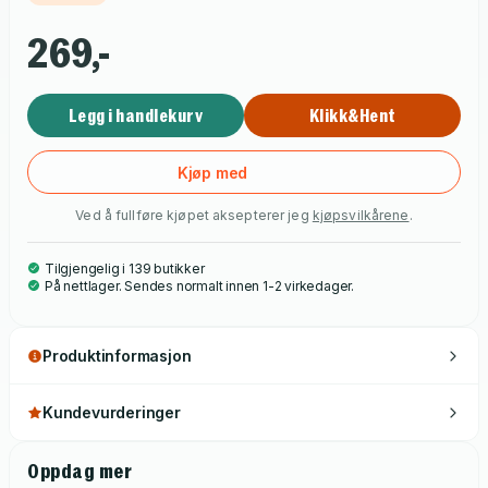
illustrasjoner på hver side.
269,-
Legg i handlekurv
Klikk&Hent
Kjøp med
Ved å fullføre kjøpet aksepterer jeg
kjøpsvilkårene
.
Tilgjengelig i 139 butikker
På nettlager. Sendes normalt innen 1-2 virkedager.
Produktinformasjon
Kundevurderinger
Oppdag mer