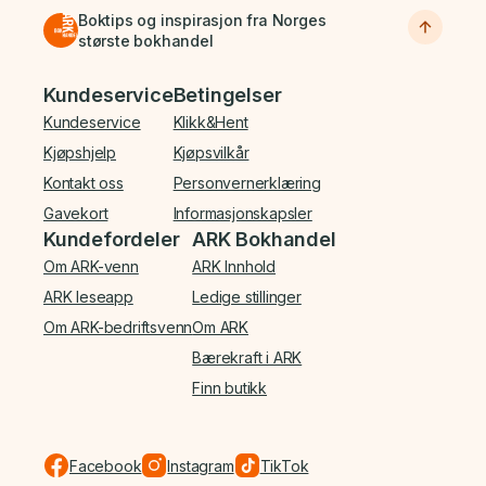
Boktips og inspirasjon fra Norges
største bokhandel
Bunnmeny
Kundeservice
Betingelser
Kundeservice
Klikk&Hent
Kjøpshjelp
Kjøpsvilkår
Kontakt oss
Personvernerklæring
Gavekort
Informasjonskapsler
Kundefordeler
ARK Bokhandel
Om ARK-venn
ARK Innhold
ARK leseapp
Ledige stillinger
Om ARK-bedriftsvenn
Om ARK
Bærekraft i ARK
Finn butikk
Facebook
Instagram
TikTok