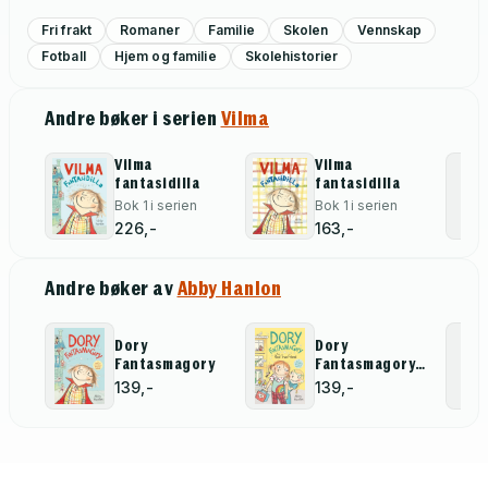
Fri frakt
Romaner
Familie
Skolen
Vennskap
Fotball
Hjem og familie
Skolehistorier
Andre bøker i serien
Vilma
Vilma
Vilma
fantasidilla
fantasidilla
Bok 1 i serien
Bok 1 i serien
226,-
163,-
Andre bøker av
Abby Hanlon
Dory
Dory
Fantasmagory
Fantasmagory:
The Real True
139,-
139,-
Friend