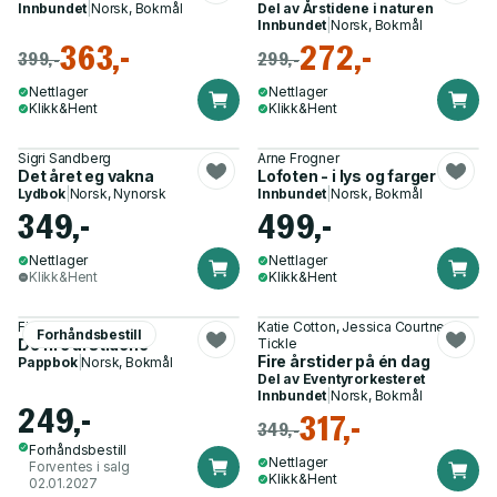
Innbundet
|
Norsk, Bokmål
Del av
Årstidene i naturen
Innbundet
|
Norsk, Bokmål
363,-
272,-
399,-
299,-
Nettlager
Nettlager
Klikk&Hent
Klikk&Hent
Sigri Sandberg
Arne Frogner
Det året eg vakna
Lofoten - i lys og farger
Lydbok
|
Norsk, Nynorsk
Innbundet
|
Norsk, Bokmål
349,-
499,-
Nettlager
Nettlager
Klikk&Hent
Klikk&Hent
Fiona Watt
Katie Cotton, Jessica Courtney-
Forhåndsbestill
De fire årstidene
Tickle
Fire årstider på én dag
Pappbok
|
Norsk, Bokmål
Del av
Eventyrorkesteret
Innbundet
|
Norsk, Bokmål
249,-
317,-
349,-
Forhåndsbestill
Nettlager
Forventes i salg
Klikk&Hent
02.01.2027