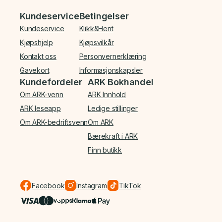
Bunnmeny
Kundeservice
Betingelser
Kundeservice
Klikk&Hent
Kjøpshjelp
Kjøpsvilkår
Kontakt oss
Personvernerklæring
Gavekort
Informasjonskapsler
Kundefordeler
ARK Bokhandel
Om ARK-venn
ARK Innhold
ARK leseapp
Ledige stillinger
Om ARK-bedriftsvenn
Om ARK
Bærekraft i ARK
Finn butikk
Facebook
Instagram
TikTok