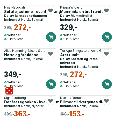
Nina Haugdahl
Filippa Widlund
Sol ute, sol inne - eventyr, sanger og barnerim året rundt
Mummidalen året rundt
Del av
Barnas skattkammer
Del av
Mummitrollet
Innbundet
|
Norsk, Bokmål
Innbundet
|
Norsk, Bokmål
272,-
329,-
299,-
Nettlager
Nettlager
Klikk&Hent
Klikk&Hent
Alice Hemming, Nicola Slater
Tor Åge Bringsværd, Anne G. Holt
Nøtte og årstidene
Året rundt
Innbundet
|
Norsk, Bokmål
Del av
Karsten og Petra-
universet
Innbundet
|
Norsk, Bokmål
349,-
272,-
299,-
Nettlager
Nettlager
Klikk&Hent
Klikk&Hent
Sigri Sandberg
Daniela Drescher
Det året eg vakna - kva skjer med naturen – og oss?
Bli med til dvergenes rike
Innbundet
|
Norsk, Nynorsk
Innbundet
|
Norsk, Bokmål
363,-
153,-
399,-
168,-