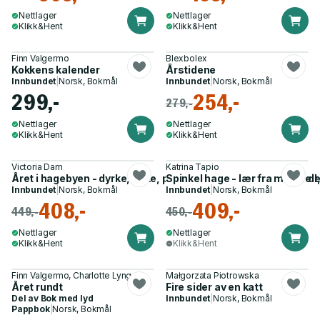
Nettlager
Nettlager
Klikk&Hent
Klikk&Hent
Finn Valgermo
Blexbolex
Kokkens kalender
Årstidene
Innbundet
|
Norsk, Bokmål
Innbundet
|
Norsk, Bokmål
299,-
254,-
279,-
Nettlager
Nettlager
Klikk&Hent
Klikk&Hent
Victoria Dam
Katrina Tapio
Året i hagebyen - dyrke, bake, pynte og lage mat til alle årstide
Spinkel hage - lær fra mine feil,
Innbundet
|
Norsk, Bokmål
Innbundet
|
Norsk, Bokmål
408,-
409,-
449,-
450,-
Nettlager
Nettlager
Klikk&Hent
Klikk&Hent
Finn Valgermo, Charlotte Lyng
Małgorzata Piotrowska
Året rundt
Fire sider av en katt
Del av
Bok med lyd
Innbundet
|
Norsk, Bokmål
Pappbok
|
Norsk, Bokmål