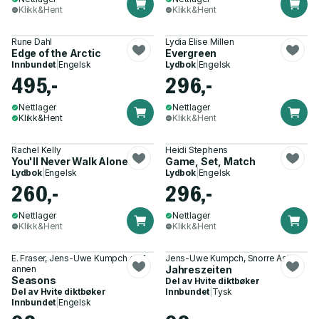
Klikk&Hent
Klikk&Hent
Rune Dahl
Lydia Elise Millen
Edge of the Arctic
Evergreen
Innbundet
|
Engelsk
Lydbok
|
Engelsk
495,-
296,-
Nettlager
Nettlager
Klikk&Hent
Klikk&Hent
Rachel Kelly
Heidi Stephens
You'll Never Walk Alone
Game, Set, Match
Lydbok
|
Engelsk
Lydbok
|
Engelsk
260,-
296,-
Nettlager
Nettlager
Klikk&Hent
Klikk&Hent
E. Fraser, Jens-Uwe Kumpch og 1
Jens-Uwe Kumpch, Snorre Aske
annen
Jahreszeiten
Seasons
Del av
Hvite diktbøker
Del av
Hvite diktbøker
Innbundet
|
Tysk
Innbundet
|
Engelsk