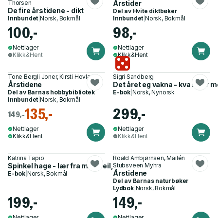
Thorsen
Årstider
De fire årstidene - dikt
Del av
Hvite diktbøker
Innbundet
|
Norsk, Bokmål
Innbundet
|
Norsk, Bokmål
100,-
98,-
Nettlager
Nettlager
Klikk&Hent
Klikk&Hent
Tone Bergli Joner, Kirsti Hovland
Sigri Sandberg
Årstidene
Det året eg vakna - kva skjer 
Del av
Barnas hobbybibliotek
E-bok
|
Norsk, Nynorsk
Innbundet
|
Norsk, Bokmål
135,-
299,-
149,-
Nettlager
Nettlager
Klikk&Hent
Klikk&Hent
Katrina Tapio
Roald Ambjørnsen, Mailén
Spinkel hage - lær fra mine feil, og tør å gjøre dine egne!
Stubsveen Myhra
Årstidene
E-bok
|
Norsk, Bokmål
Del av
Barnas naturbøker
Lydbok
|
Norsk, Bokmål
199,-
149,-
Nettlager
Nettlager