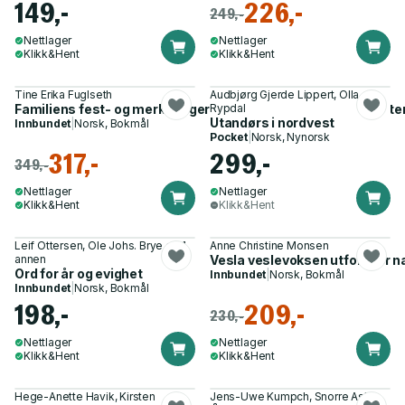
149,-
226,-
249,-
Nettlager
Nettlager
Klikk&Hent
Klikk&Hent
Tine Erika Fuglseth
Audbjørg Gjerde Lippert, Olla
Familiens fest- og merkedager - aktiviteter, tradisjoner, myter
Rypdal
Utandørs i nordvest
Innbundet
|
Norsk, Bokmål
Pocket
|
Norsk, Nynorsk
317,-
299,-
349,-
Nettlager
Nettlager
Klikk&Hent
Klikk&Hent
Leif Ottersen, Ole Johs. Brye og 1
Anne Christine Monsen
annen
Vesla veslevoksen utforsker n
Ord for år og evighet
Innbundet
|
Norsk, Bokmål
Innbundet
|
Norsk, Bokmål
198,-
209,-
230,-
Nettlager
Nettlager
Klikk&Hent
Klikk&Hent
Hege-Anette Havik, Kirsten
Jens-Uwe Kumpch, Snorre Aske