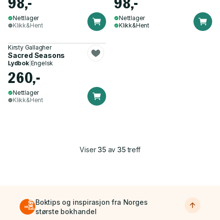
98,-
98,-
Nettlager
Nettlager
Klikk&Hent
Klikk&Hent
Kirsty Gallagher
Sacred Seasons
Lydbok
|
Engelsk
260,-
Nettlager
Klikk&Hent
Viser
35
av
35
treff
Boktips og inspirasjon fra Norges
største bokhandel