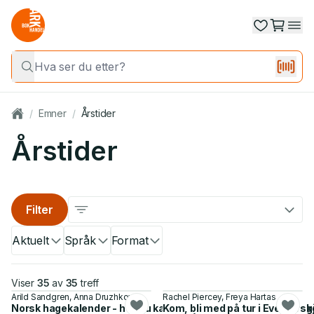
/
Emner
/
Årstider
Årstider
Filter
Aktuelt
Språk
Format
Viser
35
av
35
treff
Arild Sandgren, Anna Druzhkova
Rachel Piercey, Freya Hartas
Norsk hagekalender - hva du kan gjøre i hagen, og når du bør g
Kom, bli med på tur i Eventyrs