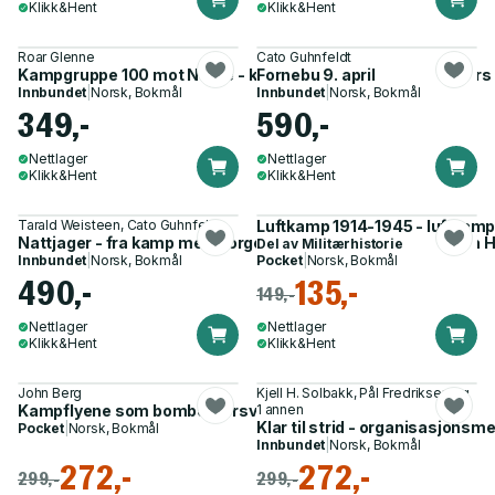
Klikk&Hent
Klikk&Hent
Roar Glenne
Cato Guhnfeldt
Kampgruppe 100 mot Norge - kommandør Artur von Casimirs
Fornebu 9. april
Innbundet
|
Norsk, Bokmål
Innbundet
|
Norsk, Bokmål
349,-
590,-
Nettlager
Nettlager
Klikk&Hent
Klikk&Hent
Tarald Weisteen, Cato Guhnfeldt
Luftkamp 1914-1945 - luftkamp
Nattjager - fra kamp med Norges første pansertog til jakt på 
Del av
Militærhistorie
Innbundet
|
Norsk, Bokmål
Pocket
|
Norsk, Bokmål
490,-
135,-
149,-
Nettlager
Nettlager
Klikk&Hent
Klikk&Hent
John Berg
Kjell H. Solbakk, Pål Fredriksen og
Kampflyene som bomber forsvarsevnen
1 annen
Klar til strid - organisasjonsm
Pocket
|
Norsk, Bokmål
Innbundet
|
Norsk, Bokmål
272,-
272,-
299,-
299,-