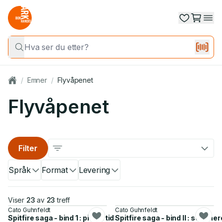
/
Emner
/
Flyvåpenet
Flyvåpenet
Filter
Språk
Format
Levering
Viser
23
av
23
treff
Cato Guhnfeldt
Cato Guhnfeldt
Spitfire saga - bind 1 : pionértid
Spitfire saga - bind II : somm