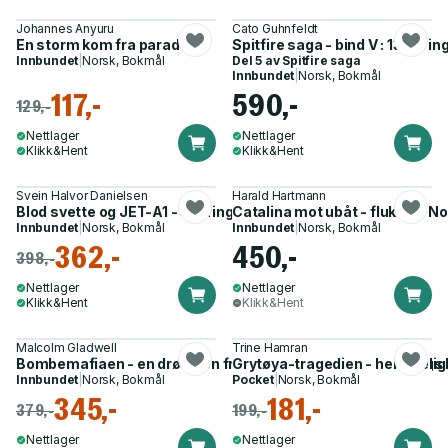
Johannes Anyuru
Cato Guhnfeldt
En storm kom fra paradiset
Spitfire saga - bind V : 132 Wi
Innbundet
|
Norsk, Bokmål
Del 5 av
Spitfire saga
Innbundet
|
Norsk, Bokmål
117,-
590,-
129,-
Nettlager
Nettlager
Klikk&Hent
Klikk&Hent
Svein Halvor Danielsen
Harald Hartmann
Blod svette og JET-A1 - the finger of God
Catalina mot ubåt - flukt fra No
Innbundet
|
Norsk, Bokmål
Innbundet
|
Norsk, Bokmål
362,-
450,-
398,-
Nettlager
Nettlager
Klikk&Hent
Klikk&Hent
Malcolm Gladwell
Trine Hamran
Bombemafiaen - en drøm, en fristelse og andre verdenskrigs 
Grytøya-tragedien - hemmeligho
Innbundet
|
Norsk, Bokmål
Pocket
|
Norsk, Bokmål
345,-
181,-
379,-
199,-
Nettlager
Nettlager