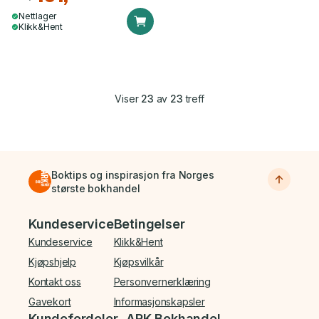
Nettlager
Klikk&Hent
Viser
23
av
23
treff
Boktips og inspirasjon fra Norges
største bokhandel
Bunnmeny
Kundeservice
Betingelser
Kundeservice
Klikk&Hent
Kjøpshjelp
Kjøpsvilkår
Kontakt oss
Personvernerklæring
Gavekort
Informasjonskapsler
Kundefordeler
ARK Bokhandel