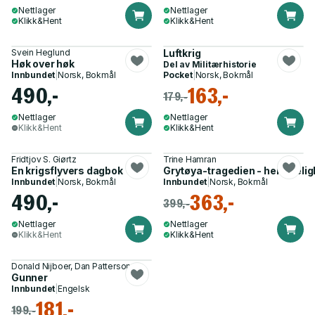
Nettlager
Nettlager
Klikk&Hent
Klikk&Hent
Svein Heglund
Luftkrig
Høk over høk
Del av
Militærhistorie
Innbundet
|
Norsk, Bokmål
Pocket
|
Norsk, Bokmål
490,-
163,-
179,-
Nettlager
Nettlager
Klikk&Hent
Klikk&Hent
Fridtjov S. Giørtz
Trine Hamran
En krigsflyvers dagbok
Grytøya-tragedien - hemmeligho
Innbundet
|
Norsk, Bokmål
Innbundet
|
Norsk, Bokmål
490,-
363,-
399,-
Nettlager
Nettlager
Klikk&Hent
Klikk&Hent
Donald Nijboer, Dan Patterson
Gunner
Innbundet
|
Engelsk
181,-
199,-