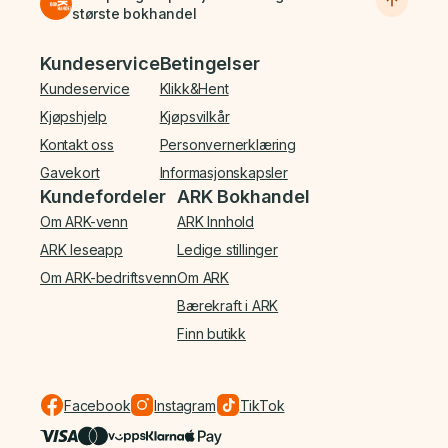
største bokhandel
Bunnmeny
Kundeservice
Betingelser
Kundeservice
Klikk&Hent
Kjøpshjelp
Kjøpsvilkår
Kontakt oss
Personvernerklæring
Gavekort
Informasjonskapsler
Kundefordeler
ARK Bokhandel
Om ARK-venn
ARK Innhold
ARK leseapp
Ledige stillinger
Om ARK-bedriftsvenn
Om ARK
Bærekraft i ARK
Finn butikk
Facebook
Instagram
TikTok