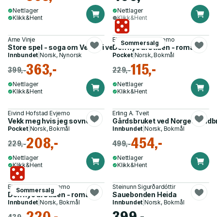
Nettlager
Nettlager
Klikk&Hent
Klikk&Hent
Arne Vinje
Eivind Hofstad Evjemo
Sommersalg
Store spel - soga om Vesås i verda
Den nye årstiden - roman
Innbundet
|
Norsk, Nynorsk
Pocket
|
Norsk, Bokmål
363,-
115,-
399,-
229,-
Nettlager
Nettlager
Klikk&Hent
Klikk&Hent
Eivind Hofstad Evjemo
Erling A. Tveit
Vekk meg hvis jeg sovner
Gårdsbruket ved Norges landbr
Pocket
|
Norsk, Bokmål
Innbundet
|
Norsk, Bokmål
208,-
454,-
229,-
499,-
Nettlager
Nettlager
Klikk&Hent
Klikk&Hent
Eivind Hofstad Evjemo
Steinunn Sigurðardóttir
Sommersalg
Den nye årstiden - roman
Sauebonden Heida
Innbundet
|
Norsk, Bokmål
Innbundet
|
Norsk, Bokmål
220,-
399,-
439,-