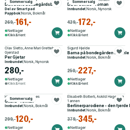
Sommersalg
Sommersalg
Den store bondegårdsboka
Du er bonde - roman
Del av
Smart pad
Innbundet
|
Norsk, Nynorsk
Pappbok
|
Norsk, Bokmål
161,-
172,-
269,-
429,-
Nettlager
Nettlager
Klikk&Hent
Klikk&Hent
Olav Sletto, Anne Mari Gretteberg
Sigurd Hjelde
Gjerstad
Barna på bondegården i gamle d
Per Gjetar
Innbundet
|
Norsk, Bokmål
Innbundet
|
Norsk, Nynorsk
280,-
227,-
250,-
Nettlager
Nettlager
Klikk&Hent
Klikk&Hent
Hilde Susan Jægtnes
Elisabeth Botterli, Askild Hagen og
Sommersalg
Gildra - roman
1 annen
Berlinerparodiene - den fjerde
Innbundet
|
Norsk, Bokmål
Innbundet
|
Norsk, Bokmål
120,-
345,-
299,-
379,-
Nettlager
Nettlager