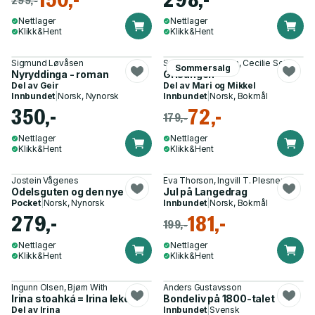
Nettlager
Nettlager
Klikk&Hent
Klikk&Hent
Sigmund Løvåsen
Susanne Agerholm, Cecilie Seim
Sommersalg
Nyryddinga - roman
Grisungen
Del av
Geir
Del av
Mari og Mikkel
Innbundet
|
Norsk, Nynorsk
Innbundet
|
Norsk, Bokmål
350,-
72,-
179,-
Nettlager
Nettlager
Klikk&Hent
Klikk&Hent
Jostein Vågenes
Eva Thorson, Ingvill T. Plesner
Odelsguten og den nye tida
Jul på Langedrag
Pocket
|
Norsk, Nynorsk
Innbundet
|
Norsk, Bokmål
279,-
181,-
199,-
Nettlager
Nettlager
Klikk&Hent
Klikk&Hent
Ingunn Olsen, Bjørn With
Anders Gustavsson
Irina stoahká = Irina leker
Bondeliv på 1800-talet
Del av
Irina
Innbundet
|
Svensk