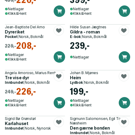
Nettlager
Nettlager
Klikk&Hent
Klikk&Hent
Jean-Baptiste Del Amo
Hilde Susan Jægtnes
Dyreriket
Gildra - roman
Pocket
|
Norsk, Bokmål
E-bok
|
Norsk, Bokmål
208,-
239,-
229,-
Nettlager
Nettlager
Klikk&Hent
Angela Amoroso, Marius Renberg
Johan B. Mjønes
Tre vise dyr
Heim
Innbundet
|
Norsk, Bokmål
Lydbok
|
Norsk, Bokmål
226,-
199,-
249,-
Nettlager
Nettlager
Klikk&Hent
Klikk&Hent
Sigrid Bø Grønstøl
Sigmunn Salomonsen, Egil Torin
Karlahuset
Næsheim
Den gærne bonden
Innbundet
|
Norsk, Nynorsk
Innbundet
|
Norsk, Bokmål