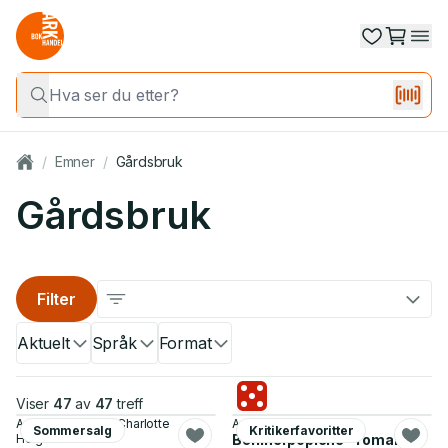
/
Emner
/
Gårdsbruk
Gårdsbruk
Filter
Aktuelt
Språk
Format
Viser
47
av
47
treff
Asbjørn Gildberg, Charlotte
Anne B. Ragde
Sommersalg
Kritikerfavoritter
Helgeland
Berlinerpoplene - roman