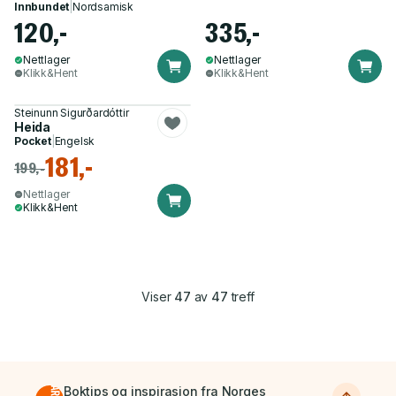
Innbundet
|
Nordsamisk
120,-
335,-
Nettlager
Nettlager
Klikk&Hent
Klikk&Hent
Steinunn Sigurðardóttir
Heida
Pocket
|
Engelsk
181,-
199,-
Nettlager
Klikk&Hent
Viser
47
av
47
treff
Boktips og inspirasjon fra Norges