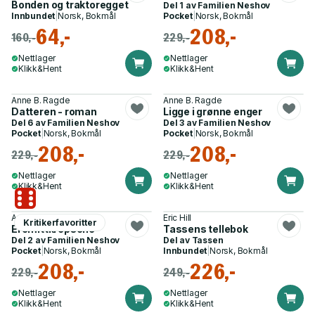
Bonden og traktoregget
Del 1 av
Familien Neshov
Innbundet
|
Norsk, Bokmål
Pocket
|
Norsk, Bokmål
64,-
208,-
160,-
229,-
Nettlager
Nettlager
Klikk&Hent
Klikk&Hent
Anne B. Ragde
Anne B. Ragde
Datteren - roman
Ligge i grønne enger
Del 6 av
Familien Neshov
Del 3 av
Familien Neshov
Pocket
|
Norsk, Bokmål
Pocket
|
Norsk, Bokmål
208,-
208,-
229,-
229,-
Nettlager
Nettlager
Klikk&Hent
Klikk&Hent
Anne B. Ragde
Eric Hill
Kritikerfavoritter
Eremittkrepsene
Tassens tellebok
Del 2 av
Familien Neshov
Del av
Tassen
Pocket
|
Norsk, Bokmål
Innbundet
|
Norsk, Bokmål
208,-
226,-
229,-
249,-
Nettlager
Nettlager
Klikk&Hent
Klikk&Hent