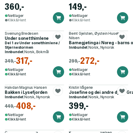
360,-
149,-
Nettlager
Nettlager
Klikk&Hent
Klikk&Hent
Sveinung Bredesen
Bernt Gjelsten, Øystein Husebø
Under sonetthimlene
Nilsen
Barnegjetinga i Noreg - barns o
Del 1 av
Under sonetthimlene /
Stjernestormen
Innbundet
|
Norsk, Nynorsk
Innbundet
|
Norsk, Bokmål
317,-
272,-
349,-
299,-
Nettlager
Nettlager
Klikk&Hent
Klikk&Hent
Halvdan Magnus Hansen
Kristin Vågene
Bakken i Lysefjorden
Josefine og dei andre dyra i G
Innbundet
|
Norsk, Nynorsk
Innbundet
|
Norsk, Nynorsk
408,-
399,-
449,-
Nettlager
Nettlager
Klikk&Hent
Klikk&Hent
Celina Karine Myhra
Kristin Auestad Danielsen