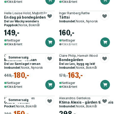
Klikk&Hent
Klikk&Hent
Helle Louise Holst, Majbritt Perry
Inger Ramberg Røthe
En dag på bondegården
Tåttsi
Del av
Wacky wonders
Innbundet
|
Norsk, Nynorsk
Pappbok
|
Norsk, Bokmål
149,-
160,-
Nettlager
Nettlager
Klikk&Hent
Klikk&Hent
Olav Kristiseter
Claire Philip, Hannah Wood
Sommersalg
Blodlenka - roman
Bondegården
Del av
Samlaget roman
Del av
Les, bygg og lek!
Innbundet
|
Norsk, Nynorsk
Innbundet
|
Norsk, Bokmål
180,-
163,-
449,-
179,-
Nettlager
Nettlager
Klikk&Hent
Klikk&Hent
Hilde Susan Jægtnes
Alexandros Gentekos
Sommersalg
Gildra - roman
Ktima Alexis - gården til Alexis
Pocket
|
Norsk, Bokmål
Innbundet
|
Norsk, Bokmål
150,-
298,-
299,-