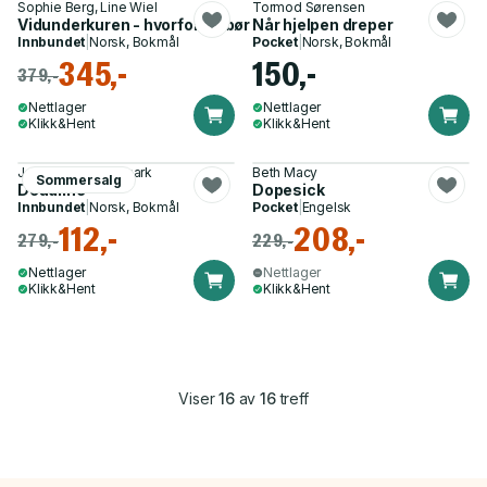
Sophie Berg, Line Wiel
Tormod Sørensen
Vidunderkuren - hvorfor du bør elske og frykte antibiotika
Når hjelpen dreper
Innbundet
|
Norsk, Bokmål
Pocket
|
Norsk, Bokmål
345,-
150,-
379,-
Nettlager
Nettlager
Klikk&Hent
Klikk&Hent
Jostein H. Sandsmark
Beth Macy
Sommersalg
Deadline
Dopesick
Innbundet
|
Norsk, Bokmål
Pocket
|
Engelsk
112,-
208,-
279,-
229,-
Nettlager
Nettlager
Klikk&Hent
Klikk&Hent
Viser
16
av
16
treff