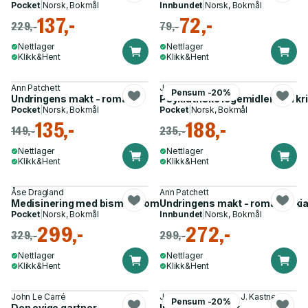
Pocket
|
Norsk, Bokmål
Innbundet
|
Norsk, Bokmål
137,-
72,-
229,-
79,-
Nettlager
Nettlager
Klikk&Hent
Klikk&Hent
Ann Patchett
Joanna Moncrieff
Pensum -20%
Undringens makt - roman
Psykiatriske legemidler - en kr
Pocket
|
Norsk, Bokmål
Pocket
|
Norsk, Bokmål
135,-
188,-
149,-
235,-
Nettlager
Nettlager
Klikk&Hent
Klikk&Hent
Åse Dragland
Ann Patchett
Medisinering med bismak - om forbruket av medisiner i psyk
Undringens makt - roman
Pocket
|
Norsk, Bokmål
Innbundet
|
Norsk, Bokmål
299,-
272,-
329,-
299,-
Nettlager
Nettlager
Klikk&Hent
Klikk&Hent
John Le Carré
Johan Irgens, Bjarne J. Kastnes
Pensum -20%
Den evige gartner
Infusjonsteknikk