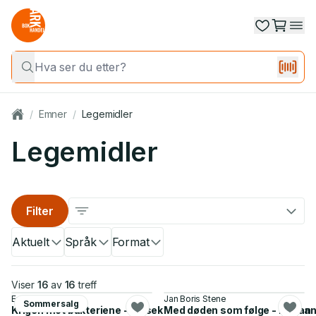
/
Emner
/
Legemidler
Legemidler
Filter
Aktuelt
Språk
Format
Viser
16
av
16
treff
Erik Martiniussen
Jan Boris Stene
Sommersalg
Krigen mot bakteriene - helsekrisen som truer oss og hvordan 
Med døden som følge - roman