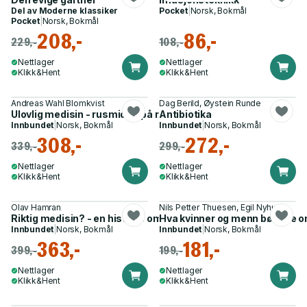
Del av
Moderne klassiker
Pocket
|
Norsk, Bokmål
Pocket
|
Norsk, Bokmål
208,-
86,-
229,-
108,-
Nettlager
Nettlager
Klikk&Hent
Klikk&Hent
Andreas Wahl Blomkvist
Dag Berild, Øystein Runde
Ulovlig medisin - rusmidler på resept
Antibiotika
Innbundet
|
Norsk, Bokmål
Innbundet
|
Norsk, Bokmål
308,-
272,-
339,-
299,-
Nettlager
Nettlager
Klikk&Hent
Klikk&Hent
Olav Hamran
Nils Petter Thuesen, Egil Nyhus
Riktig medisin? - en historie om apotekvesenet
Hva kvinner og menn bør vite 
Innbundet
|
Norsk, Bokmål
Innbundet
|
Norsk, Bokmål
363,-
181,-
399,-
199,-
Nettlager
Nettlager
Klikk&Hent
Klikk&Hent