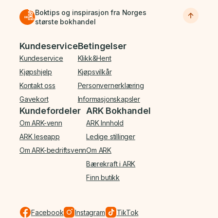
Boktips og inspirasjon fra Norges
største bokhandel
Bunnmeny
Kundeservice
Betingelser
Kundeservice
Klikk&Hent
Kjøpshjelp
Kjøpsvilkår
Kontakt oss
Personvernerklæring
Gavekort
Informasjonskapsler
Kundefordeler
ARK Bokhandel
Om ARK-venn
ARK Innhold
ARK leseapp
Ledige stillinger
Om ARK-bedriftsvenn
Om ARK
Bærekraft i ARK
Finn butikk
Facebook
Instagram
TikTok