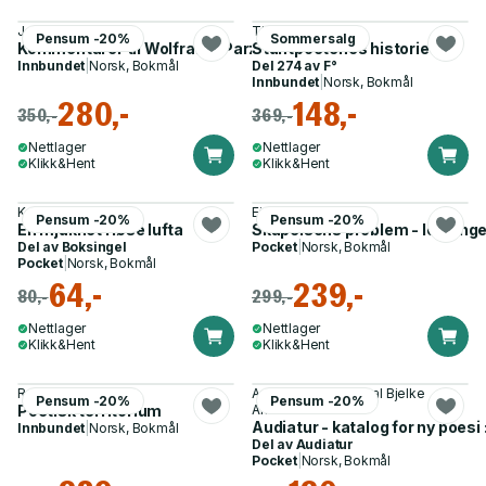
Jakob Kvalvaag
Thor Sørheim
Pensum -20%
Sommersalg
Kommentarer til Wolframs Parzival
Stuntpoetenes historie
Innbundet
|
Norsk, Bokmål
Del 274 av
F°
Innbundet
|
Norsk, Bokmål
280,-
148,-
350,-
369,-
Nettlager
Nettlager
Klikk&Hent
Klikk&Hent
Kristian Bergquist
Eirik Vassenden
Pensum -20%
Pensum -20%
En mjukhet i løse lufta
Skapelsens problem - lesninger
Del av
Boksingel
Pocket
|
Norsk, Bokmål
Pocket
|
Norsk, Bokmål
64,-
239,-
80,-
299,-
Nettlager
Nettlager
Klikk&Hent
Klikk&Hent
Rolf Vige
Audun Lindholm, Paal Bjelke
Pensum -20%
Pensum -20%
Poetisk territorium
Andersen
Audiatur - katalog for ny poesi
Innbundet
|
Norsk, Bokmål
Del av
Audiatur
Pocket
|
Norsk, Bokmål