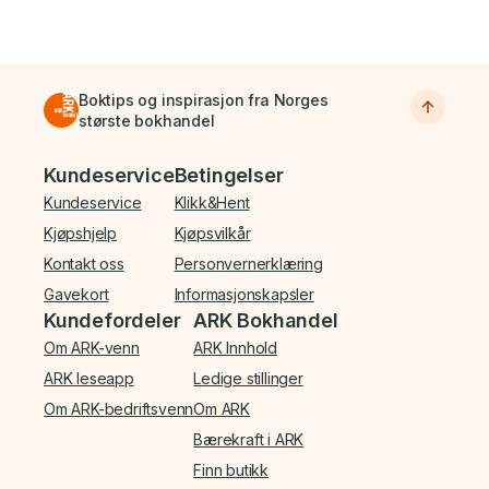
Boktips og inspirasjon fra Norges
største bokhandel
Bunnmeny
Kundeservice
Betingelser
Kundeservice
Klikk&Hent
Kjøpshjelp
Kjøpsvilkår
Kontakt oss
Personvernerklæring
Gavekort
Informasjonskapsler
Kundefordeler
ARK Bokhandel
Om ARK-venn
ARK Innhold
ARK leseapp
Ledige stillinger
Om ARK-bedriftsvenn
Om ARK
Bærekraft i ARK
Finn butikk