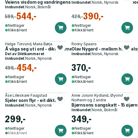
Veiens visdom og vandringens poesi - fire japanske vandrepo
Innbundet
|
Norsk, Nynorsk
Innbundet
|
Norsk, Bokmål
544,-
390,-
599,-
429,-
Nettlager
Nettlager
Klikk&Hent
Klikk&Hent
Helge Torvund, Maria Børja
Ronny Spaans
Å våga seg ut i ord - diktkammeret 10 år
Olav Nygard - mellom himmels
Del av
Diktkammeret
Innbundet
|
Norsk, Nynorsk
Innbundet
|
Norsk, Nynorsk
454,-
370,-
499,-
Nettlager
Nettlager
Klikk&Hent
Klikk&Hent
Åse Lilleskare Faugstad
Anne Jorunn Kydland, Øyvind
Sjeler som flyr - eit diktarliv
Norheim og 2 andre
Bjørnsons sangskatt - 15 Bjør
Innbundet
|
Norsk, Nynorsk
Innbundet
|
Norsk, Bokmål
299,-
349,-
Nettlager
Nettlager
Klikk&Hent
Klikk&Hent