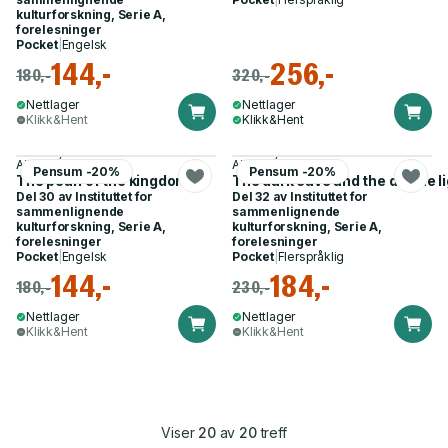
kulturforskning, Serie A,
forelesninger
Pocket
|
Engelsk
144,-
256,-
180,-
320,-
Nettlager
Nettlager
Klikk&Hent
Klikk&Hent
Ailbhe Ó Corráin
Ailbhe Ó Corráin
Pensum -20%
Pensum -20%
The pearl of the kingdom
The dark cave and the devine l
Del 30 av
Instituttet for
Del 32 av
Instituttet for
sammenlignende
sammenlignende
kulturforskning, Serie A,
kulturforskning, Serie A,
forelesninger
forelesninger
Pocket
|
Engelsk
Pocket
|
Flerspråklig
144,-
184,-
180,-
230,-
Nettlager
Nettlager
Klikk&Hent
Klikk&Hent
Viser
20
av
20
treff