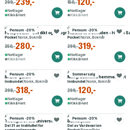
239,-
120,-
299,-
150,-
Nettlager
Nettlager
Klikk&Hent
Klikk&Hent
Hans Kristian Rustad
Giuliano D'Amico
Pensum -20%
Pensum -20%
Fotopoetikk - om dikt og fotografi i norsk lyrikk
Tilbake til fremtiden - Håkan 
Pocket
|
Norsk, Bokmål
Pocket
|
Norsk, Bokmål
280,-
319,-
350,-
399,-
Nettlager
Nettlager
Klikk&Hent
Klikk&Hent
Trond Jahr Larsen
Anders Lindqvist
Pensum -20%
Sommersalg
Brand-gåten
Min grusomme hemmelighet
Innbundet
|
Norsk, Bokmål
Innbundet
|
Norsk, Bokmål
318,-
120,-
398,-
299,-
Nettlager
Nettlager
Klikk&Hent
Klikk&Hent
Ailbhe Ó Corráin
Anne Skaret
Pensum -20%
Pensum -20%
The light of the universe
Barnelyrikk
Del 31 av
Instituttet for
Del av
Vardeserien
sammenlignende
Pocket
|
Flerspråklig