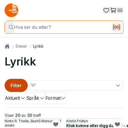
/
Emner
/
Lyrikk
Lyrikk
Filter
Aktuelt
Språk
Format
Viser
20
av
20
treff
Notto R. Thelle, Bashô Matsuo og 1
Kristin Fridtun
annen
Klok kvinne eller digg dame? -