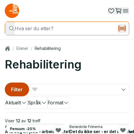
/
Emner
/
Rehabilitering
Rehabilitering
Filter
Aktuelt
Språk
Format
Viser
12
av
12
treff
Angelika Schafft
Benedicte Finnema
Pensum -20%
Å få seg en jobb - arbeidsrettet rehabilitering ved psykiske 
Det du ikke ser - er det du sel