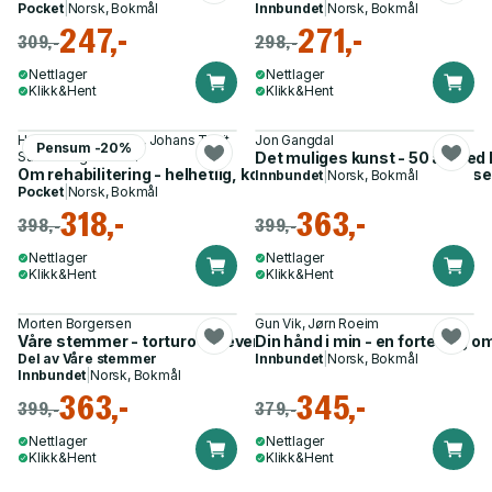
Pocket
|
Norsk, Bokmål
Innbundet
|
Norsk, Bokmål
247,-
271,-
309,-
298,-
Nettlager
Nettlager
Klikk&Hent
Klikk&Hent
Hanne Thommesen, Johans Tveit
Jon Gangdal
Pensum -20%
Sandvin og 1 annen
Det muliges kunst - 50 år med
Om rehabilitering - helhetlig, koordinert og individuelt tilpasse
Innbundet
|
Norsk, Bokmål
Pocket
|
Norsk, Bokmål
318,-
363,-
398,-
399,-
Nettlager
Nettlager
Klikk&Hent
Klikk&Hent
Morten Borgersen
Gun Vik, Jørn Roeim
Våre stemmer - torturoverlevere : vi som skulle tie
Din hånd i min - en fortelling 
Del av
Våre stemmer
Innbundet
|
Norsk, Bokmål
Innbundet
|
Norsk, Bokmål
363,-
345,-
399,-
379,-
Nettlager
Nettlager
Klikk&Hent
Klikk&Hent