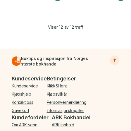
Viser
12
av
12
treff
Boktips og inspirasjon fra Norges
største bokhandel
Bunnmeny
Kundeservice
Betingelser
Kundeservice
Klikk&Hent
Kjøpshjelp
Kjøpsvilkår
Kontakt oss
Personvernerklæring
Gavekort
Informasjonskapsler
Kundefordeler
ARK Bokhandel
Om ARK-venn
ARK Innhold