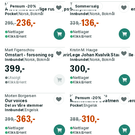
Margareth Randby
Tore Grønlien
Pensum -20%
Sommersalg
Å leve med alvorlige rus- og psykiatriproblemer - på vei mot 
Skorpionene
Pocket
|
Norsk, Bokmål
Innbundet
|
Norsk, Bokmål
236,-
136,-
295,-
339,-
Nettlager
Nettlager
Klikk&Hent
Klikk&Hent
Marit Figenschou
Kristin M. Hauge
Omstart - forsoning og frigjøring
Lege Johan Kvalvik Stanghelle 
Innbundet
|
Norsk, Bokmål
Innbundet
|
Norsk, Bokmål
399,-
300,-
Utsolgt
Nettlager
Klikk&Hent
Klikk&Hent
Morten Borgersen
Helge Waal, Egil Haga
Pensum -20%
Our voices
Maintenance treatment of hero
Del av
Våre stemmer
Pocket
|
Engelsk
Innbundet
|
Engelsk
363,-
310,-
399,-
388,-
Nettlager
Nettlager
Klikk&Hent
Klikk&Hent