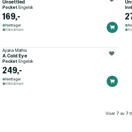
Unsettled
Un
Pocket
|
Engelsk
Inn
169,-
2
Nettlager
Ne
Klikk&Hent
Kl
Ayana Mathis
A Cold Eye
Pocket
|
Engelsk
249,-
Nettlager
Klikk&Hent
Viser
7
av
7
tr