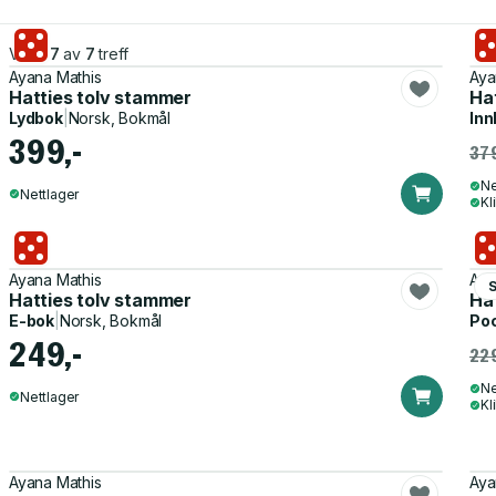
Viser
7
av
7
treff
Ayana Mathis
Aya
Hatties tolv stammer
Ha
Lydbok
|
Norsk, Bokmål
Inn
399,-
379
Ne
Nettlager
Kl
Ayana Mathis
Aya
Hatties tolv stammer
Ha
E-bok
|
Norsk, Bokmål
Po
249,-
229
Ne
Nettlager
Kl
Ayana Mathis
Aya