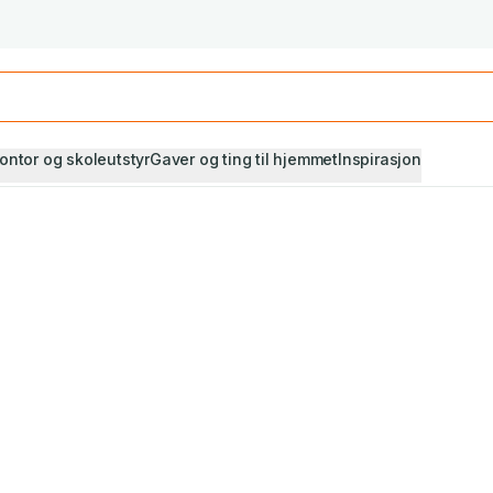
Studiestart! Alle* pensumbøker -20%
Se utvalget her
ontor og skoleutstyr
Gaver og ting til hjemmet
Inspirasjon