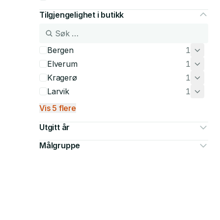
Tilgjengelighet i butikk
Bergen
1
Elverum
1
Kragerø
1
Larvik
1
Vis 5 flere
Utgitt år
Målgruppe