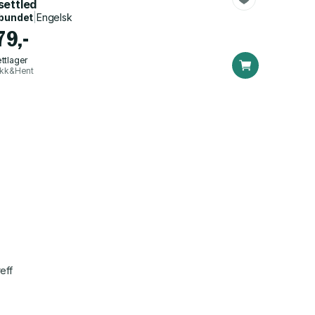
settled
bundet
|
Engelsk
79,-
ttlager
ikk&Hent
eff