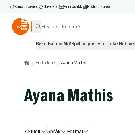
Kundeservice
Gavekort
Finn butikk
Bedriftskunde
Bøker
Barnas ARK
Spill og puslespill
Leker
Hobby
K
/
Forfattere
/
Ayana Mathis
Ayana Mathis
Aktuelt
Språk
Format