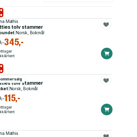
na Mathis
tties tolv stammer
bundet
|
Norsk, Bokmål
345,-
,-
ttlager
ikk&Hent
na Mathis
Sommersalg
tties tolv stammer
cket
|
Norsk, Bokmål
115,-
,-
ttlager
ikk&Hent
na Mathis