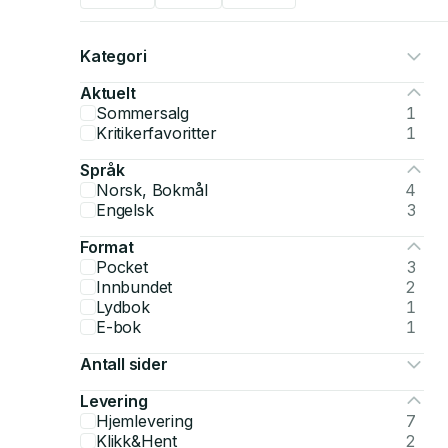
Kategori
Aktuelt
Sommersalg
1
Kritikerfavoritter
1
Språk
Norsk, Bokmål
4
Engelsk
3
Format
Pocket
3
Innbundet
2
Lydbok
1
E-bok
1
Antall sider
Levering
Hjemlevering
7
Klikk&Hent
2