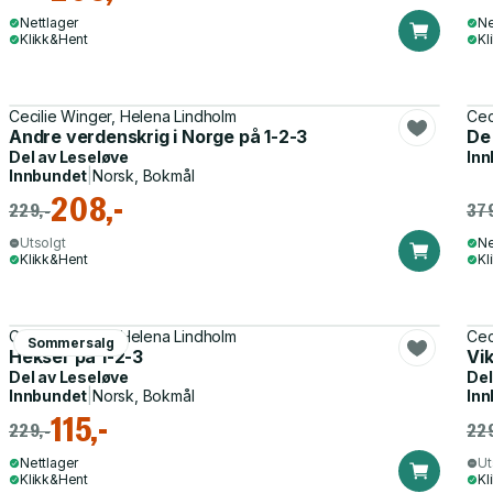
Nettlager
Ne
Klikk&Hent
Kl
Cecilie Winger, Helena Lindholm
Cec
Andre verdenskrig i Norge på 1-2-3
De
Del av
Leseløve
Inn
Innbundet
|
Norsk, Bokmål
208,-
229,-
379
Utsolgt
Ne
Klikk&Hent
Kl
Cecilie Winger, Helena Lindholm
Cec
Sommersalg
Hekser på 1-2-3
Vik
Del av
Leseløve
Del
Innbundet
|
Norsk, Bokmål
Inn
115,-
229,-
229
Nettlager
Ut
Klikk&Hent
Kl