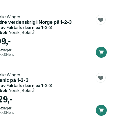
ilie Winger
re verdenskrig i Norge på 1-2-3
 av
Fakta for barn på 1-2-3
dbok
|
Norsk, Bokmål
99,-
ttlager
ikk&Hent
ilie Winger
onen : en fortelling
anic på 1-2-3
 av
Fakta for barn på 1-2-3
dbok
|
Norsk, Bokmål
29,-
ttlager
ikk&Hent