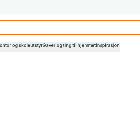
Studiestart! Alle* pensumbøker -20%
Se utvalget her
ontor og skoleutstyr
Gaver og ting til hjemmet
Inspirasjon