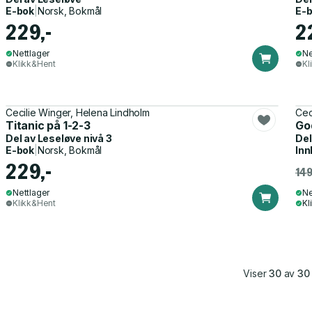
E-bok
|
Norsk, Bokmål
E-
229,-
2
Nettlager
Ne
Klikk&Hent
Kl
Cecilie Winger, Helena Lindholm
Cec
Titanic på 1-2-3
Go
Del av
Leseløve nivå 3
Del
E-bok
|
Norsk, Bokmål
Inn
229,-
149
Nettlager
Ne
Klikk&Hent
Kl
Viser
30
av
30