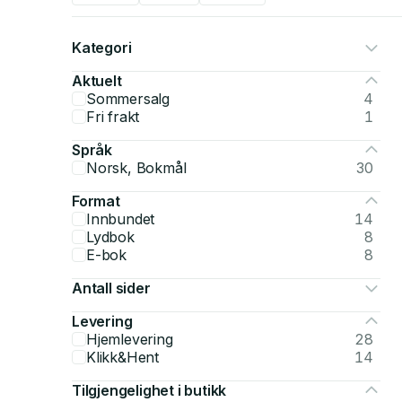
Kategori
Aktuelt
Sommersalg
4
Fri frakt
1
Språk
Norsk, Bokmål
30
Format
Innbundet
14
Lydbok
8
E-bok
8
Antall sider
Levering
Hjemlevering
28
Klikk&Hent
14
Tilgjengelighet i butikk