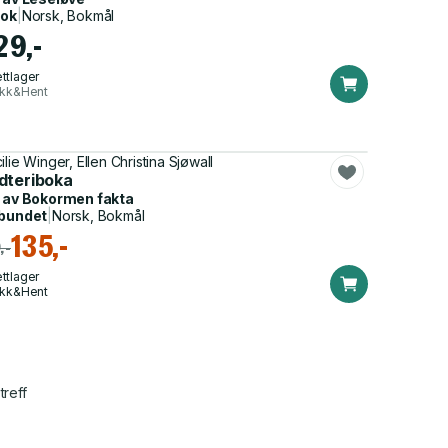
bok
|
Norsk, Bokmål
29,-
ttlager
ikk&Hent
ilie Winger, Ellen Christina Sjøwall
dteriboka
 av
Bokormen fakta
bundet
|
Norsk, Bokmål
135,-
,-
ttlager
ikk&Hent
treff