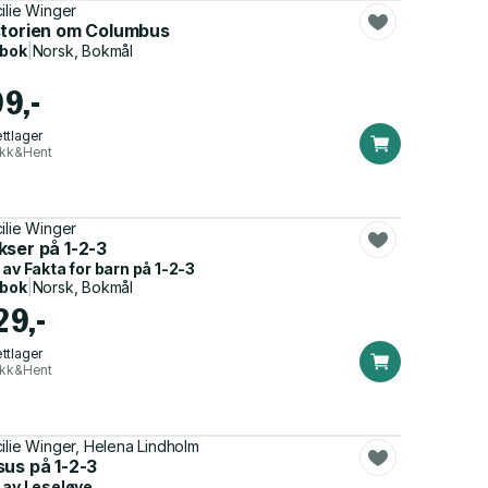
ilie Winger
storien om Columbus
dbok
|
Norsk, Bokmål
99,-
ttlager
ikk&Hent
ilie Winger
kser på 1-2-3
 av
Fakta for barn på 1-2-3
dbok
|
Norsk, Bokmål
29,-
ttlager
ikk&Hent
ilie Winger, Helena Lindholm
sus på 1-2-3
 av
Leseløve