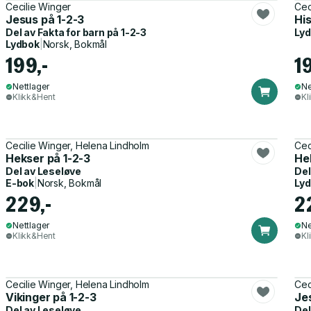
Cecilie Winger
Cec
Jesus på 1-2-3
Hi
Del av
Fakta for barn på 1-2-3
Ly
Lydbok
|
Norsk, Bokmål
199,-
1
Nettlager
Ne
Klikk&Hent
Kl
Cecilie Winger, Helena Lindholm
Cec
Hekser på 1-2-3
He
Del av
Leseløve
Del
E-bok
|
Norsk, Bokmål
Ly
229,-
2
Nettlager
Ne
Klikk&Hent
Kl
Cecilie Winger, Helena Lindholm
Cec
Vikinger på 1-2-3
Je
Del av
Leseløve
Del