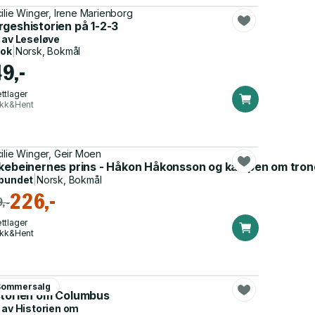
ilie Winger, Irene Marienborg
rgeshistorien på 1-2-3
 av
Leseløve
bok
|
Norsk, Bokmål
49,-
ttlager
ikk&Hent
ilie Winger, Geir Moen
rkebeinernes prins - Håkon Håkonsson og kampen om tro
bundet
|
Norsk, Bokmål
226,-
,-
ttlager
ikk&Hent
ilie Winger
Sommersalg
ten Forsøksgym
storien om Columbus
 av
Historien om