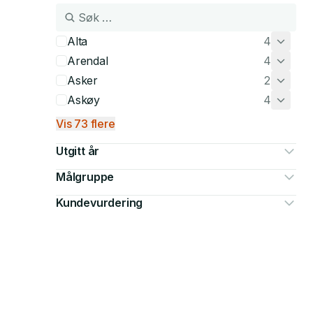
Alta
4
Arendal
4
Asker
2
Askøy
4
Vis 73 flere
Utgitt år
Målgruppe
Kundevurdering