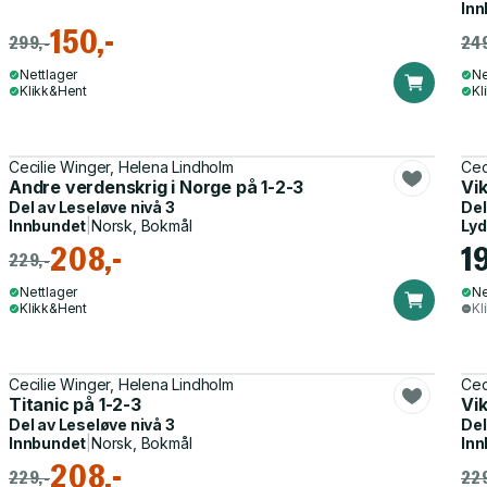
Inn
150,-
299,-
249
Nettlager
Ne
Klikk&Hent
Kl
Cecilie Winger, Helena Lindholm
Cec
Andre verdenskrig i Norge på 1-2-3
Vik
Del av
Leseløve nivå 3
Del
Innbundet
|
Norsk, Bokmål
Ly
208,-
1
229,-
Nettlager
Ne
Klikk&Hent
Kl
Cecilie Winger, Helena Lindholm
Cec
Titanic på 1-2-3
Vik
Del av
Leseløve nivå 3
Del
Innbundet
|
Norsk, Bokmål
Inn
208,-
229,-
229