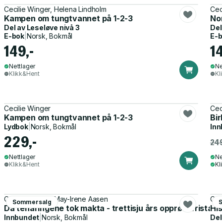
Cecilie Winger, Helena Lindholm
Cec
Kampen om tungtvannet på 1-2-3
No
Del av
Leseløve nivå 3
Del
E-bok
|
Norsk, Bokmål
E-
149,-
1
Nettlager
Ne
Klikk&Hent
Kl
Cecilie Winger
Cec
Kampen om tungtvannet på 1-2-3
Bi
Lydbok
|
Norsk, Bokmål
Inn
229,-
249
Nettlager
Ne
Klikk&Hent
Kl
Cecilie Winger, May-Irene Aasen
Cec
Sommersalg
Da tenåringene tok makta - trettisju års opprør i frista
Hi
Innbundet
|
Norsk, Bokmål
Del