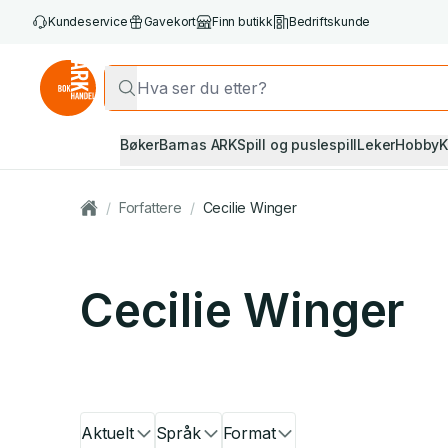
Kundeservice
Gavekort
Finn butikk
Bedriftskunde
Bøker
Barnas ARK
Spill og puslespill
Leker
Hobby
K
/
Forfattere
/
Cecilie Winger
Cecilie Winger
Aktuelt
Språk
Format