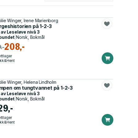
ilie Winger, Irene Marienborg
rgeshistorien på 1-2-3
 av
Leseløve nivå 3
bundet
|
Norsk, Bokmål
208,-
,-
ttlager
ikk&Hent
ilie Winger, Helena Lindholm
mpen om tungtvannet på 1-2-3
 av
Leseløve nivå 3
bundet
|
Norsk, Bokmål
29,-
ttlager
ikk&Hent