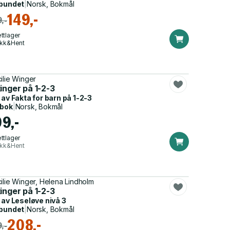
bundet
|
Norsk, Bokmål
149,-
,-
ttlager
ikk&Hent
ilie Winger
inger på 1-2-3
 av
Fakta for barn på 1-2-3
dbok
|
Norsk, Bokmål
99,-
ttlager
ikk&Hent
ilie Winger, Helena Lindholm
inger på 1-2-3
 av
Leseløve nivå 3
bundet
|
Norsk, Bokmål
208,-
,-