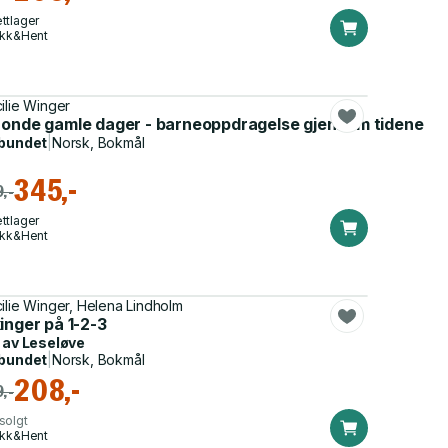
ttlager
ikk&Hent
ilie Winger
 onde gamle dager - barneoppdragelse gjennom tidene
bundet
|
Norsk, Bokmål
345,-
,-
ttlager
ikk&Hent
ilie Winger, Helena Lindholm
inger på 1-2-3
 av
Leseløve
bundet
|
Norsk, Bokmål
208,-
,-
solgt
ikk&Hent