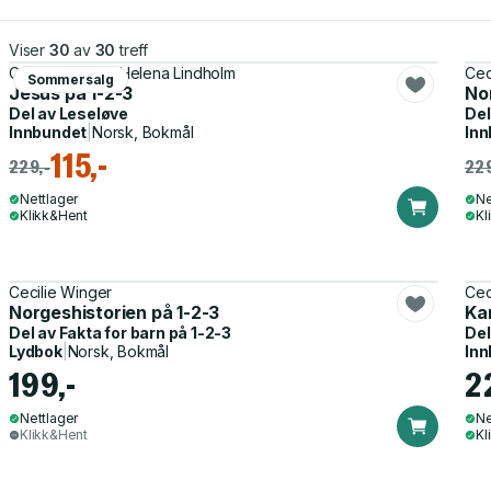
Viser
30
av
30
treff
Cecilie Winger, Helena Lindholm
Cec
Sommersalg
Jesus på 1-2-3
No
Del av
Leseløve
Del
Innbundet
|
Norsk, Bokmål
Inn
115,-
229,-
229
Nettlager
Ne
Klikk&Hent
Kl
Cecilie Winger
Cec
Norgeshistorien på 1-2-3
Ka
Del av
Fakta for barn på 1-2-3
Del
Lydbok
|
Norsk, Bokmål
Inn
199,-
2
Nettlager
Ne
Klikk&Hent
Kl