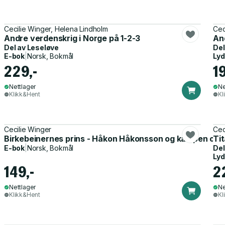
Cecilie Winger, Helena Lindholm
Cec
Andre verdenskrig i Norge på 1-2-3
And
Del av
Leseløve
Del
E-bok
|
Norsk, Bokmål
Ly
229,-
1
Nettlager
Ne
Klikk&Hent
Kl
Cecilie Winger
Cec
Birkebeinernes prins - Håkon Håkonsson og kampen om tr
Tit
E-bok
|
Norsk, Bokmål
Del
Ly
149,-
2
Nettlager
Ne
Klikk&Hent
Kl