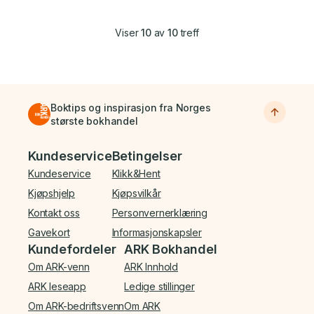
Viser
10
av
10
treff
Boktips og inspirasjon fra Norges
største bokhandel
Bunnmeny
Kundeservice
Betingelser
Kundeservice
Klikk&Hent
Kjøpshjelp
Kjøpsvilkår
Kontakt oss
Personvernerklæring
Gavekort
Informasjonskapsler
Kundefordeler
ARK Bokhandel
Om ARK-venn
ARK Innhold
ARK leseapp
Ledige stillinger
Om ARK-bedriftsvenn
Om ARK