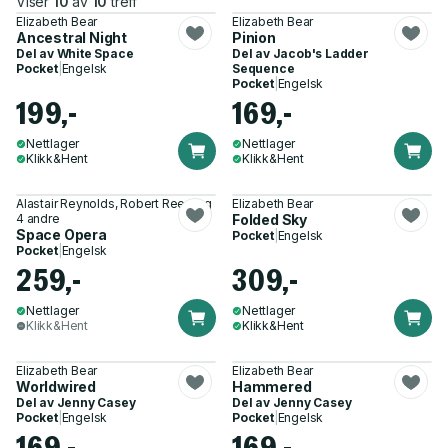
Viser
10
av
10
treff
Elizabeth Bear
Elizabeth Bear
Ancestral Night
Pinion
Del av
White Space
Del av
Jacob's Ladder
Pocket
|
Engelsk
Sequence
Pocket
|
Engelsk
199,-
169,-
Nettlager
Nettlager
Klikk&Hent
Klikk&Hent
Alastair Reynolds, Robert Reed og
Elizabeth Bear
4 andre
Folded Sky
Space Opera
Pocket
|
Engelsk
Pocket
|
Engelsk
259,-
309,-
Nettlager
Nettlager
Klikk&Hent
Klikk&Hent
Elizabeth Bear
Elizabeth Bear
Worldwired
Hammered
Del av
Jenny Casey
Del av
Jenny Casey
Pocket
|
Engelsk
Pocket
|
Engelsk
169,-
169,-