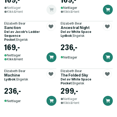
Nettlager
Nettlager
Klikk&Hent
Klikk&Hent
Elizabeth Bear
Elizabeth Bear
Sanction
Ancestral Night
Del av
Jacob's Ladder
Del av
White Space
Sequence
Lydbok
|
Engelsk
Pocket
|
Engelsk
169,-
236,-
Nettlager
Nettlager
Klikk&Hent
Elizabeth Bear
Elizabeth Bear
Machine
The Folded Sky
Lydbok
|
Engelsk
Del av
White Space
Pocket
|
Engelsk
236,-
299,-
Nettlager
Nettlager
Klikk&Hent