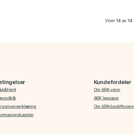
Viser
14
av
14
etingelser
Kundefordeler
ikk&Hent
Om ARK-venn
øpsvilkår
ARK leseapp
rsonvernerklæring
Om ARK-bedriftsven
formasjonskapsler