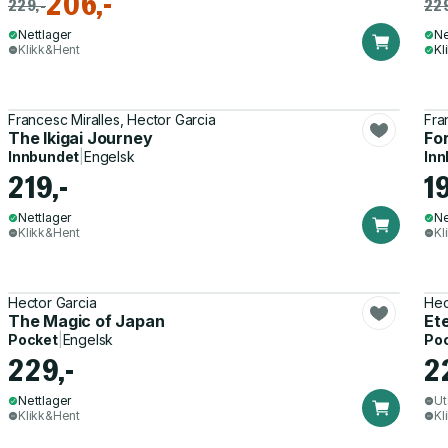
206,-
229,-
229
Nettlager
Ne
Klikk&Hent
Kl
Francesc Miralles, Hector Garcia
Fra
The Ikigai Journey
Fo
Innbundet
|
Engelsk
Inn
219,-
1
Nettlager
Ne
Klikk&Hent
Kl
Hector Garcia
Hec
The Magic of Japan
Ete
Pocket
|
Engelsk
Po
229,-
2
Nettlager
Ut
Klikk&Hent
Kl