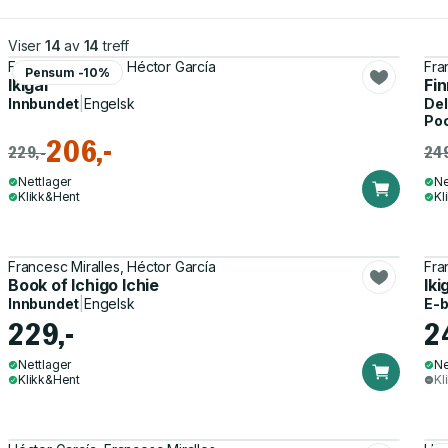
Viser
14
av
14
treff
Francesc Miralles, Héctor García
Fra
Pensum -10%
Ikigai
Fin
Innbundet
|
Engelsk
Del
Po
206,-
229,-
249
Nettlager
Ne
Klikk&Hent
Kl
Francesc Miralles, Héctor García
Fra
Book of Ichigo Ichie
Iki
Innbundet
|
Engelsk
E-
229,-
2
Nettlager
Ne
Klikk&Hent
Kl