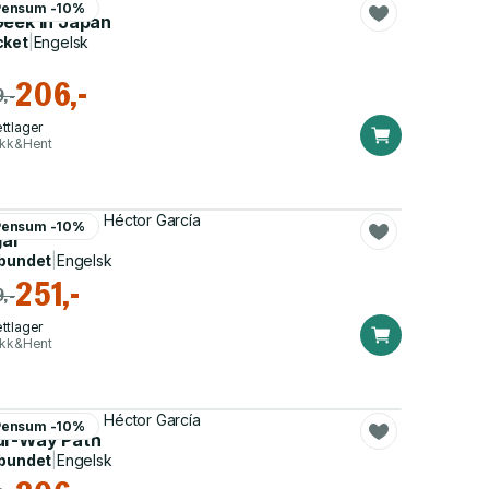
tor Garcia
Pensum -10%
eningsfullt liv
Geek in Japan
cket
|
Engelsk
206,-
,-
ttlager
ikk&Hent
ncesc Miralles, Héctor García
Pensum -10%
gai
bundet
|
Engelsk
251,-
,-
ttlager
ikk&Hent
ncesc Miralles, Héctor García
Pensum -10%
ur-Way Path
bundet
|
Engelsk