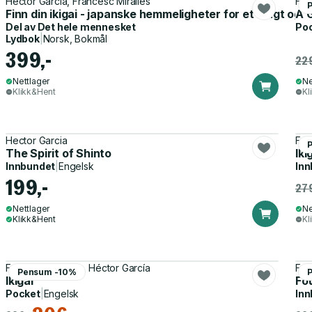
Héctor García, Francesc Miralles
Hec
Finn din ikigai - japanske hemmeligheter for et langt og m
A 
Del av
Det hele mennesket
Po
Lydbok
|
Norsk, Bokmål
399,-
229
Nettlager
Ne
Klikk&Hent
Kl
Hector Garcia
Fra
The Spirit of Shinto
Iki
Innbundet
|
Engelsk
Inn
199,-
279
Nettlager
Ne
Klikk&Hent
Kl
Francesc Miralles, Héctor García
Fra
Pensum -10%
Ikigai
Fo
Pocket
|
Engelsk
Inn