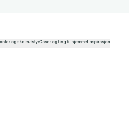
Studiestart! Alle* pensumbøker -20%
Se utvalget her
ontor og skoleutstyr
Gaver og ting til hjemmet
Inspirasjon