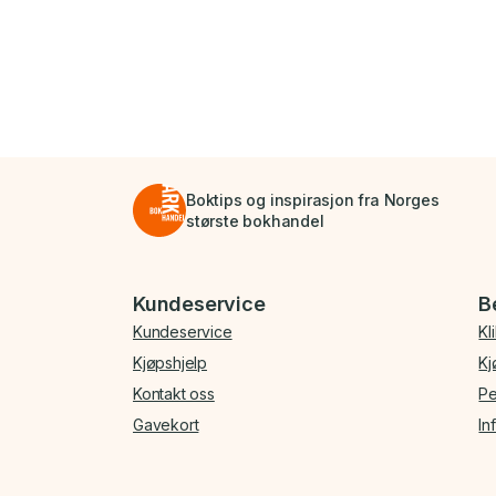
Boktips og inspirasjon fra Norges
største bokhandel
Bunnmeny
Kundeservice
B
Kundeservice
Kl
Kjøpshjelp
Kj
Kontakt oss
Pe
Gavekort
In