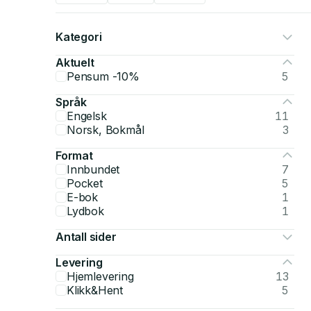
Kategori
Aktuelt
Pensum -10%
5
Språk
Engelsk
11
Norsk, Bokmål
3
Format
Innbundet
7
Pocket
5
E-bok
1
Lydbok
1
Antall sider
Levering
Hjemlevering
13
Klikk&Hent
5