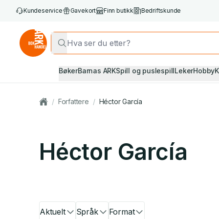
Kundeservice
Gavekort
Finn butikk
Bedriftskunde
Bøker
Barnas ARK
Spill og puslespill
Leker
Hobby
K
/
Forfattere
/
Héctor García
Héctor García
Aktuelt
Språk
Format