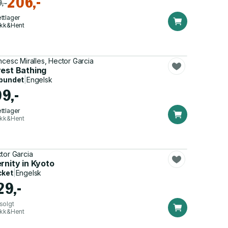
206,-
,-
ttlager
ikk&Hent
ncesc Miralles, Hector Garcia
rest Bathing
bundet
|
Engelsk
99,-
ttlager
ikk&Hent
tor Garcia
rnity in Kyoto
cket
|
Engelsk
29,-
solgt
ikk&Hent