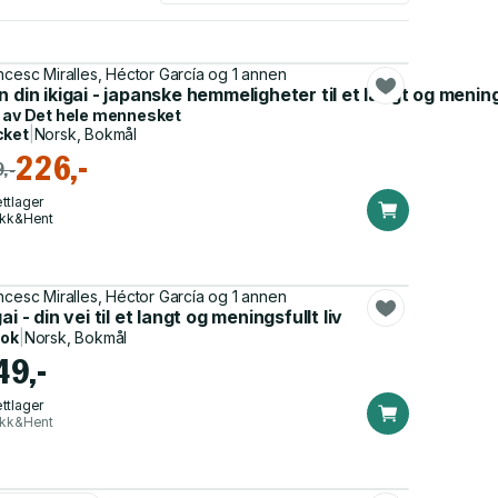
ncesc Miralles, Héctor García og 1 annen
n din ikigai - japanske hemmeligheter til et langt og menings
 av
Det hele mennesket
cket
|
Norsk, Bokmål
226,-
,-
ttlager
ikk&Hent
ncesc Miralles, Héctor García og 1 annen
gai - din vei til et langt og meningsfullt liv
bok
|
Norsk, Bokmål
49,-
ttlager
ikk&Hent