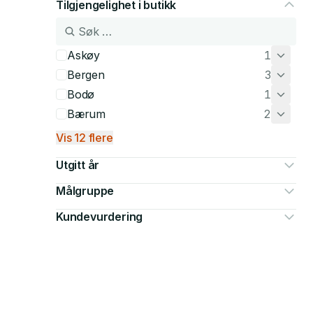
Tilgjengelighet i butikk
Askøy
1
Bergen
3
Bodø
1
Bærum
2
Vis 12 flere
Utgitt år
Målgruppe
Kundevurdering