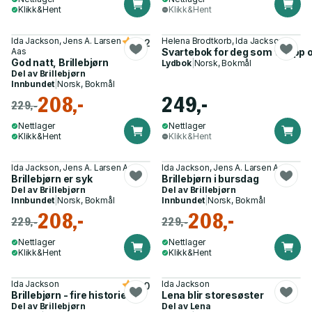
Klikk&Hent
Klikk&Hent
Ida Jackson, Jens A. Larsen
Helena Brodtkorb, Ida Jackson
4.2
Aas
Svartebok for deg som vil opp o
God natt, Brillebjørn
Lydbok
|
Norsk, Bokmål
Del av
Brillebjørn
Innbundet
|
Norsk, Bokmål
208,-
249,-
229,-
Nettlager
Nettlager
Klikk&Hent
Klikk&Hent
Ida Jackson, Jens A. Larsen Aas
Ida Jackson, Jens A. Larsen Aas
Brillebjørn er syk
Brillebjørn i bursdag
Del av
Brillebjørn
Del av
Brillebjørn
Innbundet
|
Norsk, Bokmål
Innbundet
|
Norsk, Bokmål
208,-
208,-
229,-
229,-
Nettlager
Nettlager
Klikk&Hent
Klikk&Hent
Ida Jackson
Ida Jackson
5.0
Brillebjørn - fire historier
Lena blir storesøster
Del av
Brillebjørn
Del av
Lena