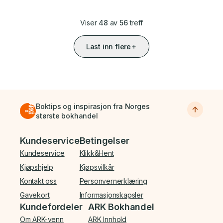
Viser
48
av
56
treff
Last inn flere
Boktips og inspirasjon fra Norges
største bokhandel
Bunnmeny
Kundeservice
Betingelser
Kundeservice
Klikk&Hent
Kjøpshjelp
Kjøpsvilkår
Kontakt oss
Personvernerklæring
Gavekort
Informasjonskapsler
Kundefordeler
ARK Bokhandel
Om ARK-venn
ARK Innhold