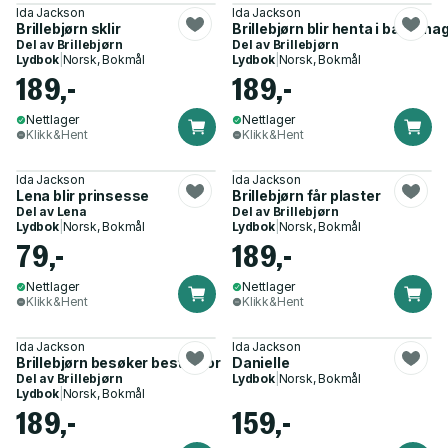
Ida Jackson
Ida Jackson
Brillebjørn sklir
Brillebjørn blir henta i barneha
Del av
Brillebjørn
Del av
Brillebjørn
Lydbok
|
Norsk, Bokmål
Lydbok
|
Norsk, Bokmål
189,-
189,-
Nettlager
Nettlager
Klikk&Hent
Klikk&Hent
Ida Jackson
Ida Jackson
Lena blir prinsesse
Brillebjørn får plaster
Del av
Lena
Del av
Brillebjørn
Lydbok
|
Norsk, Bokmål
Lydbok
|
Norsk, Bokmål
79,-
189,-
Nettlager
Nettlager
Klikk&Hent
Klikk&Hent
Ida Jackson
Ida Jackson
Brillebjørn besøker bestemor
Danielle
Del av
Brillebjørn
Lydbok
|
Norsk, Bokmål
Lydbok
|
Norsk, Bokmål
189,-
159,-