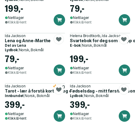
199,-
79,-
Nettlager
Nettlager
Klikk&Hent
Klikk&Hent
Ida Jackson
Helena Brodtkorb, Ida Jackson
Lena og Anne-Marthe
Svartebok for deg som vil opp o
Del av
Lena
E-bok
|
Norsk, Bokmål
Lydbok
|
Norsk, Bokmål
79,-
199,-
Nettlager
Nettlager
Klikk&Hent
Klikk&Hent
Ida Jackson
Ida Jackson
5.0
Tarot - lær å forstå kortene og deg selv
Fødselsdag - mitt første år so
Innbundet
|
Norsk, Bokmål
Lydbok
|
Norsk, Bokmål
399,-
399,-
Nettlager
Nettlager
Klikk&Hent
Klikk&Hent