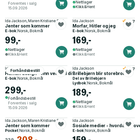
Nettlager
Forventes i salg
Klikk&Hent
15.09.2026
Ida Jackson, Maren Kristiane Solli
Ida Jackson
4.7
Jenter som kommer
Morfar, Hitler og jeg
E-bok
|
Norsk, Bokmål
E-bok
|
Norsk, Bokmål
99,-
169,-
Nettlager
Nettlager
Klikk&Hent
Klikk&Hent
Ida Jackson
Ida Jackson
3.7
Forhåndsbestill
Human design - finn veien til ditt indre kompass
Brillebjørn blir storebror
E-bok
|
Norsk, Bokmål
Del av
Brillebjørn
Lydbok
|
Norsk, Bokmål
299,-
189,-
Forhåndsbestill
Nettlager
Forventes i salg
Klikk&Hent
15.09.2026
Ida Jackson, Maren Kristiane Solli
Ida Jackson
Jenter som kommer
Sosiale medier - hvordan ta ov
Pocket
|
Norsk, Bokmål
E-bok
|
Norsk, Bokmål
208,-
159,-
229,-