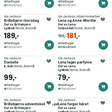
Nettlager
Nettlager
Klikk&Hent
Klikk&Hent
Ida Jackson
Ida Jackson, Hilde Hodnefjeld
Brillebjørn i bursdag
Lena og Anne-Marthe
Del av
Brillebjørn
Del av
Lena
Lydbok
|
Norsk, Bokmål
Innbundet
|
Norsk, Bokmål
189,-
181,-
199,-
Nettlager
Nettlager
Klikk&Hent
Klikk&Hent
Ida Jackson
Ida Jackson
Danielle
Lena lager parfyme
E-bok
|
Norsk, Bokmål
Del av
Lena
Lydbok
|
Norsk, Bokmål
99,-
79,-
Nettlager
Nettlager
Klikk&Hent
Klikk&Hent
Ida Jackson
Ida Jackson
Brillebjørns adventsbok - 24 julefortellinger til ventetiden
Lena farger håret
Del av
Brillebjørn
Del av
Lena
Lydbok
|
Norsk, Bokmål
Lydbok
|
Norsk, Bokmål