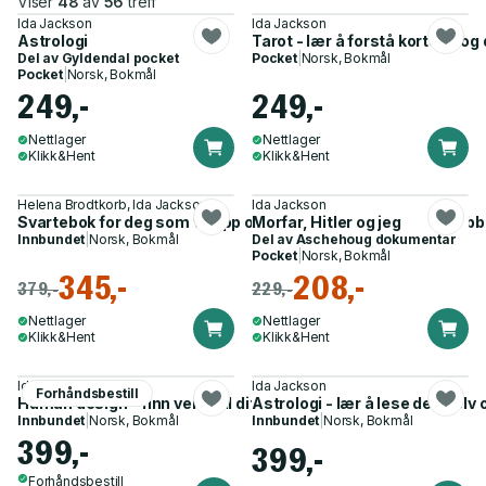
Viser
48
av
56
treff
Ida Jackson
Ida Jackson
Astrologi
Tarot - lær å forstå kortene og
Del av
Gyldendal pocket
Pocket
|
Norsk, Bokmål
Pocket
|
Norsk, Bokmål
249,-
249,-
Nettlager
Nettlager
Klikk&Hent
Klikk&Hent
Helena Brodtkorb, Ida Jackson
Ida Jackson
Svartebok for deg som vil opp og fram - en smart guide til job
Morfar, Hitler og jeg
Innbundet
|
Norsk, Bokmål
Del av
Aschehoug dokumentar
Pocket
|
Norsk, Bokmål
345,-
208,-
379,-
229,-
Nettlager
Nettlager
Klikk&Hent
Klikk&Hent
Ida Jackson
Ida Jackson
Forhåndsbestill
Human design - finn veien til ditt indre kompass
Astrologi - lær å lese deg selv
Innbundet
|
Norsk, Bokmål
Innbundet
|
Norsk, Bokmål
399,-
399,-
Forhåndsbestill