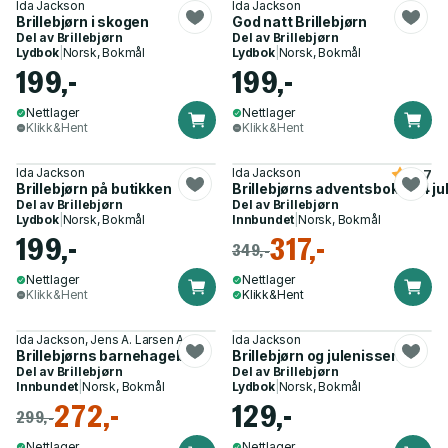
Ida Jackson
Ida Jackson
Brillebjørn i skogen
God natt Brillebjørn
Del av
Brillebjørn
Del av
Brillebjørn
Lydbok
|
Norsk, Bokmål
Lydbok
|
Norsk, Bokmål
199,-
199,-
Nettlager
Nettlager
Klikk&Hent
Klikk&Hent
Ida Jackson
Ida Jackson
4.7
Brillebjørn på butikken
Brillebjørns adventsbok - 24 jul
Del av
Brillebjørn
Del av
Brillebjørn
Lydbok
|
Norsk, Bokmål
Innbundet
|
Norsk, Bokmål
199,-
317,-
349,-
Nettlager
Nettlager
Klikk&Hent
Klikk&Hent
Ida Jackson, Jens A. Larsen Aas
Ida Jackson
Brillebjørns barnehagebok
Brillebjørn og julenissen
Del av
Brillebjørn
Del av
Brillebjørn
Innbundet
|
Norsk, Bokmål
Lydbok
|
Norsk, Bokmål
272,-
129,-
299,-
Nettlager
Nettlager