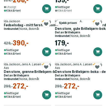
Utsolgt
Nettlager
Klikk&Hent
Klikk&Hent
Ida Jackson
Ida Jackson, Jens A.
5.0
4.0
Sjekk prisen
Fødselsdag - mitt første år som mor, eller En reise i underve
Larsen Aas
Den store, gule Brillebjørn-boka 
Innbundet
|
Norsk, Bokmål
Del av
Brillebjørn
Innbundet
|
Norsk, Bokmål
390,-
179,-
429,-
Nettlager
Nettlager
Klikk&Hent
Klikk&Hent
Ida Jackson, Jens A. Larsen
Ida Jackson, Jens A. Larsen
5.0
5.0
Aas
Aas
Den store, grønne Brillebjørn-boka - fire bøker i én
Den store Brillebjørn-boka - de 
Del av
Brillebjørn
Del av
Brillebjørn
Innbundet
|
Norsk, Bokmål
Innbundet
|
Norsk, Bokmål
272,-
272,-
299,-
299,-
Nettlager
Nettlager
Klikk&Hent
Klikk&Hent