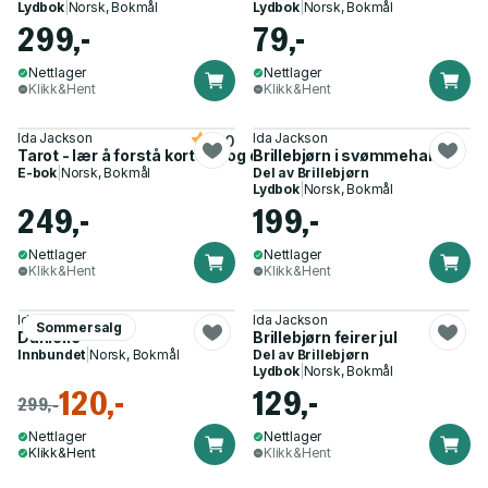
Lydbok
|
Norsk, Bokmål
Lydbok
|
Norsk, Bokmål
299,-
79,-
Nettlager
Nettlager
Klikk&Hent
Klikk&Hent
Ida Jackson
Ida Jackson
5.0
Tarot - lær å forstå kortene og deg selv
Brillebjørn i svømmehallen
E-bok
|
Norsk, Bokmål
Del av
Brillebjørn
Lydbok
|
Norsk, Bokmål
249,-
199,-
Nettlager
Nettlager
Klikk&Hent
Klikk&Hent
Ida Jackson
Ida Jackson
Sommersalg
Danielle
Brillebjørn feirer jul
Innbundet
|
Norsk, Bokmål
Del av
Brillebjørn
Lydbok
|
Norsk, Bokmål
120,-
129,-
299,-
Nettlager
Nettlager
Klikk&Hent
Klikk&Hent