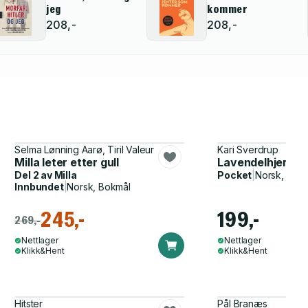
jeg
kommer
208,-
208,-
Selma Lønning Aarø, Tiril Valeur
Kari Sverdrup
Milla leter etter gull
Lavendelhjerte
Del 2 av
Milla
Pocket
|
Norsk, Bok
Innbundet
|
Norsk, Bokmål
245,-
199,-
269,-
Nettlager
Nettlager
Klikk&Hent
Klikk&Hent
Hitster
Pål Branæs