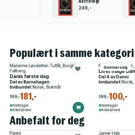
Astrologi
249,-
Populært i samme kategori
Marianne Løvsletten Tuflåt, Borghild
Rose Lagercrantz,
Sommersalg
Fallberg
Livet ifølge Dan
Danis første dag
Del 4 av
Danni
Del av
Barnehagen
Innbundet
|
Norsk,
Innbundet
|
Norsk, Bokmål
181,-
100,-
199,-
199,-
Nettlager
Nettlager
Klikk&Hent
Klikk&Hent
Anbefalt for deg
Panini
Janne Hals