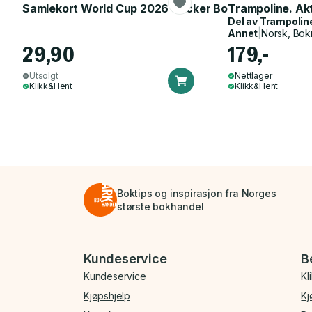
Samlekort World Cup 2026 Sticker Booster
Trampoline. Ak
Del av
Trampolin
Annet
|
Norsk, Bok
29,90
179,-
Utsolgt
Nettlager
Klikk&Hent
Klikk&Hent
Boktips og inspirasjon fra Norges
største bokhandel
Bunnmeny
Kundeservice
B
Kundeservice
Kl
Kjøpshjelp
Kj