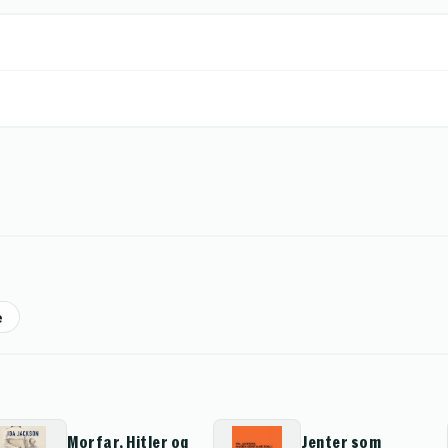
e
Morfar, Hitler og
Jenter som