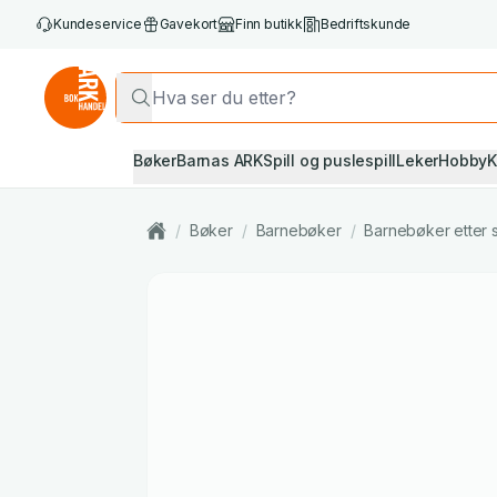
Kundeservice
Gavekort
Finn butikk
Bedriftskunde
Bøker
Barnas ARK
Spill og puslespill
Leker
Hobby
K
/
Bøker
/
Barnebøker
/
Barnebøker etter 