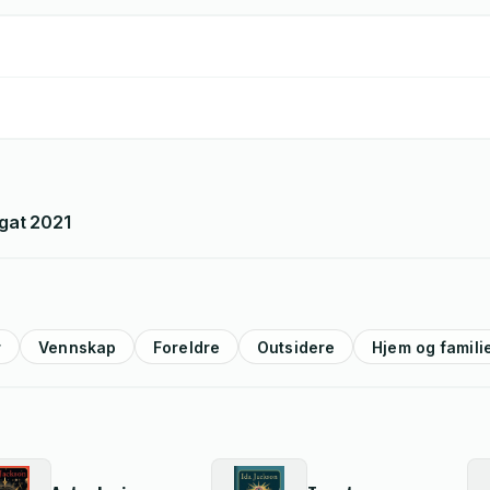
egat
2021
r
Vennskap
Foreldre
Outsidere
Hjem og famili