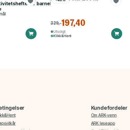
tivitetshefte for barnehagen
e
mål
197,40
329,-
Utsolgt
Klikk&Hent
etingelser
Kundefordeler
ikk&Hent
Om ARK-venn
øpsvilkår
ARK leseapp