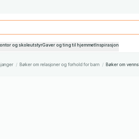
Studiestart! Alle* pensumbøker -20%
Se utvalget her
ontor og skoleutstyr
Gaver og ting til hjemmet
Inspirasjon
sjanger
/
Bøker om relasjoner og forhold for barn
/
Bøker om venns