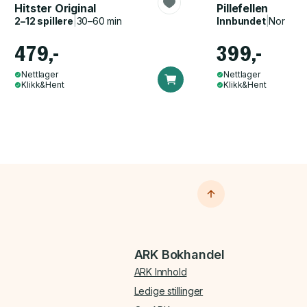
Hitster Original
Pillefellen
2–12 spillere
|
30–60 min
Innbundet
|
Norsk, 
479,-
399,-
Nettlager
Nettlager
Klikk&Hent
Klikk&Hent
ARK Bokhandel
ARK Innhold
Ledige stillinger