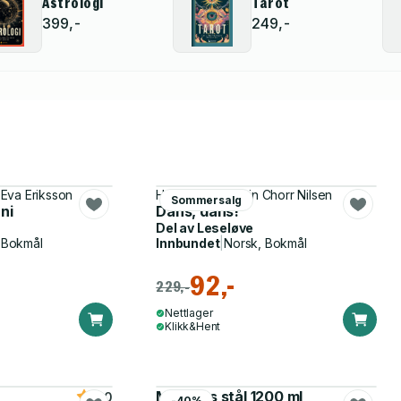
Astrologi
Tarot
399,-
249,-
 Eva Eriksson
Haddy Njie, Lamin Chorr Nilsen
Sommersalg
ni
Dans, dans!
Del av
Leseløve
 Bokmål
Innbundet
|
Norsk, Bokmål
92,-
229,-
Nettlager
Klikk&Hent
Matboks stål 1200 ml
5.0
-40%