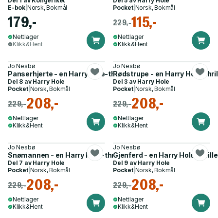
Del 1 av
Kongeriket
Del 5 av
Harry Hole
E-bok
|
Norsk, Bokmål
Pocket
|
Norsk, Bokmål
179,-
115,-
229,-
Nettlager
Nettlager
Klikk&Hent
Klikk&Hent
Jo Nesbø
Jo Nesbø
Panserhjerte - en Harry Hole-thriller
Rødstrupe - en Harry Hole-thril
Del 8 av
Harry Hole
Del 3 av
Harry Hole
Pocket
|
Norsk, Bokmål
Pocket
|
Norsk, Bokmål
208,-
208,-
229,-
229,-
Nettlager
Nettlager
Klikk&Hent
Klikk&Hent
Jo Nesbø
Jo Nesbø
Snømannen - en Harry Hole-thriller
Gjenferd - en Harry Hole-thrille
Del 7 av
Harry Hole
Del 9 av
Harry Hole
Pocket
|
Norsk, Bokmål
Pocket
|
Norsk, Bokmål
208,-
208,-
229,-
229,-
Nettlager
Nettlager
Klikk&Hent
Klikk&Hent