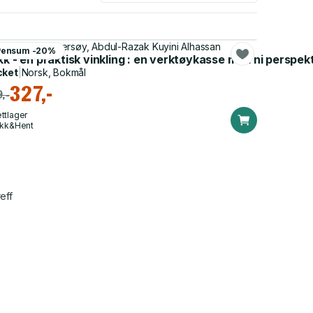
rtan Skogly Kversøy, Abdul-Razak Kuyini Alhassan
Pensum -20%
dellen
kk - en praktisk vinkling : en verktøykasse med ni perspek
cket
|
Norsk, Bokmål
327,-
,-
ttlager
ikk&Hent
eff