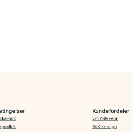
etingelser
Kundefordeler
ikk&Hent
Om ARK-venn
øpsvilkår
ARK leseapp