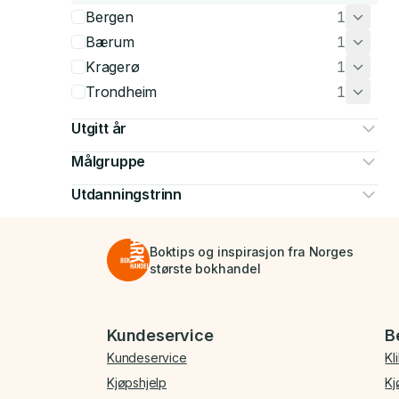
Bergen
1
Bærum
1
Kragerø
1
Trondheim
1
Utgitt år
Målgruppe
Utdanningstrinn
Boktips og inspirasjon fra Norges
største bokhandel
Bunnmeny
Kundeservice
B
Kundeservice
Kl
Kjøpshjelp
Kj