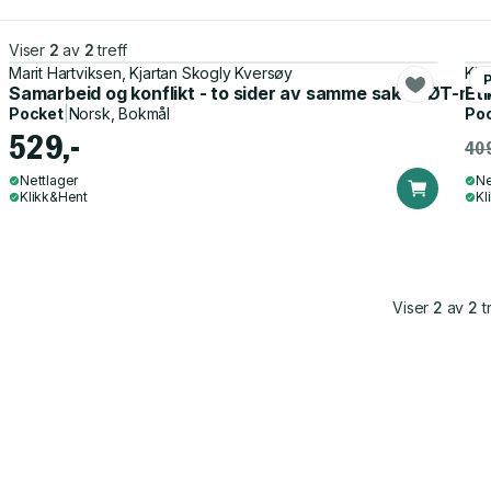
Viser
2
av
2
treff
Marit Hartviksen, Kjartan Skogly Kversøy
Kja
Samarbeid og konflikt - to sider av samme sak : SØT-mo
Eti
Pocket
|
Norsk, Bokmål
Po
529,-
409
Nettlager
Ne
Klikk&Hent
Kl
Viser
2
av
2
tr