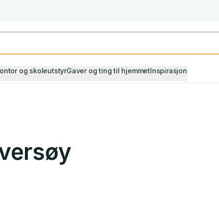
Studiestart! Alle* pensumbøker -20%
Se utvalget her
ontor og skoleutstyr
Gaver og ting til hjemmet
Inspirasjon
Kversøy