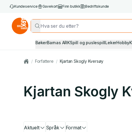
Kundeservice
Gavekort
Finn butikk
Bedriftskunde
Bøker
Barnas ARK
Spill og puslespill
Leker
Hobby
K
/
Forfattere
/
Kjartan Skogly Kversøy
Kjartan Skogly 
Aktuelt
Språk
Format