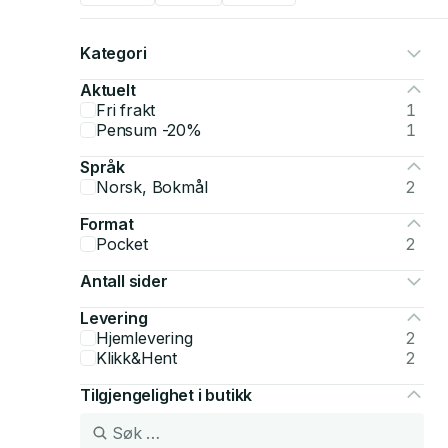
Kategori
Aktuelt
Fri frakt
1
Pensum -20%
1
Språk
Norsk, Bokmål
2
Format
Pocket
2
Antall sider
Levering
Hjemlevering
2
Klikk&Hent
2
Tilgjengelighet i butikk