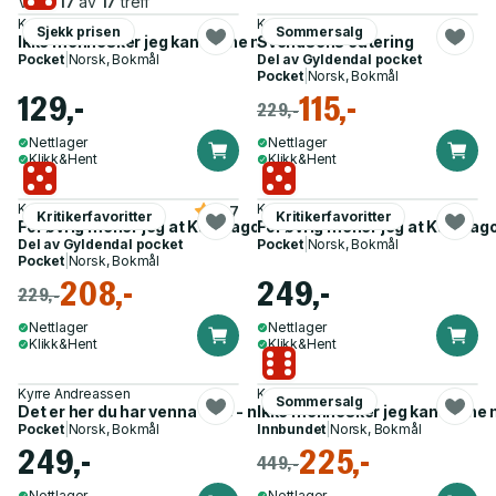
Viser
17
av
17
treff
Kyrre Andreassen
Kyrre Andreassen
Sjekk prisen
Sommersalg
Ikke mennesker jeg kan regne med - roman
Svendsens catering
Pocket
|
Norsk, Bokmål
Del av
Gyldendal pocket
Pocket
|
Norsk, Bokmål
129,-
115,-
229,-
Nettlager
Nettlager
Klikk&Hent
Klikk&Hent
Kyrre Andreassen
Kyrre Andreassen
4.7
Kritikerfavoritter
Kritikerfavoritter
For øvrig mener jeg at Karthago bør ødelegges - roman
For øvrig mener jeg at Karthag
Del av
Gyldendal pocket
Pocket
|
Norsk, Bokmål
Pocket
|
Norsk, Bokmål
208,-
249,-
229,-
Nettlager
Nettlager
Klikk&Hent
Klikk&Hent
Kyrre Andreassen
Kyrre Andreassen
Sommersalg
Det er her du har venna dine - noveller
Ikke mennesker jeg kan regne
Pocket
|
Norsk, Bokmål
Innbundet
|
Norsk, Bokmål
249,-
225,-
449,-
Nettlager
Nettlager