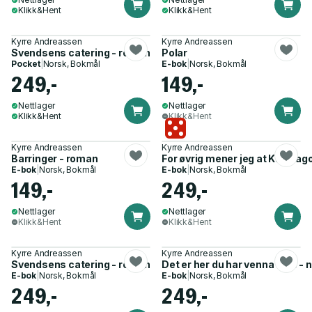
Klikk&Hent
Klikk&Hent
Kyrre Andreassen
Kyrre Andreassen
Svendsens catering - roman
Polar
Pocket
|
Norsk, Bokmål
E-bok
|
Norsk, Bokmål
249,-
149,-
Nettlager
Nettlager
Klikk&Hent
Klikk&Hent
Kyrre Andreassen
Kyrre Andreassen
Barringer - roman
For øvrig mener jeg at Karthag
E-bok
|
Norsk, Bokmål
E-bok
|
Norsk, Bokmål
149,-
249,-
Nettlager
Nettlager
Klikk&Hent
Klikk&Hent
Kyrre Andreassen
Kyrre Andreassen
Svendsens catering - roman
Det er her du har venna dine - n
E-bok
|
Norsk, Bokmål
E-bok
|
Norsk, Bokmål
249,-
249,-