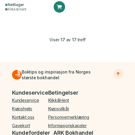
Nettlager
Klikk&Hent
Viser
17
av
17
treff
Boktips og inspirasjon fra Norges
største bokhandel
Bunnmeny
Kundeservice
Betingelser
Kundeservice
Klikk&Hent
Kjøpshjelp
Kjøpsvilkår
Kontakt oss
Personvernerklæring
Gavekort
Informasjonskapsler
Kundefordeler
ARK Bokhandel