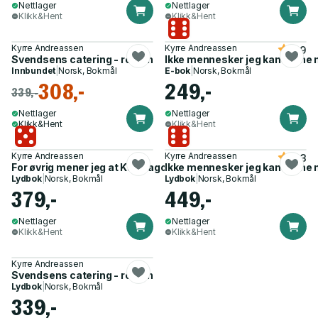
Nettlager
Nettlager
Klikk&Hent
Klikk&Hent
Kyrre Andreassen
Kyrre Andreassen
3.9
Svendsens catering - roman
Ikke mennesker jeg kan regne
Innbundet
|
Norsk, Bokmål
E-bok
|
Norsk, Bokmål
308,-
249,-
339,-
Nettlager
Nettlager
Klikk&Hent
Klikk&Hent
Kyrre Andreassen
Kyrre Andreassen
4.3
For øvrig mener jeg at Karthago bør ødelegges
Ikke mennesker jeg kan regne
Lydbok
|
Norsk, Bokmål
Lydbok
|
Norsk, Bokmål
379,-
449,-
Nettlager
Nettlager
Klikk&Hent
Klikk&Hent
Kyrre Andreassen
Svendsens catering - roman
Lydbok
|
Norsk, Bokmål
339,-