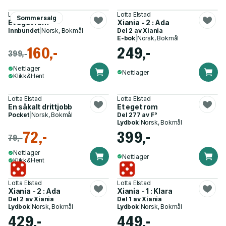
Lotta Elstad
Lotta Elstad
Sommersalg
Et eget rom
Xiania - 2 : Ada
Innbundet
|
Norsk, Bokmål
Del 2 av
Xiania
E-bok
|
Norsk, Bokmål
160,-
249,-
399,-
Nettlager
Nettlager
Klikk&Hent
Lotta Elstad
Lotta Elstad
En såkalt drittjobb
Et eget rom
Pocket
|
Norsk, Bokmål
Del 277 av
F°
Lydbok
|
Norsk, Bokmål
72,-
399,-
79,-
Nettlager
Nettlager
Klikk&Hent
Lotta Elstad
Lotta Elstad
Xiania - 2 : Ada
Xiania - 1 : Klara
Del 2 av
Xiania
Del 1 av
Xiania
Lydbok
|
Norsk, Bokmål
Lydbok
|
Norsk, Bokmål
429,-
449,-