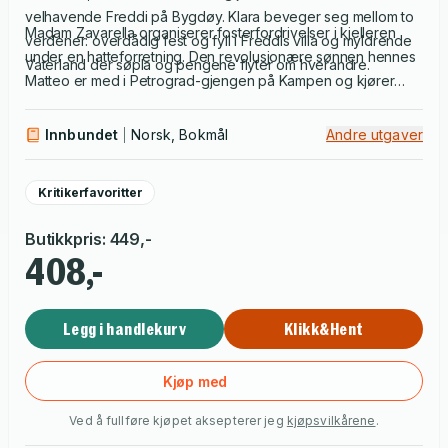
velhavende Freddi på Bygdøy. Klara beveger seg mellom to
Madam Zavarella organiserer fosterfordrivelser i kjelleren
verdener: overdådig fest og fyll i Freddis villa og myldrende
under en hatteforretning. Den revolusjonære sønnen hennes
Vaterland der søpla og pengene flyter om hverandre.
Matteo er med i Petrograd-gjengen på Kampen og kjører
Klara i bil til hvor det skal være. Klara selv søker lykke og
ulykke, hun forelsker seg selvsagt i feil mann. Bli med til
Innbundet
Norsk, Bokmål
Andre utgaver
Elvegata, Rødfyllgata, Pølsesunden og Det tredobbelte
helvete – en sydende del av hovedstaden som ikke fins
Kritikerfavoritter
lenger.
Butikkpris
:
449
,-
408,-
Legg i handlekurv
Klikk&Hent
Kjøp med
Ved å fullføre kjøpet aksepterer jeg
kjøpsvilkårene
.