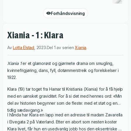
Forhåndsvisning
Xiania - 1 : Klara
Av
Lotta Elstad
,
2023
.
Del 1 av serien
Xiania
.
Xiania 1
er et glamorøst og gjørmete drama om smugling,
kvinnefrigjøring, dans, fyll, dotømmerstreik og forelskelser i
1922.
Klara (19) tar toget fra Hamar til Kristiania (Xiania) for å få hjelp
med en uønsket graviditet. For å si det med hennes ord: «Min
del av historien begynner som de fleste: med et støt og en
tidlig sædavgang.»
I hånda har Klara en lapp med en adresse til madam Zavarella
i Elvegata 2 på Vaterland. Etter en abort som nesten koster
Klara livet, får hun en usedvanlig jobb hos den eksentriske og