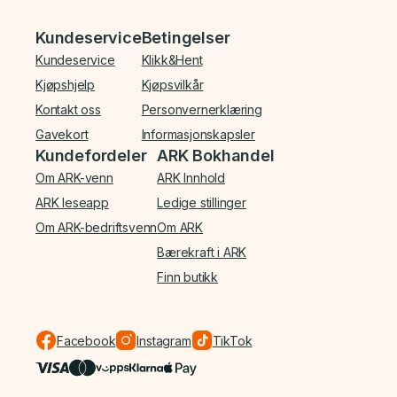
Bunnmeny
Kundeservice
Betingelser
Kundeservice
Klikk&Hent
Kjøpshjelp
Kjøpsvilkår
Kontakt oss
Personvernerklæring
Gavekort
Informasjonskapsler
Kundefordeler
ARK Bokhandel
Om ARK-venn
ARK Innhold
ARK leseapp
Ledige stillinger
Om ARK-bedriftsvenn
Om ARK
Bærekraft i ARK
Finn butikk
Facebook
Instagram
TikTok