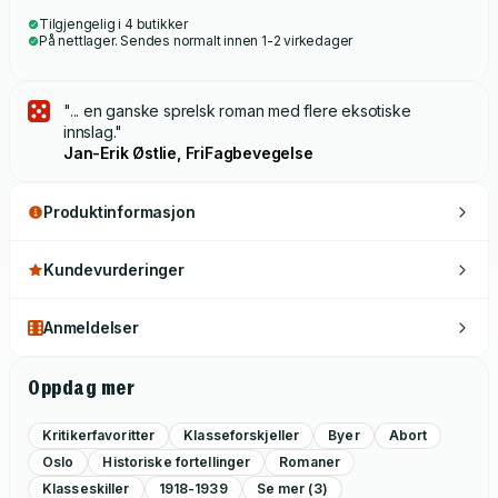
Tilgjengelig i 4 butikker
På nettlager. Sendes normalt innen 1-2 virkedager
"... en ganske sprelsk roman med flere eksotiske
innslag."
Jan-Erik Østlie, FriFagbevegelse
Produktinformasjon
Kundevurderinger
Anmeldelser
Oppdag mer
Kritikerfavoritter
Klasseforskjeller
Byer
Abort
Oslo
Historiske fortellinger
Romaner
Klasseskiller
1918-1939
Se mer (3)