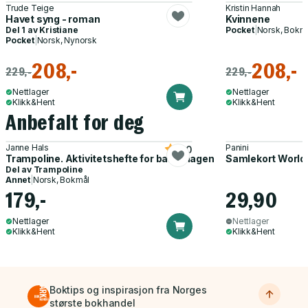
Trude Teige
Kristin Hannah
Havet syng - roman
Kvinnene
Del 1 av
Kristiane
Pocket
|
Norsk, Bokm
Pocket
|
Norsk, Nynorsk
208,-
208,-
229,-
229,-
Nettlager
Nettlager
Klikk&Hent
Klikk&Hent
Anbefalt for deg
Janne Hals
Panini
5.0
Trampoline. Aktivitetshefte for barnehagen
Samlekort World
Del av
Trampoline
Annet
|
Norsk, Bokmål
179,-
29,90
Nettlager
Nettlager
Klikk&Hent
Klikk&Hent
Boktips og inspirasjon fra Norges
største bokhandel