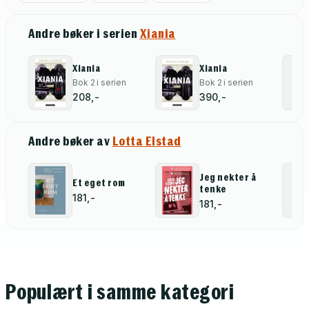
Andre bøker i serien
Xiania
Xiania
Xiania
Bok 2 i serien
Bok 2 i serien
208,-
390,-
Andre bøker av
Lotta Elstad
Jeg nekter å
Et eget rom
tenke
181,-
181,-
Populært i samme kategori