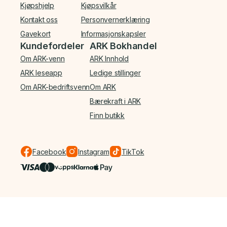
Kjøpshjelp
Kjøpsvilkår
Kontakt oss
Personvernerklæring
Gavekort
Informasjonskapsler
Kundefordeler
ARK Bokhandel
Om ARK-venn
ARK Innhold
ARK leseapp
Ledige stillinger
Om ARK-bedriftsvenn
Om ARK
Bærekraft i ARK
Finn butikk
Facebook
Instagram
TikTok