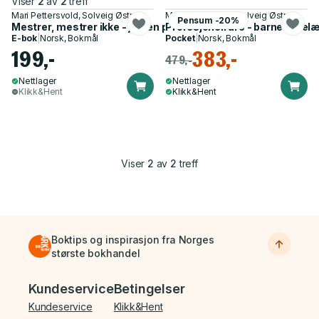
Viser
2
av
2
treff
Mari Pettersvold, Solveig Østrem
Mari Pettersvold, Solveig Østrem
Pensum -20%
Mestrer, mestrer ikke - jakten på det normale barnet
Profesjonell uro - barnehagelæ
E-bok
|
Norsk, Bokmål
Pocket
|
Norsk, Bokmål
199,-
383,-
479,-
Nettlager
Nettlager
Klikk&Hent
Klikk&Hent
Viser
2
av
2
treff
Boktips og inspirasjon fra Norges
største bokhandel
Bunnmeny
Kundeservice
Betingelser
Kundeservice
Klikk&Hent