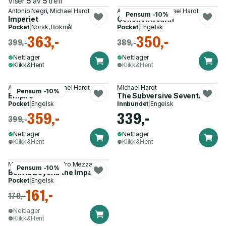
Viser
5
av
5
treff
Antonio Negri, Michael Hardt
Antonio Negri, Michael Hardt
Pensum -10%
Imperiet
Commonwealth
Pocket
|
Norsk, Bokmål
Pocket
|
Engelsk
363,-
350,-
399,-
389,-
Nettlager
Nettlager
Klikk&Hent
Klikk&Hent
Antonio Negri, Michael Hardt
Michael Hardt
Pensum -10%
Empire
The Subversive Seventies
Pocket
|
Engelsk
Innbundet
|
Engelsk
359,-
339,-
399,-
Nettlager
Nettlager
Klikk&Hent
Klikk&Hent
Michael Hardt, Sandro Mezzadra
Pensum -10%
Bolivia Beyond the Impasse
Pocket
|
Engelsk
161,-
179,-
Nettlager
Klikk&Hent