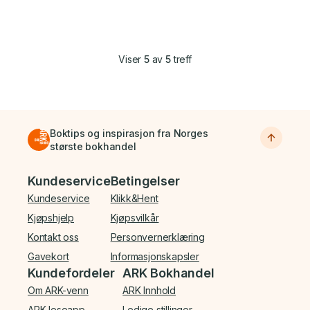
Viser
5
av
5
treff
Boktips og inspirasjon fra Norges
største bokhandel
Bunnmeny
Kundeservice
Betingelser
Kundeservice
Klikk&Hent
Kjøpshjelp
Kjøpsvilkår
Kontakt oss
Personvernerklæring
Gavekort
Informasjonskapsler
Kundefordeler
ARK Bokhandel
Om ARK-venn
ARK Innhold
ARK leseapp
Ledige stillinger