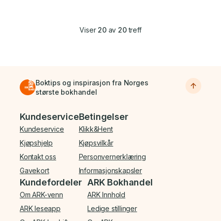
Viser
20
av
20
treff
Boktips og inspirasjon fra Norges
største bokhandel
Bunnmeny
Kundeservice
Betingelser
Kundeservice
Klikk&Hent
Kjøpshjelp
Kjøpsvilkår
Kontakt oss
Personvernerklæring
Gavekort
Informasjonskapsler
Kundefordeler
ARK Bokhandel
Om ARK-venn
ARK Innhold
ARK leseapp
Ledige stillinger