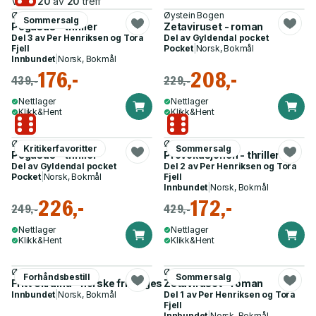
Viser
20
av
20
treff
Øystein Bogen
Øystein Bogen
Sommersalg
Pegasus - thriller
Zetaviruset - roman
Del 3 av
Per Henriksen og Tora
Del av
Gyldendal pocket
Fjell
Pocket
|
Norsk, Bokmål
Innbundet
|
Norsk, Bokmål
176,-
208,-
439,-
229,-
Nettlager
Nettlager
Klikk&Hent
Klikk&Hent
Øystein Bogen
Øystein Bogen
Kritikerfavoritter
Sommersalg
Pegasus - thriller
Provokasjonen - thriller
Del av
Gyldendal pocket
Del 2 av
Per Henriksen og Tora
Pocket
|
Norsk, Bokmål
Fjell
Innbundet
|
Norsk, Bokmål
226,-
172,-
249,-
429,-
Nettlager
Nettlager
Klikk&Hent
Klikk&Hent
Øystein Bogen
Øystein Bogen
Forhåndsbestill
Sommersalg
Fritt Ukraina - norske frivilliges kamp for Europas fremtid
Zetaviruset - roman
Innbundet
|
Norsk, Bokmål
Del 1 av
Per Henriksen og Tora
Fjell
Innbundet
|
Norsk, Bokmål