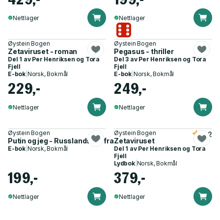
Nettlager
Nettlager
Øystein Bogen
Øystein Bogen
Zetaviruset - roman
Pegasus - thriller
Del 1 av
Per Henriksen og Tora
Del 3 av
Per Henriksen og Tora
Fjell
Fjell
E-bok
|
Norsk, Bokmål
E-bok
|
Norsk, Bokmål
229,-
249,-
Nettlager
Nettlager
Øystein Bogen
Øystein Bogen
4.2
Putin og jeg - Russlands vei fra håp til håpløshet
Zetaviruset
E-bok
|
Norsk, Bokmål
Del 1 av
Per Henriksen og Tora
Fjell
Lydbok
|
Norsk, Bokmål
199,-
379,-
Nettlager
Nettlager