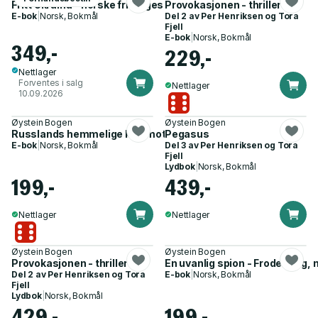
Fritt Ukraina - norske frivilliges kamp for Europas fremtid
Provokasjonen - thriller
E-bok
|
Norsk, Bokmål
Del 2 av
Per Henriksen og Tora
Fjell
E-bok
|
Norsk, Bokmål
349,-
229,-
Nettlager
Forventes i salg
Nettlager
10.09.2026
Øystein Bogen
Øystein Bogen
Russlands hemmelige krig mot Vesten
Pegasus
E-bok
|
Norsk, Bokmål
Del 3 av
Per Henriksen og Tora
Fjell
Lydbok
|
Norsk, Bokmål
199,-
439,-
Nettlager
Nettlager
Øystein Bogen
Øystein Bogen
Provokasjonen - thriller
En uvanlig spion - Frode Berg, 
Del 2 av
Per Henriksen og Tora
E-bok
|
Norsk, Bokmål
Fjell
Lydbok
|
Norsk, Bokmål
429,-
199,-