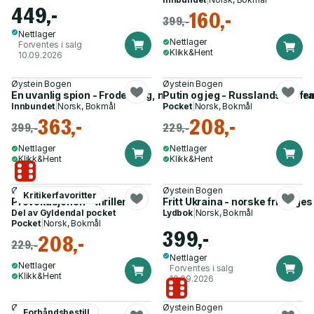
449,-
160,-
399,-
Nettlager
Nettlager
Forventes i salg
Klikk&Hent
10.09.2026
Øystein Bogen
Øystein Bogen
En uvanlig spion - Frode Berg, norsk etterretning og spøkelsen
Putin og jeg - Russlands vei fra
Innbundet
|
Norsk, Bokmål
Pocket
|
Norsk, Bokmål
363,-
208,-
399,-
229,-
Nettlager
Nettlager
Klikk&Hent
Klikk&Hent
Øystein Bogen
Øystein Bogen
Kritikerfavoritter
Provokasjonen - thriller
Fritt Ukraina - norske frivillig
Del av
Gyldendal pocket
Lydbok
|
Norsk, Bokmål
Pocket
|
Norsk, Bokmål
399,-
208,-
229,-
Nettlager
Nettlager
Forventes i salg
Klikk&Hent
10.09.2026
Øystein Bogen
Øystein Bogen
Forhåndsbestill